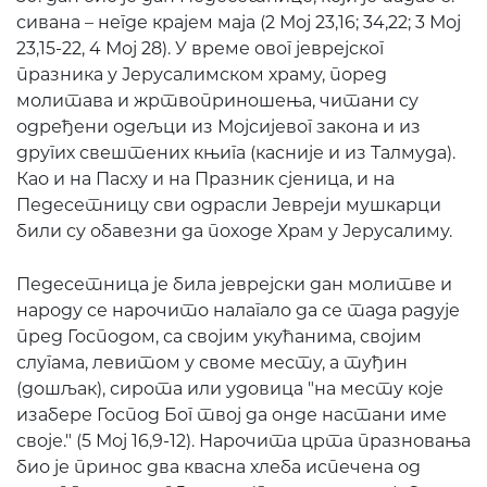
сивана – негде крајем маја (2 Мој 23,16; 34,22; 3 Мој
23,15-22, 4 Мој 28). У време овог јеврејског
празника у Јерусалимском храму, поред
молитава и жртвоприношења, читани су
одређени одељци из Мојсијевог закона и из
других свештених књига (касније и из Талмуда).
Као и на Пасху и на Празник сјеница, и на
Педесетницу сви одрасли Јевреји мушкарци
били су обавезни да походе Храм у Јерусалиму.
Педесетница је била јеврејски дан молитве и
народу се нарочито налагало да се тада радује
пред Господом, са својим укућанима, својим
слугама, левитом у своме месту, а туђин
(дошљак), сирота или удовица "на месту које
изабере Господ Бог твој да онде настани име
своје." (5 Мој 16,9-12). Нарочита црта празновања
био је принос два квасна хлеба испечена од