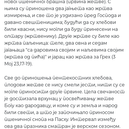
новог пшеничног брашна (првина жетве). С
њима су приношена два јагњета као жртва
измирења, и све то је уздизано пред Господа и
давано свештеницима; будући да су хлебови
били квасни, нису могли да буду принесени на
олтару (жртвенику). Друге жртве су биле као
жртва паљеница: теле, два овна и седам
јагањаца "са даровима својим и наљевима својим
(жртва од пића)" и јарац као жртва за Грех (3
Мој 23,17-19).
Све до приношења пентекостних хлебова,
плодови жетве се нису смели јести, нити су се
могле приносити друге првине. Цела свечаност
је достизала врхунац у посвећивању жетве
Богу као дародавцу, и коме су и земља и народ
били свети, а што је започињало приносом
пшеничног снопа на Пасху. Интервал између
ова два празника сматран је верском сезоном.