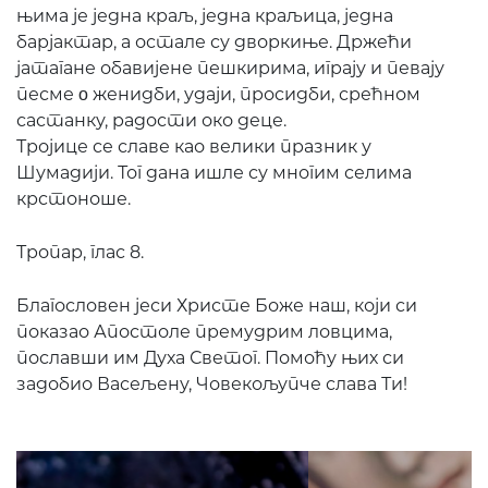
њима је једна краљ, једна краљица, једна
барјактар, а остале су дворкиње. Држећи
јатагане обавијене пешкирима, играју и певају
песме ο женидби, удаји, просидби, срећном
састанку, радости око деце.
Тројице се славе као велики празник у
Шумадији. Тог дана ишле су многим селима
крстоноше.
Тропар, глас 8.
Благословен јеси Христе Боже наш, који си
показао Апостоле премудрим ловцима,
пославши им Духа Светог. Помоћу њих си
задобио Васељену, Човекољупче слава Ти!