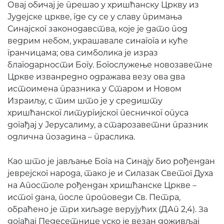
Овај обичај је прешао у хришћанску Цркву из
Јудејске цркве, где су се у славу примања
Синајског законодавства, које је дато под
ведрим небом, украшавале синагога и куће
гранчицама; ова симболика је израз
благодарности Богу. Богослужење новозаветне
Цркве изванредно одражава везу ова два
истоимена празника у Старом и Новом
Израиљу, с тим што је у средишту
хришћанског литургијског песничког опуса
догађај у Јерусалиму, а старозаветни празник
одлична позадина – праслика.
Као што је јављање Бога на Синају био рођендан
јеврејског народа, тако је и Силазак Светог Духа
на Апостоле рођендан хришћанске Цркве –
истог дана, после проповеди Св. Петра,
обраћено је три хиљаде верујућих (ДАп 2,4). За
догађај Педесетнице уско је везан доживљај