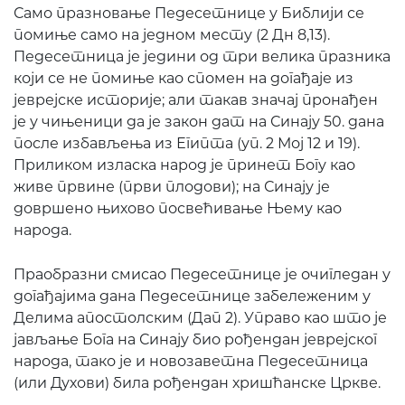
Само празновање Педесетнице у Библији се
помиње само на једном месту (2 Дн 8,13).
Педесетница је једини од три велика празника
који се не помиње као спомен на догађаје из
јеврејске историје; али такав значај пронађен
је у чињеници да је закон дат на Синају 50. дана
после избављења из Египта (уп. 2 Мој 12 и 19).
Приликом изласка народ је принет Богу као
живе првине (први плодови); на Синају је
довршено њихово посвећивање Њему као
народа.
Праобразни смисао Педесетнице је очигледан у
догађајима дана Педесетнице забележеним у
Делима апостолским (Дaп 2). Управо као што је
јављање Бога на Синају био рођендан јеврејског
народа, тако је и новозаветна Педесетница
(или Духови) била рођендан хришћанске Цркве.