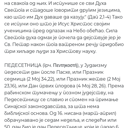
на свакога од њих. И испунише се сви Духа
Светога и стадоше говорити другим језицима,
као што им Дух даваше да казују." (Дaп 2,1-4) Тако
се испуни оно што је Исус Христос својим
ученицима пред одлазак на Небо обећао. Сила
Светога духа одмах је почела да дејствује јер је
Св. Петар након тога ватреном речју придобио
три хиљаде људи за Христову науку.
ПЕДЕСЕТНИЦА (грч. Πεντηκοστή), у Јудаизму
педесети дан после Пасхе, или Празник
седмица (2 Мој 34,22), или Празник жетве (2 Мој
23,16), или Дан првих плодова (4 Мој 28, 26). Према
рабинском тумачењу у позном јудејству, на
Педесетницу се славио и спомен на примање
Синајског законодавства, за шта нема
библијског основа. Од 16. нисана (март-април)
обрачунавано је седам недеља, и следећи или
50. дан био је дан Педесетнице, који је падао 6.