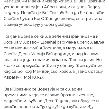
неисцрпни и вечни извор живота! Овај празник
установили су још Апостоли, и он увек пада у
недељу. Пошто је Бог Син обећао да ће послати
Светог Духа, а Бог Отац дозволио, сва Три лица
Божија учествују у том догађају.
Тог дана цркве се ките зеленим гранчицама и
посипају травом. Догађај овог дана представља
се на икони: скуп Апостола, а међу њима и
Света Дјева Марија Богородица, и над главама
сваког по један пламичак као ватрени језик. Но,
може се представити и у облику три путника,
кад се Бог код Мамвријског храста, јавио праоцу
Авраму (1 Мој 18,1-2).
Овај празник се повезује и ca старим
временима, када се славио празник жетве,
радости и љубави. Десет девојака обуку се и
оките лепо, па зађу од куће до куће, а међу