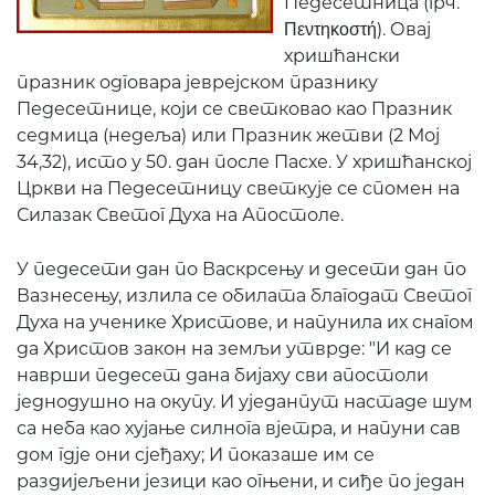
Педесетница (грч.
Πεντηκοστή). Овај
хришћански
празник одговара јеврејском празнику
Педесетнице, који се светковао као Празник
седмица (недеља) или Празник жетви (2 Мој
34,32), исто у 50. дан после Пасхе. У хришћанској
Цркви на Педесетницу светкује се спомен на
Силазак Светог Духа на Апостоле.
У педесети дан по Васкрсењу и десети дан по
Вазнесењу, излила се обилата благодат Светог
Духа на ученике Христове, и напунила их снагом
да Христов закон на земљи утврде: "И кад се
наврши педесет дана бијаху сви апостоли
једнодушно на окупу. И уједанпут настаде шум
са неба као хујање силнога вјетра, и напуни сав
дом гдје они сјеђаху; И показаше им се
раздијељени језици као огњени, и сиђе по један