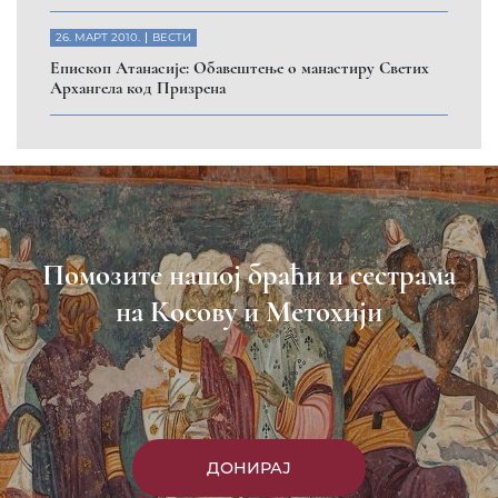
26. МАРТ 2010.
ВЕСТИ
Eпископ Атанасије: Обавештење о манастиру Светих
Архангела код Призрена
Помозите нашој браћи и сестрама
на Косову и Метохији
ДОНИРАЈ