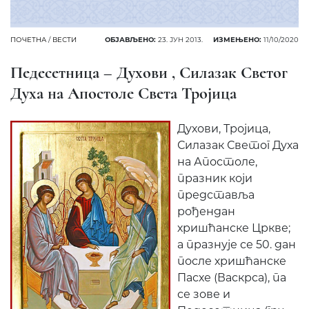
ПОЧЕТНА
/
ВЕСТИ
ОБЈАВЉЕНО:
23. ЈУН 2013.
ИЗМЕЊЕНО:
11/10/2020
Педесетница – Духови , Силазак Светог
Духа на Апостоле Света Тројица
Духови, Тројицa,
Силазак Светог Духа
на Апостоле,
празник који
представља
рођендан
хришћанске Цркве;
а празнује се 50. дан
после хришћанске
Пасхе (Васкрса), па
се зове и