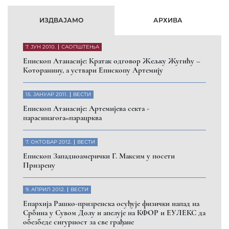
ИЗДВАЈАМО
АРХИВА
7. ЈУН 2010.
САОПШТЕЊА
Eпископ Атанасије: Кратак одговор Жељку Жугићу –
Которанину, а уствари Епископу Артемију
15. ЈАНУАР 2011.
ВЕСТИ
Eпископ Атанасије: Артемијева секта -
парасинагога=парацрква
7. ОКТОБАР 2012.
ВЕСТИ
Eпископ Западноамерички Г. Максим у посети
Призрену
9. АПРИЛ 2012.
ВЕСТИ
Eпархија Рашко-призренска осуђује физички напад на
Србина у Сувом Долу и апелује на КФОР и ЕУЛЕКС да
обезбеде сигурност за све грађане