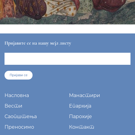
Пријавите се на нашу мејл листу
Пријави се
Насловна
Манастири
Вести
Епархија
Саопштења
Парохије
Преносимо
Контакт