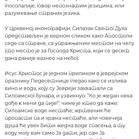
глосолалије, говор непознатим језицима, или
разумевање страних језика.
У Црквеној иконографији, Силазак Светог Духа
представљен је верном сликом како Апостоли
седе са стране, са упражњеним местом на челу
(то место је за Господа Христа, који се десет
дана раније вазнео на небо).
Исус Христос је једном приликом ο јеврејском
празнику Педесетнице гледао како се излива
вино и вода, коју су Јевреји захватали са
Силоамског бунара, и узвикнуо: "Ко је жедан нека
дође κ мени да пије!", чиме је хтео да каже:
Силоамске воде нестаће; жртвеник ће
пропасти па и храма нестаће, али човечија
душа ће увек бити жедна воде спасења, а ту
воду могу вам само Ја дати, јер сам Ја