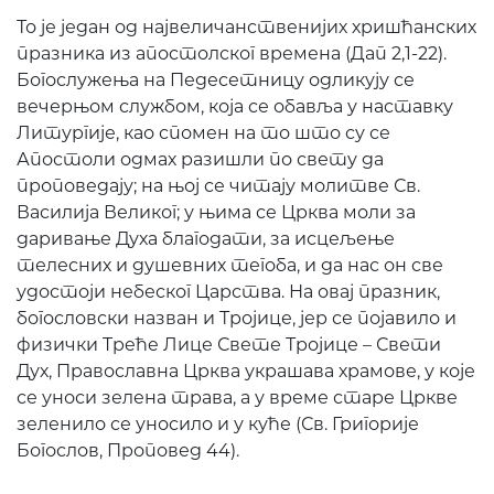
То је један од највеличанственијих хришћанских
празника из апостолског времена (Дап 2,1-22).
Богослужења на Педесетницу одликују се
вечерњом службом, која се обавља у наставку
Литургије, као спомен на то што су се
Апостоли одмах разишли по свету да
проповедају; на њој се читају молитве Св.
Василија Великог; у њима се Црква моли за
даривање Духа благодати, за исцељење
телесних и душевних тегоба, и да нас он све
удостоји небеског Царства. На овај празник,
богословски назван и Тројице, јер се појавило и
физички Tpeћe Лице Свете Тројице – Свети
Дух, Православна Црква украшава храмове, у које
се уноси зелена трава, а у време старе Цркве
зеленило се уносило и у куће (Св. Григорије
Богослов, Проповед 44).