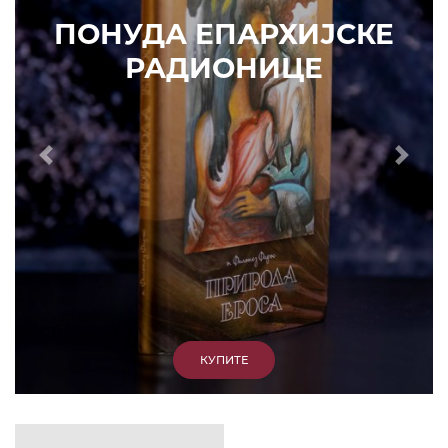
ИЗДВАЈАМО
АРХИВА
КУПИТЕ
7. ЈУН 2010.
САОПШТЕЊА
Eпископ Атанасије: Кратак одговор Жељку
Жугићу – Которанину, а уствари Епископу
Артемију
15. ЈАНУАР 2011.
ВЕСТИ
Eпископ Атанасије: Артемијева секта -
парасинагога=парацрква
7. ОКТОБАР 2012.
ВЕСТИ
Eпископ Западноамерички Г. Максим у посети
Призрену
9. АПРИЛ 2012.
ВЕСТИ
Eпархија Рашко-призренска осуђује физички
напад на Србина у Сувом Долу и апелује на