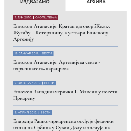
КФОР и ЕУЛЕКС да обезбеде сигурност за све
грађане
26. МАРТ 2010.
ВЕСТИ
Eпископ Атанасије: Обавештење о манастиру
Светих Архангела код Призрена