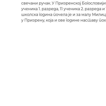
свечани ручак. У Призренској Богословији
ученика 1. разреда, 11 ученика 2. разреда и
школска година почела је и за малу Мили
у Призрену, која и ове године наставу по