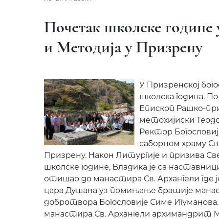
Почетак школске године 
и Методија у Призрену
У Призренској бого
школска година. П
Епископ Рашко-при
метохијиски Теодо
Ректор Богословије
саборном храму Св
Призрену. Након Литургије и призива Св
школске године, Владика је са наставниц
отишао до манастира Св. Архангели где ј
цара Душана уз помињање братије мана
добротвора Богословије Симе Игуманова.
манастира Св. Архангели архимандрит Ми