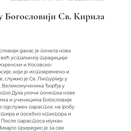
у Богословији Св. Кирила
словији данас је почела нова
о већ устаљеној традицији
зренски и Косовско-
сије, који је истовремено и
, служио је Св. Литургију у
. Великомученика Ђорђа у
етог Духа уоочи почетка нове
има и ученицима Богословије
е одслужен парастос на гробу
стира и посебно ктитора и
 После парастоса игуман
хајло приредио је за све