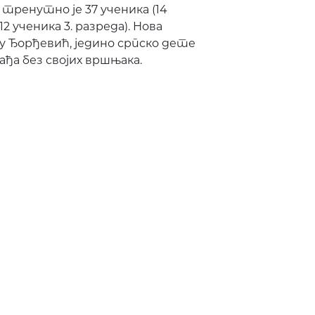
 тренутно је 37 ученика (14
 12 ученика 3. разреда). Нова
цу Ђорђевић, једино српско дете
хађа без својих вршњака.