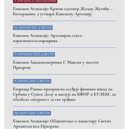
7. ЈУН 2010.
САОПШТЕЊА
Eпископ Атанасије: Кратак одговор Жељку Жугићу –
Которанину, а уствари Епископу Артемију
15. ЈАНУАР 2011.
ВЕСТИ
Eпископ Атанасије: Артемијева секта -
парасинагога=парацрква
7. ОКТОБАР 2012.
ВЕСТИ
Eпископ Западноамерички Г. Максим у посети
Призрену
9. АПРИЛ 2012.
ВЕСТИ
Eпархија Рашко-призренска осуђује физички напад на
Србина у Сувом Долу и апелује на КФОР и ЕУЛЕКС да
обезбеде сигурност за све грађане
26. МАРТ 2010.
ВЕСТИ
Eпископ Атанасије: Обавештење о манастиру Светих
Архангела код Призрена