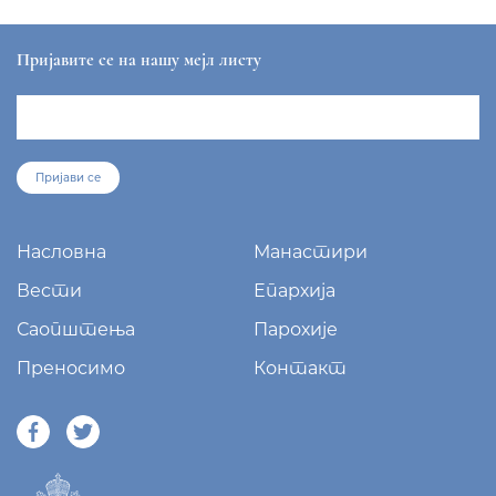
Пријавите се на нашу мејл листу
Пријави се
Насловна
Манастири
Вести
Епархија
Саопштења
Парохије
Преносимо
Контакт