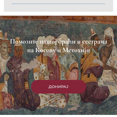
Помозите нашој браћи и сестрама
на Косову и Метохији
ДОНИРАЈ