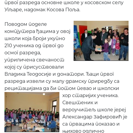
првог разреда основне школе у косовском селу
Угљаре, надомак Косова Поља.
Поводом поделе
компјутера ђацима у овој
школи која броји укупно
210 ученика од првог до
осмог разреда,
уприличена свечаност
којој су присуствовали
Владика Теодосије и донатори. Ђаци првог
разреда извели су малу драмску приредбу са
рецитацијама да би потом певао и
школски
хор старијих ученика.
Свештеник и
вероучитељ школе јереј
Александар Зафировић је
са првацима показао и
њихово одлично