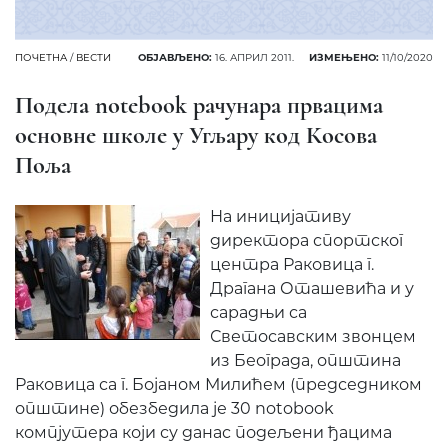
ПОЧЕТНА
/
ВЕСТИ
ОБЈАВЉЕНО:
16. АПРИЛ 2011.
ИЗМЕЊЕНО:
11/10/2020
Подела notebook рачунара првацима
основне школе у Угљару код Косова
Поља
На иницијативу
директора спортског
центра Раковица г.
Драгана Оташевића и у
сарадњи са
Светосавским звонцем
из Београда, општина
Раковица са г. Бојаном Милићем (председником
општине) обезбедила је 30 notobook
компјутера који су данас подељени ђацима