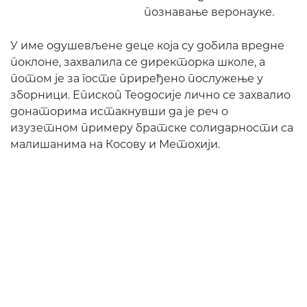
познавање веронауке.
У име одушевљене деце која су добила вредне
поклоне, захвалила се директорка школе, а
потом је за госте приређено послужење у
зборници. Епископ Теодосије лично се захвалио
донаторима истакнувши да је реч о
изузетном примеру братске солидарности са
малишанима на Косову и Метохији.