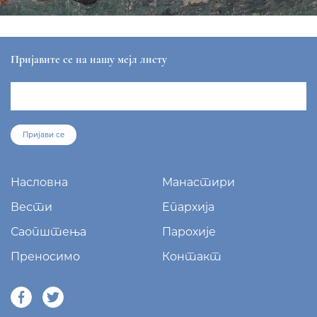
Пријавите се на нашу мејл листу
Пријави се
Насловна
Манастири
Вести
Епархија
Саопштења
Парохије
Преносимо
Контакт