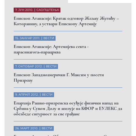
7. ЈУН 2010.
САОПШТЕЊА
Eпископ Атанасије: Кратак одговор Жељку Жугићу –
Которанину, а уствари Епископу Артемију
15. ЈАНУАР 2011.
ВЕСТИ
Eпископ Атанасије: Артемијева секта -
парасинагога=парацрква
7. ОКТОБАР 2012.
ВЕСТИ
Eпископ Западноамерички Г. Максим у посети
Призрену
9. АПРИЛ 2012.
ВЕСТИ
Eпархија Рашко-призренска осуђује физички напад на
Србина у Сувом Долу и апелује на КФОР и ЕУЛЕКС да
обезбеде сигурност за све грађане
26. МАРТ 2010.
ВЕСТИ