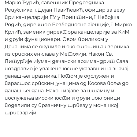
Марко Ђурић, саветник Председника
Републике, г. Дејан Павићевић, официр за везу
при канцеларији ЕУ у Приштини, г. Небојша
Родић, директор Безбедносне агенције, г. Мирко
Крлић, заменик директора канцеларије за КиМ
и други функционери. Овом приликом у
Дечанима се окупило и око стотињак верника
из српских енклава у Метохији. Након Св.
Литургије игуман дечански архимандрит Сава
поздравио је уважене госте указавши на значај
данашњег празника. Потом је одслужен и
парастос српским јунацима од Косова поља до
данашњег дана. Након изјаве за штампу и
послужења високи гости и други поклоници
поделили су празничну трпезу у монашкој
трпезарији.