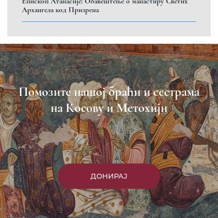
Eпископ Атанасије: Обавештење о манастиру Светих
Архангела код Призрена
Помозите нашој браћи и сестрама
на Косову и Метохији
ДОНИРАЈ