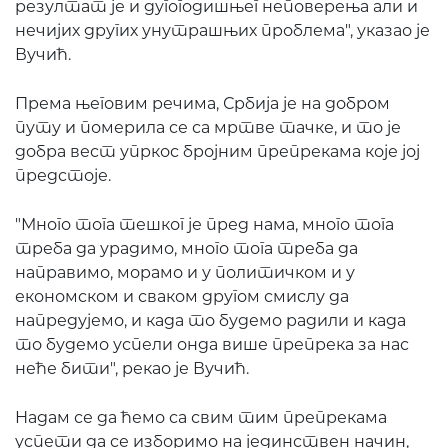
резултат је и дугогодишњег неповерења али и
нечијих других унутрашњих проблема", указао је
Вучић.
Према његовим речима, Србија је на добром
путу и померила се са мртве тачке, и то је
добра вест упркос бројним препрекама које јој
предстоје.
"Много тога тешког је пред нама, много тога
треба да урадимо, много тога треба да
направимо, морамо и у политичком и у
економском и сваком другом смислу да
напредујемо, и када то будемо радили и када
то будемо успели онда више препрека за нас
неће бити", рекао је Вучић.
Надам се да ћемо са свим тим препрекама
успети да се изборимо на јединствен начин,