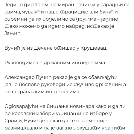
Једино дијалогом, на миран начин и у сарадњи са
свима, чувајући наше традиције али будући
спремни да их поделимо са другима – једино
тако можемо да идемо напред, истакао је
Јањић.
Вучић је из Дечана отишао у Крушевац.
Руководимо се државним интересима
Александар Вучић рекао је да се обављајући
јавне послове руководи искључиво државним а
не страначким интересима.
Одговарајући на питање новинара како и да ли
ће косовски избори утицати на изборе у
Србији, Вучић је рекао да се о томе није
размишљало и да је важно покушати урадити