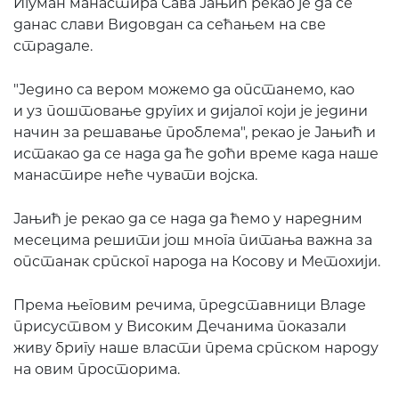
Игуман манастира Сава Јањић рекао је да се
данас слави Видовдан са сећањем на све
страдале.
"Једино са вером можемо да опстанемо, као
и уз поштовање других и дијалог који је једини
начин за решавање проблема", рекао је Јањић и
истакао да се нада да ће доћи време када наше
манастире неће чувати војска.
Јањић је рекао да се нада да ћемо у наредним
месецима решити још многа питања важна за
опстанак српског народа на Косову и Метохији.
Према његовим речима, представници Владе
присуством у Високим Дечанима показали
живу бригу наше власти према српском народу
на овим просторима.