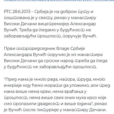
РТС 28.6.2013 – Србија је на добром путу и
поштована је у свету, рекао у манастиру
Високи Дечани вицепремијер Александар
Вучић. Треба да гледамо у будућност не
заборављајући прошлост, поручује Вучић.
Први потрпредседник Владе Србије
Александара Вучић поручио је из манастира
Високи Дечани да српски народ треба да гледа
у будућност не заборављајући прошлост.
"Пред нама је много рада, напора, труда, много
енергије коју ћемо морати да уложимо, али пред
нама више нема крви, нема враћања у
прошлост, нема више свих оних мука кроз које
смо пролазили двадесет и више година", рекао
је Вучић после литургије у манастиру Дечани.