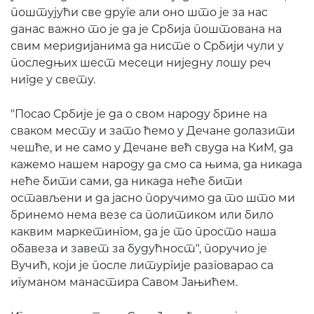
поштујући све друге али оно што је за нас
данас важно то је да је Србија поштована на
свим меридијанима да нисте о Србији чули у
последњих шест месеци ниједну лошу реч
нигде у свету.
"Посао Србије је да о свом народу брине на
сваком месту и зато ћемо у Дечане долазити
чешће, и не само у Дечане већ свуда на КиМ, да
кажемо нашем народу да смо са њима, да никада
неће бити сами, да никада неће бити
остављени и да јасно поручимо да то што ми
бринемо нема везе са политиком или било
каквим маркетингом, да је то просто наша
обавеза и завет за будућност", поручио је
Вучић, који је после литургије разговарао са
игуманом манастира Савом Јањићем.