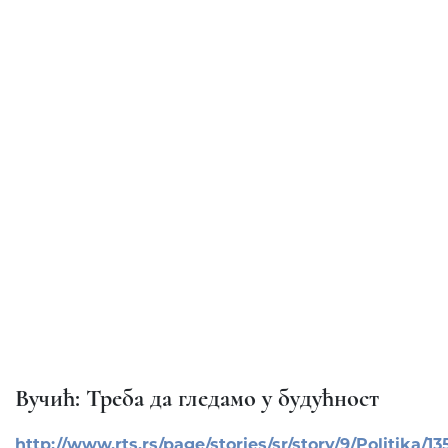
Вучић: Треба да гледамо у будућност
http://www.rts.rs/page/stories/sr/story/9/Pol