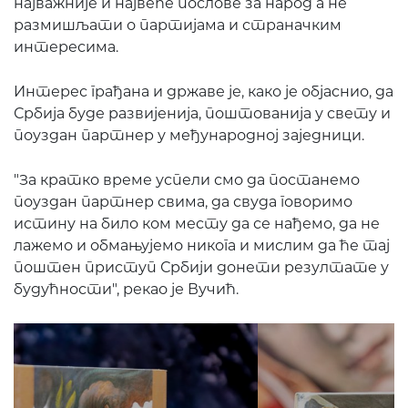
најважније и највеће послове за народ а не
размишљати о партијама и страначким
интересима.
Интерес грађана и државе је, како је објаснио, да
Србија буде развијенија, поштованија у свету и
поуздан партнер у међународној заједници.
"За кратко време успели смо да постанемо
поуздан партнер свима, да свуда говоримо
истину на било ком месту да се нађемо, да не
лажемо и обмањујемо никога и мислим да ће тај
поштен приступ Србији донети резултате у
будућности", рекао је Вучић.