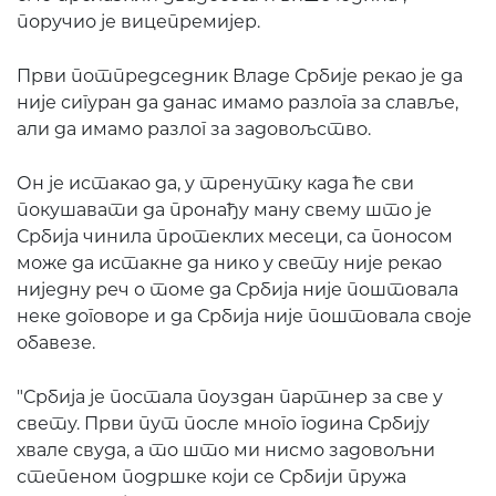
поручио је вицепремијер.
Први потпредседник Владе Србије рекао је да
није сигуран да данас имамо разлога за славље,
али да имамо разлог за задовољство.
Он је истакао да, у тренутку када ће сви
покушавати да пронађу ману свему што је
Србија чинила протеклих месеци, са поносом
може да истакне да нико у свету није рекао
ниједну реч о томе да Србија није поштовала
неке договоре и да Србија није поштовала своје
обавезе.
"Србија је постала поуздан партнер за све у
свету. Први пут после много година Србију
хвале свуда, а то што ми нисмо задовољни
степеном подршке који се Србији пружа