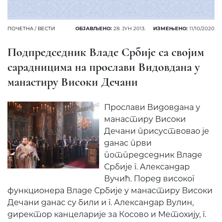
ПОЧЕТНА
/
ВЕСТИ
ОБЈАВЉЕНО:
28. ЈУН 2013.
ИЗМЕЊЕНО:
11/10/2020
Подпредседник Владе Србије са својим
сарадницима на прослави Видовдана у
манастиру Високи Дечани
Прослави Видовдана у
манастиру Високи
Дечани присуствовао је
данас први
потпредседник Владе
Србије г. Александар
Вучић. Поред високог
функционера Владе Србије у манастиру Високи
Дечани данас су били и г. Александар Вулин,
директор канцеларије за Косово и Метохију, г.