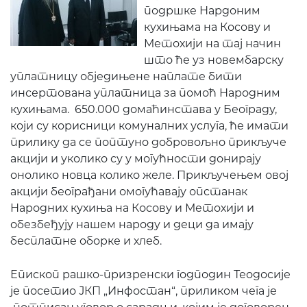
подршке Нардоним
кухињама на Косову и
Метохији на тај начин
што ће уз новембарску
уплатницу обједињене наплате бити
инсертована уплатница за помоћ Народним
кухињама. 650.000 домаћинстава у Београду,
који су корисници комуналних услуга, ће имати
прилику да се поптуно добровољно прикључе
акцији и уколико су у могућности донирају
онолико новца колико желе. Прикључењем овој
акцији београђани омогућавају опстанак
Народних кухиња на Косову и Метохији и
обезбеђују нашем народу и деци да имају
бесплатне оборке и хлеб.
Епископ рашко-призренски годподин Теодосије
је посетио ЈКП „Инфостан“, приликом чега је