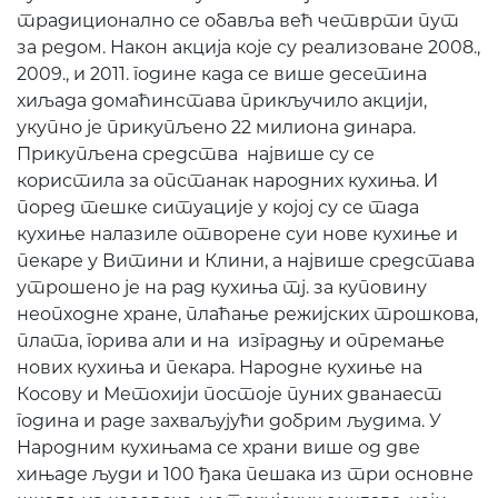
традиционално се обавља већ четврти пут
за редом. Након акција које су реализоване 2008.,
2009., и 2011. године када се више десетина
хиљада домаћинстава прикључило акцији,
укупно је прикупљено 22 милиона динара.
Прикупљена средства највише су се
користила за опстанак народних кухиња. И
поред тешке ситуације у којој су се тада
кухиње налазиле отворене суи нове кухиње и
пекаре у Витини и Клини, а највише средстава
утрошено је на рад кухиња тј. за куповину
неопходне хране, плаћање режијских трошкова,
плата, горива али и на изградњу и опремање
нових кухиња и пекара. Народне кухиње на
Косову и Метохији постоје пуних дванаест
година и раде захваљујући добрим људима. У
Народним кухињама се храни више од две
хињаде људи и 100 ђака пешака из три основне