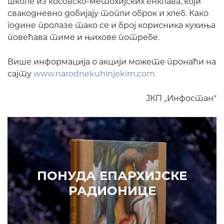
школе из косовско-метохијских енклава, који
свакодневно добијају топли оброк и хлеб. Како
године пролазе тако се и број корисника кухиња
повећава тиме и њихове потребе.
Више информација о акцији можете пронаћи на
сајту
www.narodnekuhinjekim.com
ЈКП „Инфостан“
Prethodni
Slede
ПОНУДА ЕПАРХИЈСКЕ
РАДИОНИЦЕ
ИЗДВАЈАМО
АРХИВА
КУПИТЕ
7. ЈУН 2010.
САОПШТЕЊА
Eпископ Атанасије: Кратак одговор Жељку Жугићу –
Которанину, а уствари Епископу Артемију
15. ЈАНУАР 2011.
ВЕСТИ