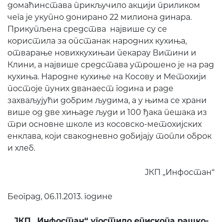
домаћинстава прикључило акцији приликом
чега је укупно донирано 22 милиона динара.
Прикупљена средства највише су се
користила за опстанак народних кухиња,
отварање новихкухињаи пекарау Витини и
Клини, а највише средстава утрошено је на рад
кухиња. Народне кухиње на Косову и Метохији
постоје пуних дванаест година и раде
захваљујући добрим људима, а у њима се храни
више од две хињаде људи и 100 ђака пешака из
три основне школе из косовско-метохијских
енклава, који свакодневно добијају топли оброк
и хлеб.
ЈКП „Инфостан“
Београд, 06.11.2013. године
ЈКП „Инфостан“ угостило епископа рашко-