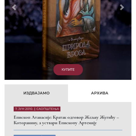
Eпископ Атанасије: Артемијева секта -
парасинагога=парацрква
7. ОКТОБАР 2012.
ВЕСТИ
Eпископ Западноамерички Г. Максим у посети
Призрену
9. АПРИЛ 2012.
ВЕСТИ
Eпархија Рашко-призренска осуђује физички напад на
Србина у Сувом Долу и апелује на КФОР и ЕУЛЕКС да
обезбеде сигурност за све грађане
26. МАРТ 2010.
ВЕСТИ
Eпископ Атанасије: Обавештење о манастиру Светих
Архангела код Призрена