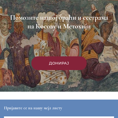
Пријави се
Насловна
Манастири
Вести
Епархија
Саопштења
Парохије
Преносимо
Контакт
ЕПАРХИЈА РАШКО-ПРИЗРЕНСКА И КОСОВСКО-
МЕТОХИЈСКА