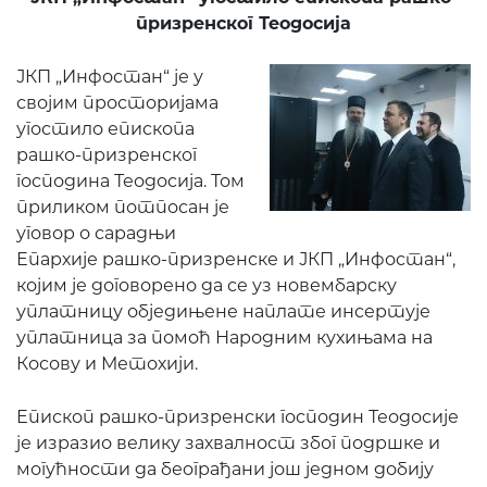
призренског Теодосија
ЈКП „Инфостан“ је у
својим просторијама
угостило епископа
рашко-призренског
господина Теодосија. Том
приликом потпосан је
уговор о сарадњи
Епархије рашко-призренске и ЈКП „Инфостан“,
којим је договорено да се уз новембарску
уплатницу обједињене наплате инсертује
уплатница за помоћ Народним кухињама на
Косову и Метохији.
Епископ рашко-призренски господин Теодосије
је изразио велику захвалност због подршке и
могућности да београђани још једном добију