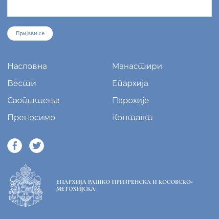
sekretar@eparhija-prizren.com
Манастир Грачаница, 38 205 Грачаница
+381/38 65 510