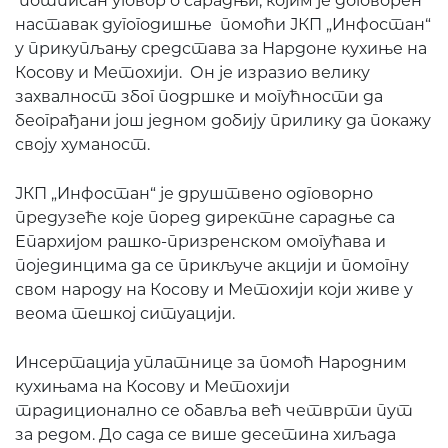
потписан уговор о сарадњи, којим је договорен
наставак дугогодишње помоћи ЈКП „Инфостан“
у прикупљању средстава за Нардоне кухиње на
Косову и Метохији. Он је изразио велику
захвалност због подршке и могућности да
београђани још једном добију прилику да покажу
своју хуманост.
ЈКП „Инфостан“ је друштвено одговорно
предузеће које поред директне сарадње са
Епархијом рашко-призренском омогућава и
појединцима да се прикључе акцији и помогну
свом народу на Косову и Метохији који живе у
веома тешкој ситуацији.
Инсертација уплатнице за помоћ Народним
кухињама на Косову и Метохији
традиционално се обавља већ четврти пут
за редом. До сада се више десетина хиљада