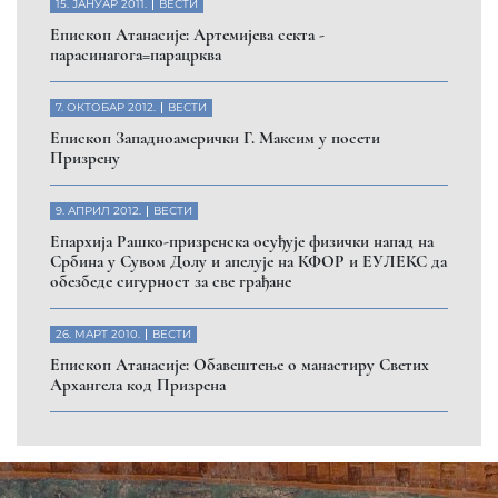
Помозите нашој браћи и сестрама
на Косову и Метохији
ДОНИРАЈ
Пријавите се на нашу мејл листу