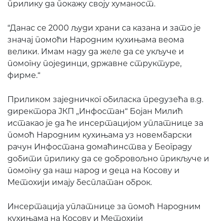
прилику да покажу своју хуманост.
“Данас се 2000 људи храни са казана и зато је
значај помоћи Народним кухињама веома
велики. Имам наду да желе да се укључе и
помогну појединци, државне структуре,
фирме.“
Приликом заједничког обиласка предузећа в.д.
директора ЈКП „Инфостан“ Бојан Милић
истакао је да ће инсертацијом уплатнице за
помоћ Народним кухињама уз новембарски
рачун Инфостана домаћинства у Београду
добити прилику да се добровољно прикључе и
помогну да наш народ и деца на Косову и
Метохији имају бесплатан оброк.
Инсертација уплатнице за помоћ Народним
кухињама на Косову и Метохији