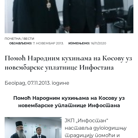
ПОЧЕТНА
/
ВЕСТИ
ОБЈАВЉЕНО:
7. НОВЕМБАР 2013.
ИЗМЕЊЕНО:
16/11/2020
Помоћ Народним кухињама на Косову уз
новембарске уплатнице Инфостана
Београд, 07.11.2013. године
Помоћ Народним кухињама на Косову уз
новембарске уплатнице Инфостана
ЈКП „Инфостан“
наставља дугогодишњу
традицију помоћи и