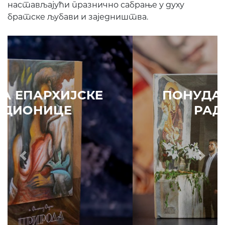
настављајући празнично сабрање у духу
братске љубави и заједништва.
ПОНУДА ЕПАРХИЈСКЕ
РАДИОНИЦЕ
Prethodni
Slede