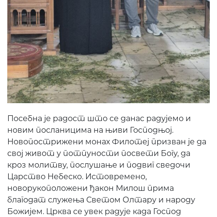
Посебна је радост што се данас радујемо и
новим посланицима на њиви Господњој.
Новопострижени монах Филотеј призван је да
свој живот у потпуности посвети Богу, да
кроз молитву, послушање и подвиг сведочи
Царство Небеско. Истовремено,
новорукоположени ђакон Милош прима
благодат служења Светом Олтару и народу
Божијем. Црква се увек радује када Господ