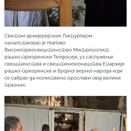
Светом архијерејском Литургијом
началствовао је Његово
Високопреосвештенство Митрополит
рашко-призренски Теодосије, уз саслужење
свештенства и свештеномонаштва Епархије
рашко-призренске и бројног верног народа који
се сабрао да молитвено прослави овај велики
празник.