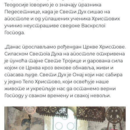
Теодосије говорио је о значају празника
Педесетнице, када је Свети Дух сишао на
апостоле и од уплашених ученика Христових
учинио неустрашиве сведоке Васкрслог
Господа.
„Данас прослављамо рођендан Цркве Христове.
Силаском Светога Духа на апостоле откривена
је пуноћа тајне Свете Тројице и дарована сила
којом се Црква кроз векове обнавља, живи и
спасава људе. Свети Дух је Онај који нас сабира
у једно Тело Христово, који освећује наше
животе и укрепљује нас да останемо верни
Господу у сваком времену и свакој невољи.