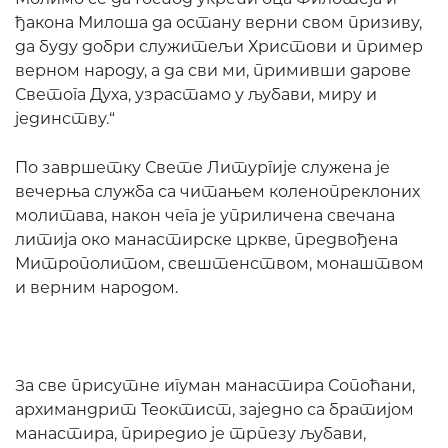
ђакона Милоша да остану верни свом призиву,
да буду добри служитељи Христови и пример
верном народу, а да сви ми, примивши дарове
Светога Духа, узрастамо у љубави, миру и
јединству.“
По завршетку Свете Литургије служена је
вечерња служба са читањем коленопреклоних
молитава, након чега је уприличена свечана
литија око манастирске цркве, предвођена
Митрополитом, свештенством, монаштвом
и верним народом.
За све присутне игуман манастира Сопоћани,
архимандрит Теоктист, заједно са братијом
манастира, приредио је трпезу љубави,