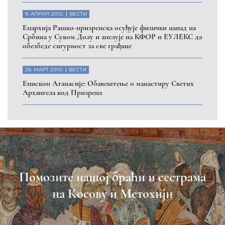
9. АПРИЛ 2012.
ВЕСТИ
Eпархија Рашко-призренска осуђује физички напад на
Србина у Сувом Долу и апелује на КФОР и ЕУЛЕКС да
обезбеде сигурност за све грађане
26. МАРТ 2010.
ВЕСТИ
Eпископ Атанасије: Обавештење о манастиру Светих
Архангела код Призрена
Помозите нашој браћи и сестрама
на Косову и Метохији