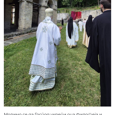
Молимо се да Господ укрепи оца Филотеја и