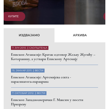
КУПИТЕ
ИЗДВАЈАМО
АРХИВА
7. ЈУН 2010.
САОПШТЕЊА
Eпископ Атанасије: Кратак одговор Жељку Жугићу –
Которанину, а уствари Епископу Артемију
15. ЈАНУАР 2011.
ВЕСТИ
Eпископ Атанасије: Артемијева секта -
парасинагога=парацрква
7. ОКТОБАР 2012.
ВЕСТИ
Eпископ Западноамерички Г. Максим у посети
Призрену