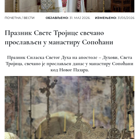
ПОЧЕТНА
/
ВЕСТИ
ОБЈАВЉЕНО:
31. МАЈ 2026.
ИЗМЕЊЕНО:
31/05/2026
Празник Свете Тројице свечано
прослављен у манастиру Сопоћани
Празник Силаска Светог Духа на апостоле – Духови, Света
Тројица, свечано је прослављен данас у манастиру Сопоћани
код Новог Пазара.