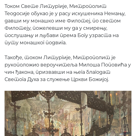
Током Свете Литургије, Митрополит
Теодосије обукао је у расу искушеника Немању,
давши му монашко име Филотеј, по светом
Филотеју, пожелевши му да у смирењу,
послушању и љубави према Богу узраста на
путу монашког подвига.
Такође, током Литургије, Митрополит је
рукоположио вероучитеља Милоша Поповића у
чин ђакона, призвавши на њега благодат
Светога Духа за служење Цркви Божијој.