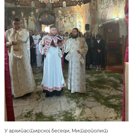
У архипастирској беседи, Митрополит