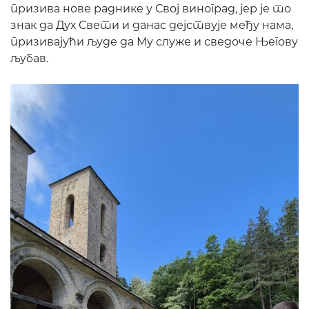
призива нове раднике у Свој виноград, јер је то
знак да Дух Свети и данас дејствује међу нама,
призивајући људе да Му служе и сведоче Његову
љубав.