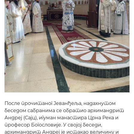
После прочитаног Јеванђеља, надахнутом
беседом сабранима се обратио архимандрит
Андреј (Сајц), игуман манастира Црна Река и
професор Богословије. У својој беседи,
архимандрит Андреј је истакао величину и