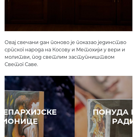
Овај свечани дан поново је показао јединство
српског народа на Косову и Метохији у вери и
молитви, под светлим заступништвом
Светог Саве.
ПОНУДА ЕПАРХИЈСКЕ
РАДИОНИЦЕ