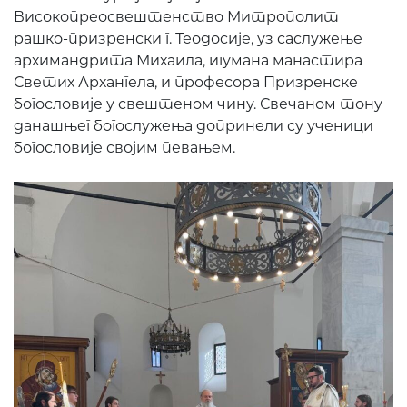
Високопреосвештенство Митрополит
рашко-призренски г. Теодосије, уз саслужење
архимандрита Михаила, игумана манастира
Светих Архангела, и професора Призренске
богословије у свештеном чину.
Свечаном тону
данашњег богослужења допринели су ученици
богословије својим певањем.