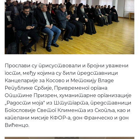
Прослави су присуствовали и бројни уважени
гости, међу којима су били представници
Канцеларије за Косово и Метохију Владе
Републике Србије, Привременог органа
Општине Призрен, хуманитарне организације
„Радости моја“ из Штутгарта, представници
Богословије Светог Климента из Скопља, као и
капелани мисије КФОР-а, дон Франческо и дон
Вићенцо.