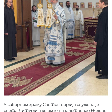
У саборном храму Светог Георгија служена је
света Литургија којом је началствовао Његово