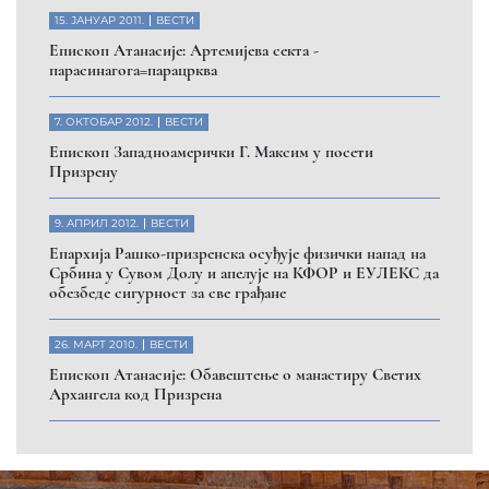
15. ЈАНУАР 2011.
ВЕСТИ
Eпископ Атанасије: Артемијева секта -
парасинагога=парацрква
7. ОКТОБАР 2012.
ВЕСТИ
Eпископ Западноамерички Г. Максим у посети
Призрену
9. АПРИЛ 2012.
ВЕСТИ
Eпархија Рашко-призренска осуђује физички напад на
Србина у Сувом Долу и апелује на КФОР и ЕУЛЕКС да
обезбеде сигурност за све грађане
26. МАРТ 2010.
ВЕСТИ
Eпископ Атанасије: Обавештење о манастиру Светих
Архангела код Призрена