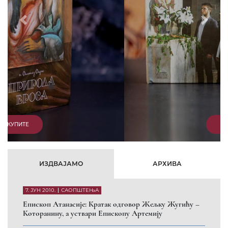
Prethodni
Slede
КУПИТЕ
ИЗДВАЈАМО
АРХИВА
7. ЈУН 2010.
САОПШТЕЊА
Eпископ Атанасије: Кратак одговор Жељку Жугићу –
Которанину, а уствари Епископу Артемију