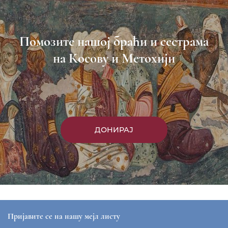
Помозите нашој браћи и сестрама
на Косову и Метохији
ДОНИРАЈ
Пријавите се на нашу мејл листу