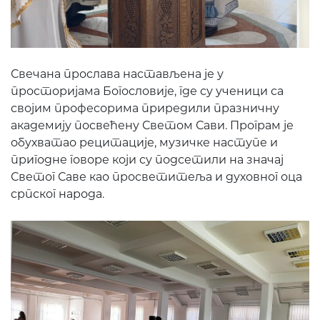
Свечана прослава настављена је у
просторијама Богословије, где су ученици са
својим професорима приредили празничну
академију посвећену Светом Сави. Програм је
обухватао рецитације, музичке наступе и
пригодне говоре који су подсетили на значај
Светог Саве као просветитеља и духовног оца
српског народа.