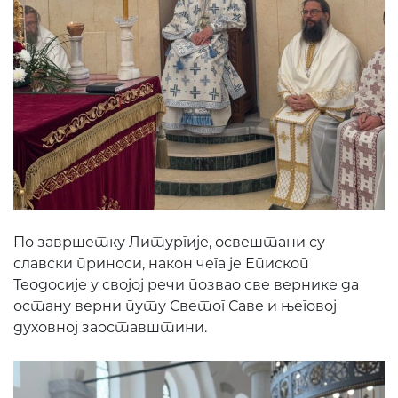
По завршетку Литургије, освештани су
славски приноси, након чега је Епископ
Теодосије у својој речи позвао све вернике да
остану верни путу Светог Саве и његовој
духовној заоставштини.