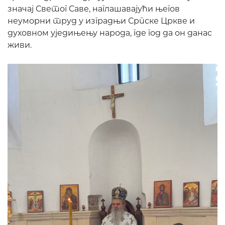
значај Светог Саве, наглашавајући његов
неуморни труд у изградњи Српске Цркве и
духовном уједињењу народа, где год да он данас
живи.