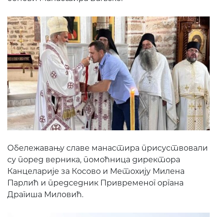
Обележавању славе манастира присуствовали
су поред верника, помоћница директора
Канцеларије за Косово и Метохију Милена
Парлић и председник Привременог органа
Драгиша Миловић.