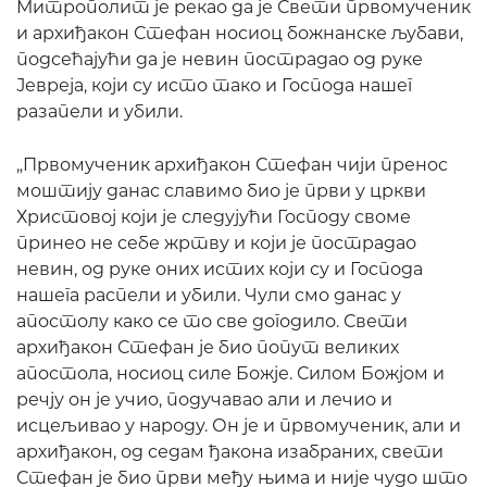
Митрополит је рекао да је Свети првомученик
и архиђакон Стефан носиоц божнанске љубави,
подсећајући да је невин пострадао од руке
Јевреја, који су исто тако и Господа нашег
разапели и убили.
„Првомученик архиђакон Стефан чији пренос
моштију данас славимо био је први у цркви
Христовој који је следујући Господу своме
принео не себе жртву и који је пострадао
невин, од руке оних истих који су и Господа
нашега распели и убили. Чули смо данас у
апостолу како се то све догодило. Свети
архиђакон Стефан је био попут великих
апостола, носиоц силе Божје. Силом Божјом и
речју он је учио, подучавао али и лечио и
исцељивао у народу. Он је и првомученик, али и
архиђакон, од седам ђакона изабраних, свети
Стефан је био први међу њима и није чудо што