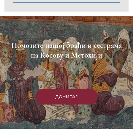
Помозите нашој браћи и сестрама
на Косову и Метохији
ДОНИРАЈ