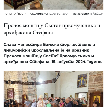
ПОЧЕТНА
/
ВЕСТИ
ОБЈАВЉЕНО:
15. АВГУСТ 2024.
ИЗМЕЊЕНО:
15/08/2024
Пренос моштију Светог првомученика и
архиђакона Стефана
Слава манастира Бањска торжествено и
литургијски прослављена је на празник
Преноса моштију Светог првомученика и
архиђакона Стефана, 15. августа 2024. године.