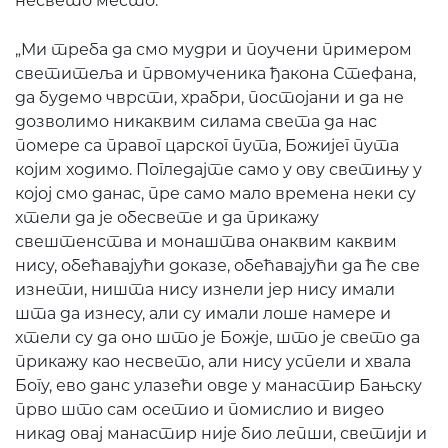
несвето место.
„Ми треба да смо мудри и поучени примером
светитеља и првомученика ђакона Стефана,
да будемо чврсти, храбри, постојани и да не
дозволимо никаквим силама света да нас
помере са правог царског пута, Божијег пута
којим ходимо. Погледајте само у ову светињу у
којој смо данас, пре само мало времена неки су
хтели да је обесвете и да прикажу
свештенства и монаштва онаквим каквим
нису, обећавајући доказе, обећавајући да ће све
изнети, ништа нису изнели јер нису имали
шта да изнесу, али су имали лоше намере и
хтели су да оно што је Божје, што је свето да
прикажу као несвето, али нису успели и хвала
Богу, ево данс улазећи овде у манастир Бањску
прво што сам осетио и помислио и видео
никад овај манастир није био лепши, светији и