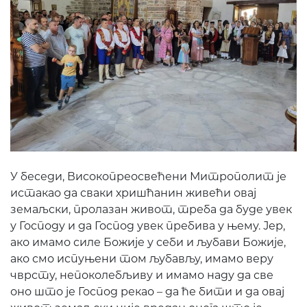
У беседи, Високопреосвећени Митрополит је
истакао да сваки хришћанин живећи овај
земаљски, пролазан живот, треба да буде увек
у Господу и да Господ увек пребива у њему. Јер,
ако имамо силе Божије у себи и љубави Божије,
ако смо испуњени том љубављу, имамо веру
чврсту, непоколебљиву и имамо наду да све
оно што је Господ рекао – да ће бити и да овај