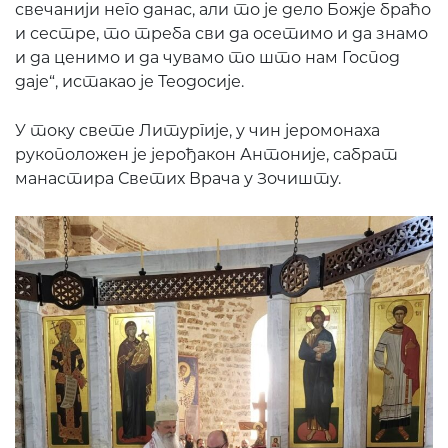
свечанији него данас, али то је дело Божје браћо
и сестре, то треба сви да осетимо и да знамо
и да ценимо и да чувамо то што нам Господ
даје“, истакао је Теодосије.
У току свете Литургије, у чин јеромонаха
рукоположен је јерођакон Антоније, сабрат
манастира Светих Врача у Зочишту.