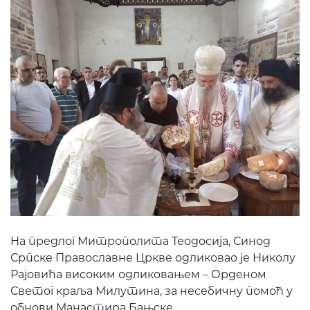
На предлог Митрополита Теодосија, Синод
Српске Православне Цркве одликовао је Николу
Рајовића високим одликовањем – Орденом
Светог краља Милутина, за несебичну помоћ у
обнови Манастира Бањске.