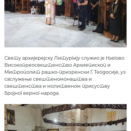
Свету архијерејску Литургију служио је Његово
Високопреосвештенство Архиепископ и
Митрополит рашко-призренски Г. Теодосије, уз
саслужење свештеномонаштва и
свештенства и молитвеном присуству
бројног верног народа.