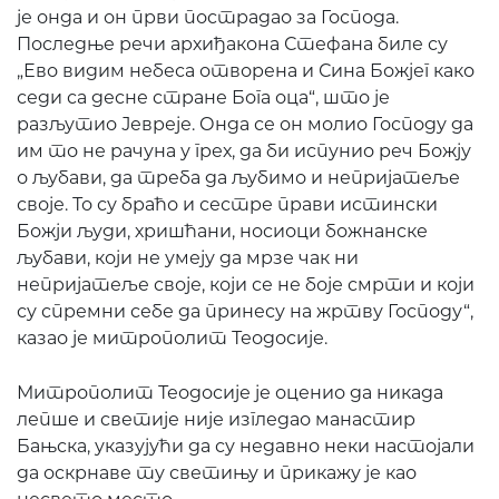
је онда и он први пострадао за Господа.
Последње речи архиђакона Стефана биле су
„Ево видим небеса отворена и Сина Божјег како
седи са десне стране Бога оца“, што је
разљутио Јевреје. Онда се он молио Господу да
им то не рачуна у грех, да би испунио реч Божју
о љубави, да треба да љубимо и непријатеље
своје. То су браћо и сестре прави истински
Божји људи, хришћани, носиоци божнанске
љубави, који не умеју да мрзе чак ни
непријатеље своје, који се не боје смрти и који
су спремни себе да принесу на жртву Господу“,
казао је митрополит Теодосије.
Митрополит Теодосије је оценио да никада
лепше и светије није изгледао манастир
Бањска, указујући да су недавно неки настојали
да оскрнаве ту светињу и прикажу је као