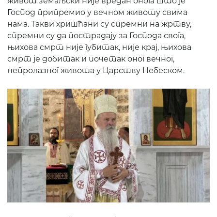
живот земаљски није вредан онога што је
Господ припремио у вечном животу свима
нама. Такви хришћани су спремни на жртву,
спремни су да пострадају за Господа свога,
њихова смрт није губитак, није крај, њихова
смрт је добитак и почетак оног вечног,
непролазног живота у Царству Небеском.