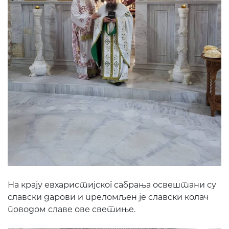
На крају евхаристијског сабрања освештани су
славски дарови и преломљен је славски колач
поводом славе ове светиње.