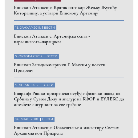
Eпископ Атанасије: Кратак одговор Жељку Жугићу –
Которанину, а уствари Епископу Артемију
15. ЈАНУАР 2011.
ВЕСТИ
Eпископ Атанасије: Артемијева секта -
парасинагога=парацрква
7. ОКТОБАР 2012.
ВЕСТИ
Eпископ Западноамерички Г. Максим у посети
Призрену
9. АПРИЛ 2012.
ВЕСТИ
Eпархија Рашко-призренска осуђује физички напад на
Србина у Сувом Долу и апелује на КФОР и ЕУЛЕКС да
обезбеде сигурност за све грађане
26. МАРТ 2010.
ВЕСТИ
Eпископ Атанасије: Обавештење о манастиру Светих
Архангела код Призрена