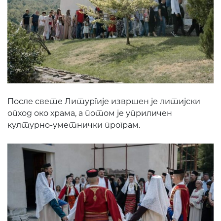
После свете Литургије извршен је литијски
опход око храма, а потом је уприличен
културно-уметнички програм.