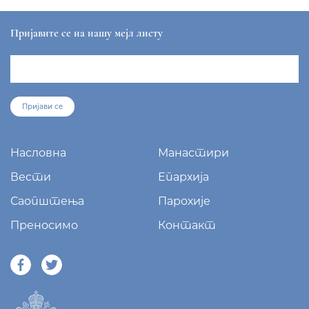
Пријавите се на нашу мејл листу
Пријави се
Насловна
Манастири
Вести
Епархија
Саопштења
Парохије
Преносимо
Контакт