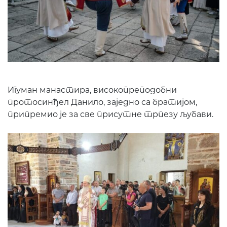
Игуман манастира, високопреподобни
протосинђел Данило, заједно са братијом,
припремио је за све присутне трпезу љубави.