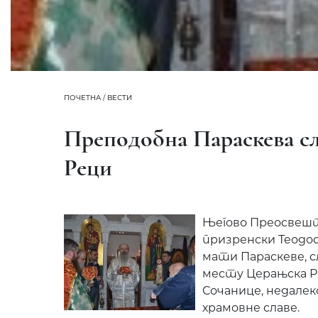
ПОЧЕТНА
/
ВЕСТИ
Преподобна Параскева сл
Реци
Његово Преосвеш
призренски Теодос
мати Параскеве, с
месту Церањска Р
Сочанице, недалек
храмовне славе.