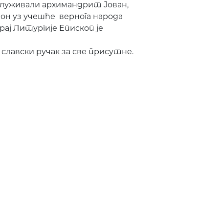
служивали архимандрит Јован,
он уз учешће вернога народа
крај Литургије Епископ је
 славски ручак за све присутне.