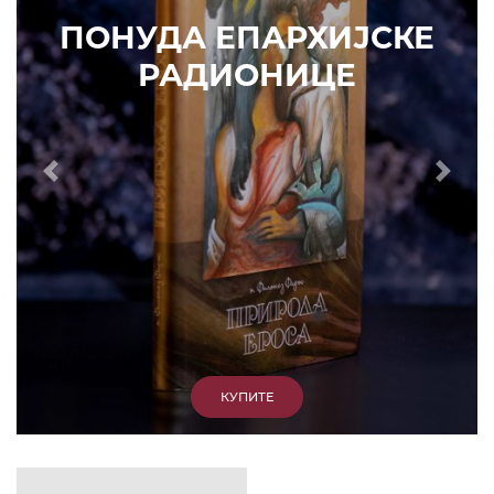
ИЗДВАЈАМО
АРХИВА
КУПИТЕ
7. ЈУН 2010.
САОПШТЕЊА
Eпископ Атанасије: Кратак одговор Жељку
Жугићу – Которанину, а уствари Епископу
Артемију
15. ЈАНУАР 2011.
ВЕСТИ
Eпископ Атанасије: Артемијева секта -
парасинагога=парацрква
7. ОКТОБАР 2012.
ВЕСТИ
Eпископ Западноамерички Г. Максим у посети
Призрену
9. АПРИЛ 2012.
ВЕСТИ
Eпархија Рашко-призренска осуђује физички
напад на Србина у Сувом Долу и апелује на