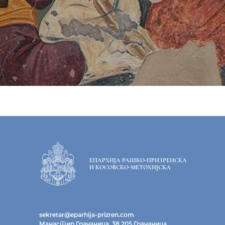
ЕПАРХИЈА РАШКО-ПРИЗРЕНСКА
И КОСОВСКО-МЕТОХИЈСКА
sekretar@eparhija-prizren.com
Манастир Грачаница, 38 205 Грачаница