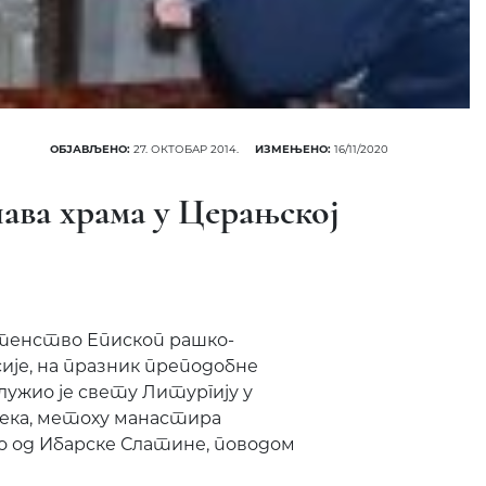
ОБЈАВЉЕНО:
27. ОКТОБАР 2014.
ИЗМЕЊЕНО:
16/11/2020
ава храма у Церањској
тенство Епископ рашко-
ије, на празник преподобне
лужио је свету Литургију у
ека, метоху манастира
о од Ибарске Слатине, поводом