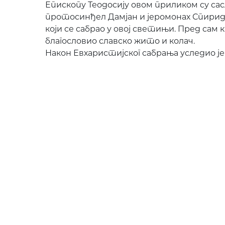
Епископу Теодосију овом приликом су са
протосинђел Дамјан и јеромонах Спирид
који се сабрао у овој светињи. Пред сам 
благословио славско жито и колач.
Након Евхаристијског сабрања уследио је