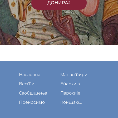
ДОНИРАЈ
Насловна
Манастири
Вести
Епархија
Саопштења
Парохије
Преносимо
Контакт