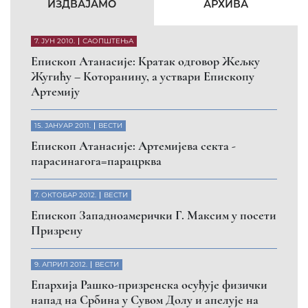
КФОР и ЕУЛЕКС да обезбеде сигурност за све
грађане
26. МАРТ 2010.
ВЕСТИ
Eпископ Атанасије: Обавештење о манастиру
Светих Архангела код Призрена