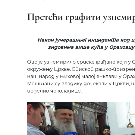
Претећи графити узнеми
Након јучерашњег инцидента код цр
зидовима више кућа у Ораховцу
Ово је узнемирило српске грађане који у
окружењу Цркве. Епископ рашко-призренск
наш народ у њиховој малој енклави у Ора
Мештани су владику дочекали у Цркви, по
поделио чоколадице.