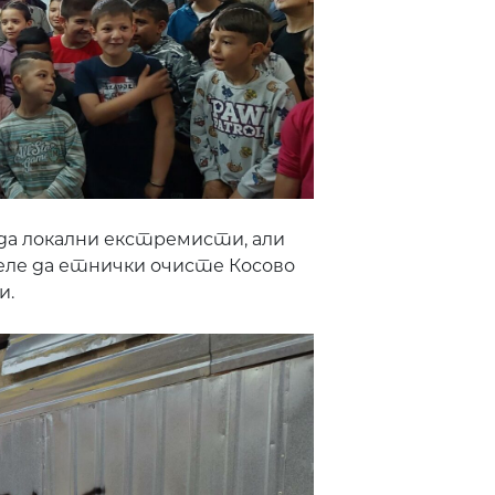
 да локални екстремисти, али
еле да етнички очисте Косово
и.