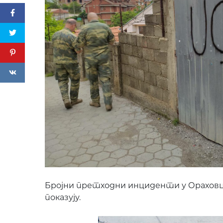
Бројни претходни инциденти у Ораховцу
показују.