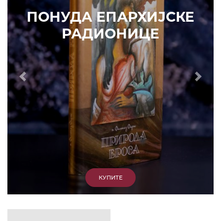
ИЗДВАЈАМО
АРХИВА
КУПИТЕ
7. ЈУН 2010.
САОПШТЕЊА
Eпископ Атанасије: Кратак одговор Жељку
Жугићу – Которанину, а уствари Епископу
Артемију
15. ЈАНУАР 2011.
ВЕСТИ
Eпископ Атанасије: Артемијева секта -
парасинагога=парацрква
7. ОКТОБАР 2012.
ВЕСТИ
Eпископ Западноамерички Г. Максим у посети
Призрену
9. АПРИЛ 2012.
ВЕСТИ
Eпархија Рашко-призренска осуђује физички
напад на Србина у Сувом Долу и апелује на