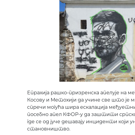
Епрахија рашко-призренска апелује на 
Косову и Метохији да учине све што је м
спречи могућа шира ескалација међуетни
посебно апел КФОР-у да заштити српски
где се од јуче дешавају инциденти који 
становништво.