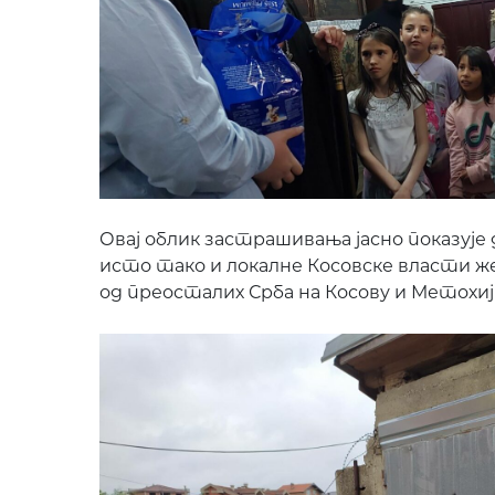
Овај облик застрашивања јасно показује
исто тако и локалне Косовске власти ж
од преосталих Срба на Косову и Метохиј