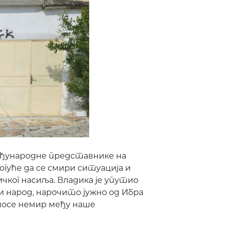
међународне представнике на
огуће да се смири ситуација и
чког насиља. Владика је упутио
 народ, нарочито јужно од Ибра
уносе немир међу наше