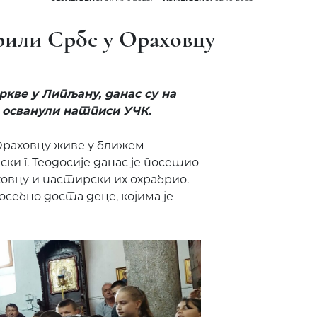
рили Србе у Ораховцу
кве у Липљану, данас су на
 осванули натписи УЧК.
 Ораховцу живе у ближем
и г. Теодосије данас је посетио
ховцу и пастирски их охрабрио.
себно доста деце, којима је