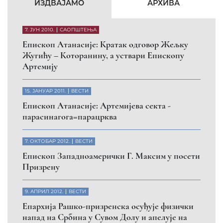
КФОР и ЕУЛЕКС да обезбеде сигурност за све
грађане
26. МАРТ 2010.
ВЕСТИ
Eпископ Атанасије: Обавештење о манастиру
Светих Архангела код Призрена