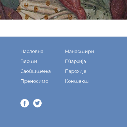
Насловна
Манастири
Вести
Епархија
Саопштења
Парохије
Преносимо
Контакт