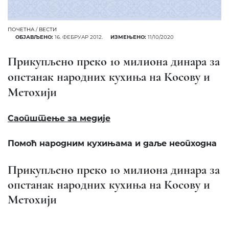
ПОЧЕТНА
/
ВЕСТИ
ОБЈАВЉЕНО:
16. ФЕБРУАР 2012.
ИЗМЕЊЕНО:
11/10/2020
Прикупљено преко 10 милиона динара за
опстанак народних кухиња на Косову и
Метохији
Саопштење за медије
Помоћ народним кухињама и даље неопходна
Прикуп
љ
ено преко 10 милиона динара за
опстанак народних кухиња на Косову и
Метохији