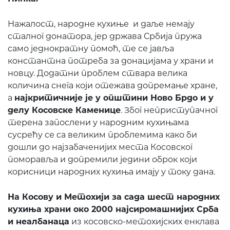
Нажалост, народне кухиње и даље немају
сталног донатора, јер држава Србија пружа
само једнократну помоћ, те се јавља
константна потреба за донацијама у храни и
новцу. Додатни проблем ствара велика
количина снега који отежава допремање хране,
а
н
ајкритичније је у општини Ново Брдо и у
делу Косовске Каменице
. Због неприступачног
терена запослени у народним кухињама
сусрећу се са великим проблемима како би
дошли до најзабаченијих места Косовског
поморавља и допремили једини оброк који
корисници народних кухиња имају у току дана.
Н
а
Косову и
М
етохији за сада
шест народних
кухиња храни око 2000
најсиромашнијих Срба
и неалбанаца
из косовско-метохијских енклава