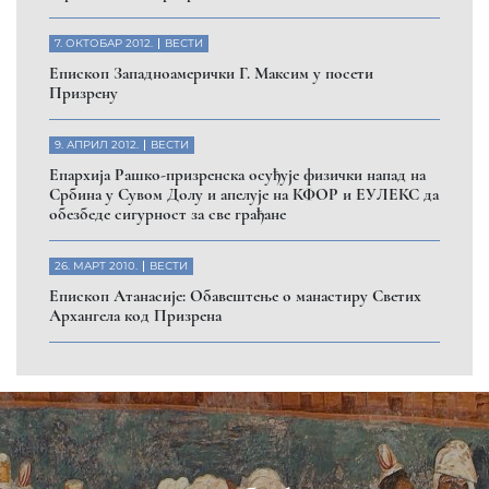
7. ОКТОБАР 2012.
ВЕСТИ
Eпископ Западноамерички Г. Максим у посети
Призрену
9. АПРИЛ 2012.
ВЕСТИ
Eпархија Рашко-призренска осуђује физички напад на
Србина у Сувом Долу и апелује на КФОР и ЕУЛЕКС да
обезбеде сигурност за све грађане
26. МАРТ 2010.
ВЕСТИ
Eпископ Атанасије: Обавештење о манастиру Светих
Архангела код Призрена