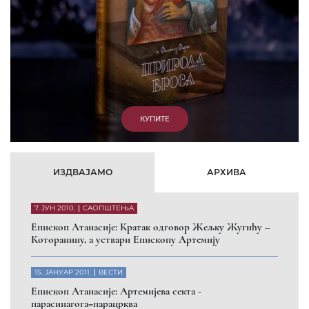
ИЗДВАЈАМО
АРХИВА
7. ЈУН 2010.
САОПШТЕЊА
Eпископ Атанасије: Кратак одговор Жељку Жугићу –
Которанину, а уствари Епископу Артемију
15. ЈАНУАР 2011.
ВЕСТИ
Eпископ Атанасије: Артемијева секта -
парасинагога=парацрква