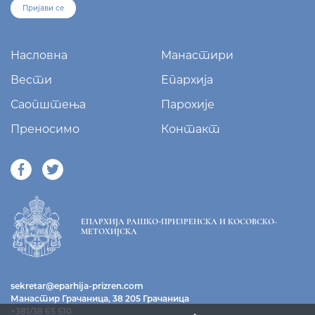
Пријави се
Насловна
Манастири
Вести
Епархија
Саопштења
Парохије
Преносимо
Контакт
ЕПАРХИЈА РАШКО-ПРИЗРЕНСКА И КОСОВСКО-
МЕТОХИЈСКА
sekretar@eparhija-prizren.com
Манастир Грачаница, 38 205 Грачаница
+381/38 65 510