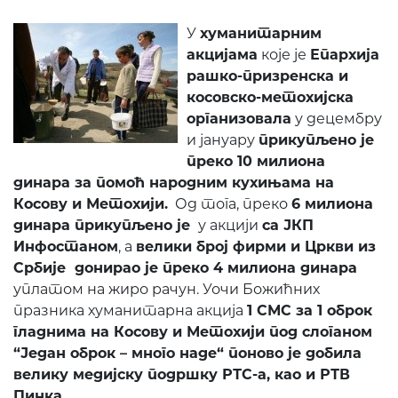
У
хуманитарним
акцијама
које је
Епархија
рашко-призренска и
косовско-метохијска
организовала
у децембру
и јануару
прикупљено је
преко 10 милиона
динара за помоћ народним кухињама на
Косову и Метохији.
Од тога, преко
6 милиона
динара
прикупљено је
у акцији
са ЈКП
Инфостаном
, а
велики број фирми и Цркви из
Србије донирао
је
преко 4 милиона динара
уплатом на жиро рачун. Уочи Божићних
празника хуманитарна акција
1 СМС за 1 оброк
гладнима на Косову и Метохији под слоганом
“Један оброк – много наде“ поново је добила
велику медијску подршку РТС-а, као и РТВ
Пинка.