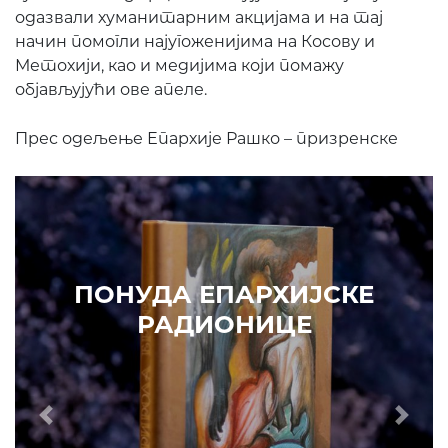
одазвали хуманитарним акцијама и на тај
начин помогли најугоженијима на Косову и
Метохији, као и медијима који помажу
објављујући ове апеле.
Прес одељење Епархије Рашко – призренске
ПОНУДА ЕПАРХИЈСКЕ
РАДИОНИЦЕ
КУПИТЕ
КЕ
Prethodni
Slede