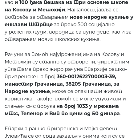
као
и 100 ђака пешака из три основне школе
на Косову и Метохији
. Нажалост, јавља се
потреба за отварањем
нове народне кухиње у
енклави Штрпце
за преко 500 социјално
угрожених људи, породица са пуно деце, као и за
отварањем нових школских кухиња.
Рачуни за помоћ најугроженијима на Косову и
Метохији су стално су отворени, директним
уплатама преко жиро рачуна Епархије рашко-
призренске на број
360-0012622700003-39
,
манастир Грачаница, 38205 Грачаница, за
Народне кухиње
, може се олакшати живот
корисника. Такође, помоћ се може упутити и
слањем смс порука
на број 1033
у мрежама
мт:с
, Теленор
и
Вип
по
цени
од
50
динара
.
Епархија рашко-призренска и Мајка девет
Југовића се од срца захваљују онима који су се