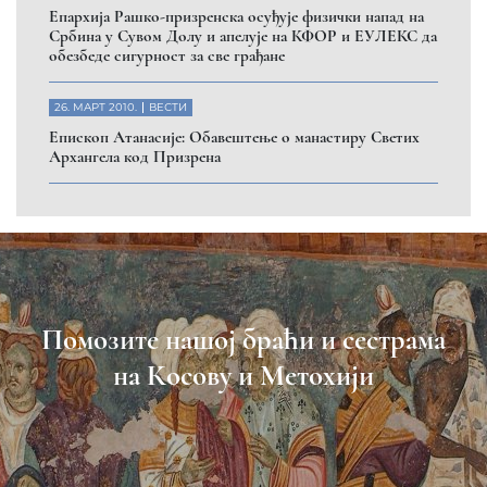
Eпархија Рашко-призренска осуђује физички напад на
Србина у Сувом Долу и апелује на КФОР и ЕУЛЕКС да
обезбеде сигурност за све грађане
26. МАРТ 2010.
ВЕСТИ
Eпископ Атанасије: Обавештење о манастиру Светих
Архангела код Призрена
Помозите нашој браћи и сестрама
на Косову и Метохији