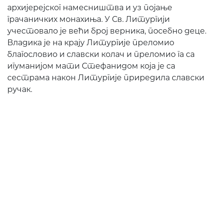
архијерејског намесништва и уз појање
грачаничких монахиња. У Св. Литургији
учестовало је већи број верника, посебно деце.
Владика је на крају Литургије преломио
благословио и славски колач и преломио га са
игуманијом мати Стефанидом која је са
сестрама након Литургије приредила славски
ручак.