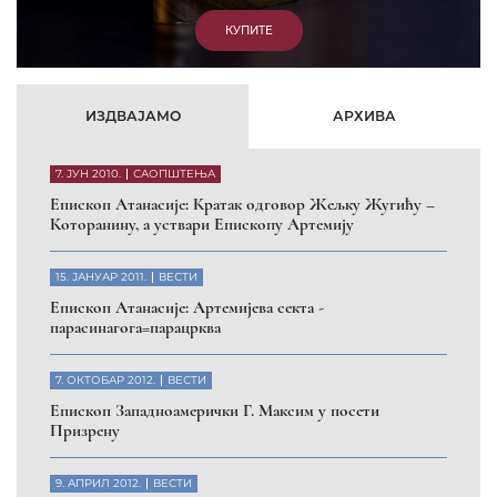
КУПИТЕ
ИЗДВАЈАМО
АРХИВА
7. ЈУН 2010.
САОПШТЕЊА
Eпископ Атанасије: Кратак одговор Жељку Жугићу –
Которанину, а уствари Епископу Артемију
15. ЈАНУАР 2011.
ВЕСТИ
Eпископ Атанасије: Артемијева секта -
парасинагога=парацрква
7. ОКТОБАР 2012.
ВЕСТИ
Eпископ Западноамерички Г. Максим у посети
Призрену
9. АПРИЛ 2012.
ВЕСТИ