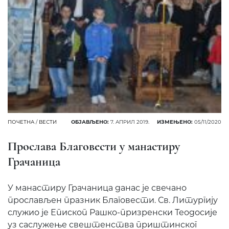
ПОЧЕТНА
/
ВЕСТИ
ОБЈАВЉЕНО:
7. АПРИЛ 2019.
ИЗМЕЊЕНО:
05/11/2020
Прослава Благовести у манастиру
Грачаница
У манастиру Грачаница данас је свечано
прослављен празник Благовести. Св. Литургију
служио је Епископ Рашко-призренски Теодосије
уз саслужење свештенства приштинског