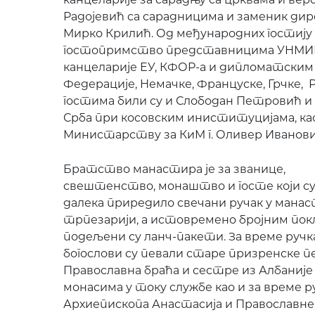
Радојевић са сарадницима и заменик дире
Мирко Крилић. Од међународних гостију 
гостопримство представницима УНМИК-а
канцеларије ЕУ, КФОР-а и дипломатским
Федерације, Немачке, Француске, Грчке, 
гостима били су и Слободан Петровић 
Срба при косовским иниституцијама, ка
Министарству за КиМ г. Оливер Иванови
Братство манастира је за званице,
свештенство, монаштво и госте који су
далека приредило свечани ручак у манас
трпезарији, а истовремено бројним по
подељени су ланч-пакети. За време ручк
богослови су певали старе призренске п
Православна браћа и сестре из Албаније 
монасима у току службе као и за време р
Архиепископа Анастасија и Православне 