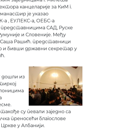
ктора канцеларије за КиМ г.
манастир је указао
 , ЕУЛЕКС-а, ОЕБС-а
 представницима САД, Руске
Румуније и Словеније. Међу
и Саша Рашић. представници
о и бивши државни секретар у
ћ.
 дошли из
тиркој
клоницима
а
есме.
такође су певали заједно са
учка преносећи благослове
Цркве у Албанији.