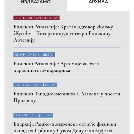
КФОР и ЕУЛЕКС да обезбеде сигурност за све
грађане
26. МАРТ 2010.
ВЕСТИ
Eпископ Атанасије: Обавештење о манастиру
Светих Архангела код Призрена