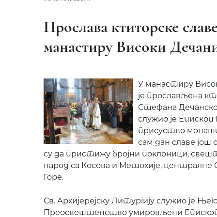
Прослава ктиторске слав
манастиру Високи Дечан
У манастиру Висок
је прослављена кт
Стефана Дечанског
служио је Епископ
присуство монашт
сам дан славе још
су да пристижу бројни поклоници, све
народ са Косова и Метохије, централне 
Горе.
Св. Архијерејску Литургију служио је Њег
Преосвештенство умировљени Еписко