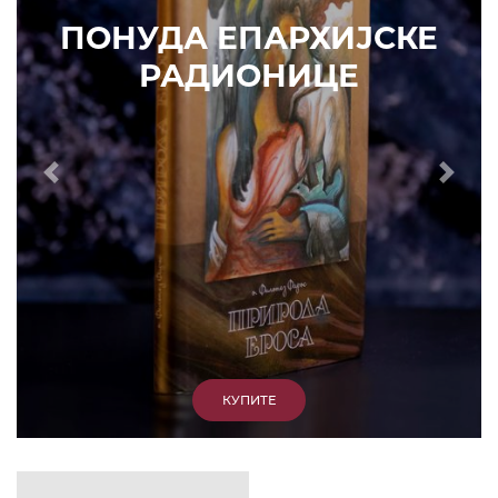
ИЗДВАЈАМО
АРХИВА
КУПИТЕ
7. ЈУН 2010.
САОПШТЕЊА
Eпископ Атанасије: Кратак одговор Жељку
Жугићу – Которанину, а уствари Епископу
Артемију
15. ЈАНУАР 2011.
ВЕСТИ
Eпископ Атанасије: Артемијева секта -
парасинагога=парацрква
7. ОКТОБАР 2012.
ВЕСТИ
Eпископ Западноамерички Г. Максим у посети
Призрену
9. АПРИЛ 2012.
ВЕСТИ
Eпархија Рашко-призренска осуђује физички
напад на Србина у Сувом Долу и апелује на