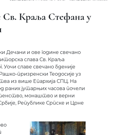
е Св. Краља Стефана у
и
и Дечани и ове године свечано
иторска слава Св. Краља
. Уочи славе свечано бденије
 Рашко-призренски Теодосије уз
ва из више Епархија СПЦ. На
 од раних јутарњих часова почели
штенство, монаштво и верни
Србије, Републике Српске и Црне
ово
п