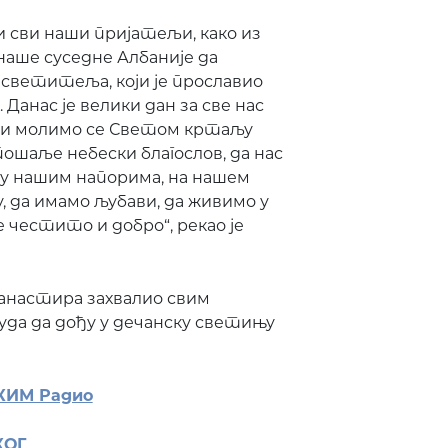
ли сви наши пријатељи, како из
наше суседне Албаније да
светитеља, који је прославио
Данас је велики дан за све нас
и и молимо се Светом кртаљу
ошаље небески благослов, да нас
 у нашим напорима, на нашем
, да имамо љубави, да живимо у
 честито и добро“, рекао је
анастира захвалио свим
уда да дођу у дечанску светињу
 КИМ Радио
КОГ