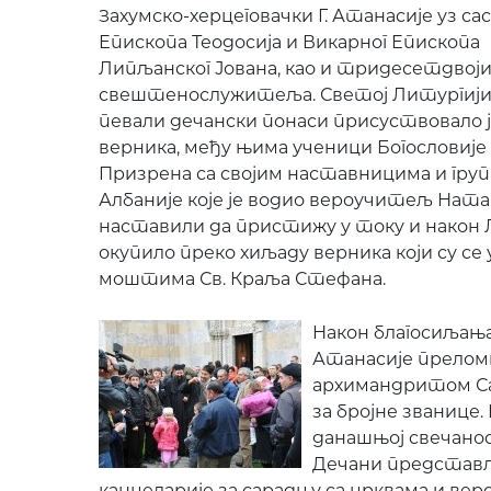
Захумско-херцеговачки Г. Атанасије уз с
Епископа Теодосија и Викарног Епископа
Липљанског Јована, као и тридесетдвој
свештенослужитеља. Светој Литургији 
певали дечански понаси присуствовало
верника, међу њима ученици Богословије
Призрена са својим наставницима и груп
Албаније које је водио вероучитељ Ната
наставили да пристижу у току и након 
окупило преко хиљаду верника који су се
моштима Св. Краља Стефана.
Након благосиљања 
Атанасије прелом
архимандритом Сав
за бројне званице.
данашњој свечано
Дечани представљ
канцеларије за сарадњу са црквама и вер