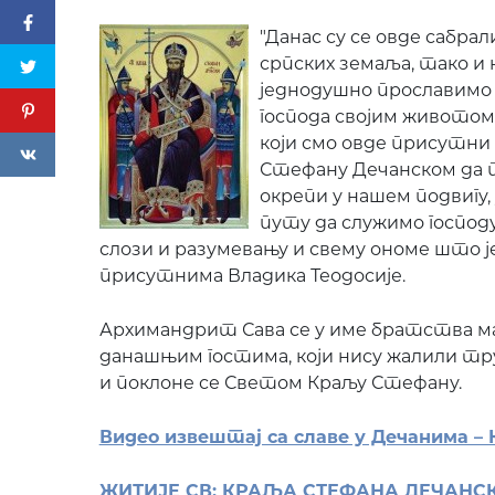
"Данас су се овде сабра
српских земаља, тако и 
једнодушно прославимо 
господа својим животом. 
који смо овде присутн
Стефану Дечанском да п
окрепи у нашем подвигу,
путу да служимо господу
слози и разумевању и свему ономе што је
присутнима Владика Теодосије.
Архимандрит Сава се у име братства м
данашњим гостима, који нису жалили тр
и поклоне се Светом Краљу Стефану.
Видео извештај са славе у Дечанима –
ЖИТИЈЕ СВ: КРАЉА СТЕФАНА ДЕЧАНС