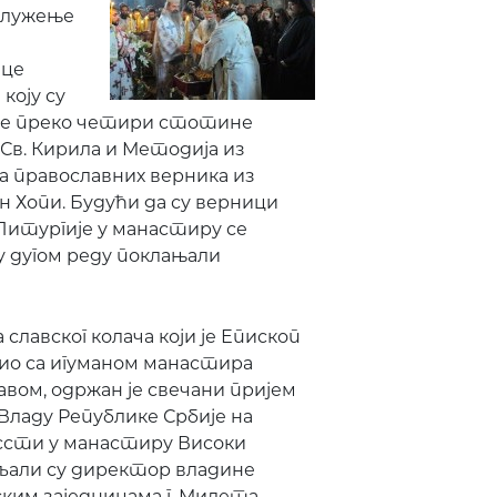
аслужење
ице
коју су
 је преко четири стотине
 Св. Кирила и Методија из
а православних верника из
н Хопи. Будући да су верници
Литургије у манастиру се
 у дугом реду поклањали
славског колача који је Епископ
ио са игуманом манастира
ом, одржан је свечани пријем
 Владу Републике Србије на
ссти у манастиру Високи
али су директор владине
ским заједницама г. Милета