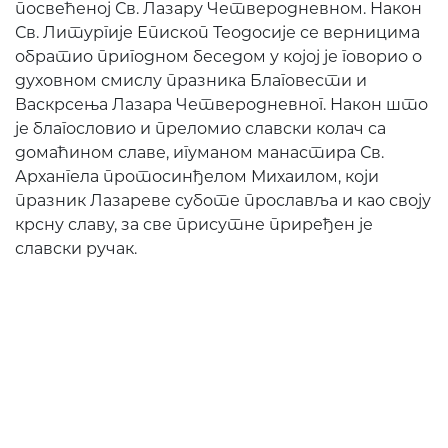
посвећеној Св. Лазару Четверодневном. Након
Св. Литургије Епископ Теодосије се верницима
обратио пригодном беседом у којој је говорио о
духовном смислу празника Благовести и
Васкрсења Лазара Четверодневног. Након што
је благословио и преломио славски колач са
домаћином славе, игуманом манастира Св.
Архангела протосинђелом Михаилом, који
празник Лазареве суботе прославља и као своју
крсну славу, за све присутне приређен је
славски ручак.