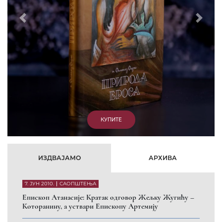
Prethodni
Slede
ИЗДВАЈАМО
АРХИВА
7. ЈУН 2010.
САОПШТЕЊА
Eпископ Атанасије: Кратак одговор Жељку Жугићу –
Которанину, а уствари Епископу Артемију