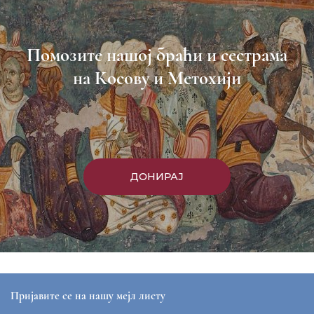
Помозите нашој браћи и сестрама
на Косову и Метохији
ДОНИРАЈ
Пријавите се на нашу мејл листу