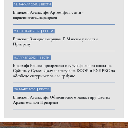
15. ЈАНУАР 2011.
ВЕСТИ
Eпископ Атанасије: Артемијева секта -
парасинагога=парацрква
7. ОКТОБАР 2012.
ВЕСТИ
Eпископ Западноамерички Г. Максим у посети
Призрену
9. АПРИЛ 2012.
ВЕСТИ
Eпархија Рашко-призренска осуђује физички напад на
Србина у Сувом Долу и апелује на КФОР и ЕУЛЕКС да
обезбеде сигурност за све грађане
26. МАРТ 2010.
ВЕСТИ
Eпископ Атанасије: Обавештење о манастиру Светих
Архангела код Призрена