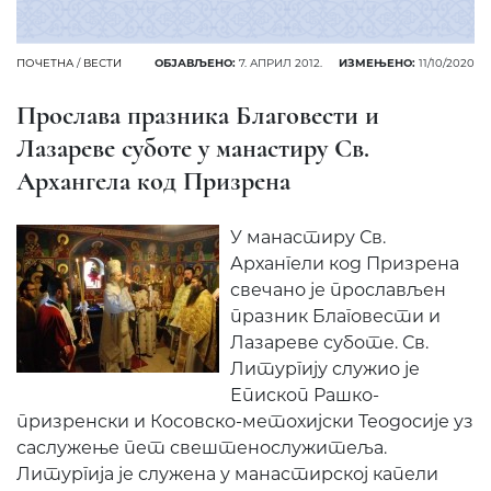
ПОЧЕТНА
/
ВЕСТИ
ОБЈАВЉЕНО:
7. АПРИЛ 2012.
ИЗМЕЊЕНО:
11/10/2020
Прослава празника Благовести и
Лазареве суботе у манастиру Св.
Архангела код Призрена
У манастиру Св.
Архангели код Призрена
свечано је прослављен
празник Благовести и
Лазареве суботе. Св.
Литургију служио је
Епископ Рашко-
призренски и Косовско-метохијски Теодосије уз
саслужење пет свештенослужитеља.
Литургија је служена у манастирској капели