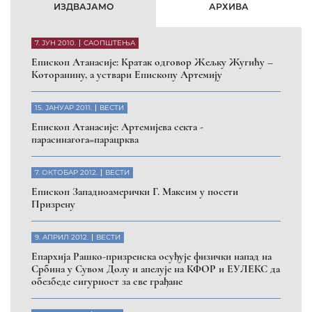
ИЗДВАЈАМО
АРХИВА
7. ЈУН 2010.
САОПШТЕЊА
Eпископ Атанасије: Кратак одговор Жељку Жугићу –
Которанину, а уствари Епископу Артемију
15. ЈАНУАР 2011.
ВЕСТИ
Eпископ Атанасије: Артемијева секта -
парасинагога=парацрква
7. ОКТОБАР 2012.
ВЕСТИ
Eпископ Западноамерички Г. Максим у посети
Призрену
9. АПРИЛ 2012.
ВЕСТИ
Eпархија Рашко-призренска осуђује физички напад на
Србина у Сувом Долу и апелује на КФОР и ЕУЛЕКС да
обезбеде сигурност за све грађане