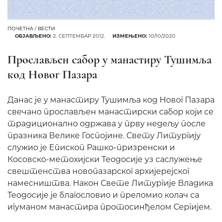
ПОЧЕТНА
/
ВЕСТИ
ОБЈАВЉЕНО:
2. СЕПТЕМБАР 2012.
ИЗМЕЊЕНО:
10/10/2020
Прослављен сабор у манастиру Тушимља
код Новог Пазара
Данас је у манастиру Тушимља код Новог Пазара
свечано прослављен манастирски сабор који се
традиционално одржава у прву недељу после
празника Велике Госпојине. Свету Литургију
служио је Епископ Рашко-призренски и
Косовско-метохијски Теодосије уз саслужење
свештенства новопазарског архијерејског
намесништва. Након Свете Литургије Владика
Теодосије је благословио и преломио колач са
игуманом манастира протосинђелом Сергијем.