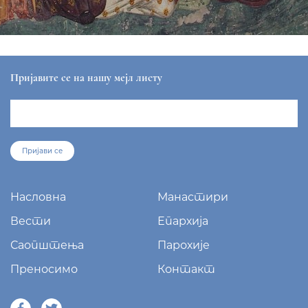
Пријавите се на нашу мејл листу
Пријави се
Насловна
Манастири
Вести
Епархија
Саопштења
Парохије
Преносимо
Контакт