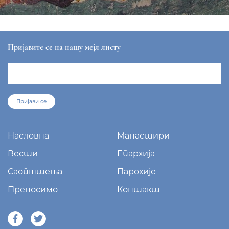
Пријавите се на нашу мејл листу
Пријави се
Насловна
Манастири
Вести
Епархија
Саопштења
Парохије
Преносимо
Контакт