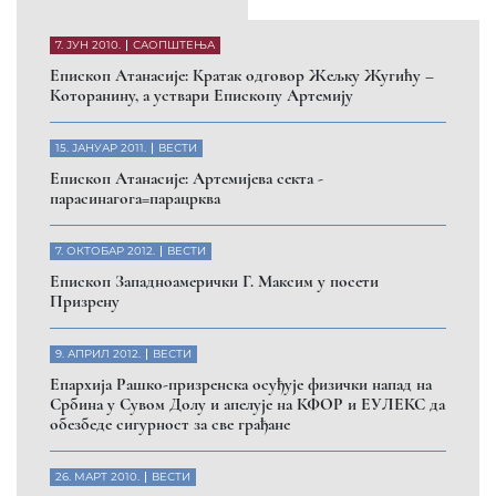
7. ЈУН 2010.
САОПШТЕЊА
Eпископ Атанасије: Кратак одговор Жељку Жугићу –
Которанину, а уствари Епископу Артемију
15. ЈАНУАР 2011.
ВЕСТИ
Eпископ Атанасије: Артемијева секта -
парасинагога=парацрква
7. ОКТОБАР 2012.
ВЕСТИ
Eпископ Западноамерички Г. Максим у посети
Призрену
9. АПРИЛ 2012.
ВЕСТИ
Eпархија Рашко-призренска осуђује физички напад на
Србина у Сувом Долу и апелује на КФОР и ЕУЛЕКС да
обезбеде сигурност за све грађане
26. МАРТ 2010.
ВЕСТИ