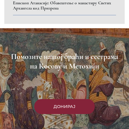
Eпископ Атанасије: Обавештење о манастиру Светих
Архангела код Призрена
Помозите нашој браћи и сестрама
на Косову и Метохији
ДОНИРАЈ