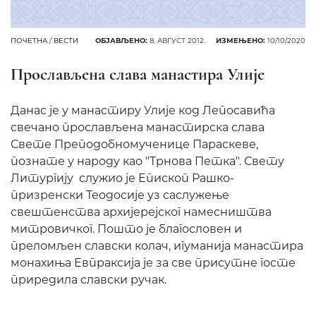
ПОЧЕТНА
/
ВЕСТИ
ОБЈАВЉЕНО:
8. АВГУСТ 2012.
ИЗМЕЊЕНО:
10/10/2020
Прослављена слава манастира Улије
Данас је у манастиру Улије код Лепосавића
свечано прослављена манастирска слава
Свете Преподобномученице Параскеве,
познате у народу као "Трнова Петка". Свету
Литургију служио је Епископ Рашко-
призренски Теодосије уз саслужење
свештенства архијерејског намесништва
митровичког. Пошто је благословен и
преломљен славски колач, игуманија манастира
монахиња Евпраксија је за све присутне госте
приредила славски ручак.