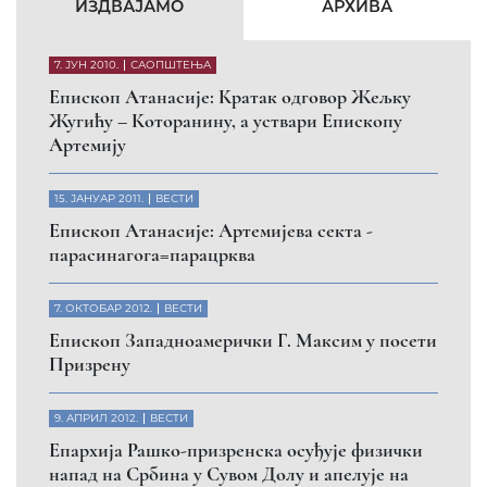
ИЗДВАЈАМО
АРХИВА
7. ЈУН 2010.
САОПШТЕЊА
Eпископ Атанасије: Кратак одговор Жељку
Жугићу – Которанину, а уствари Епископу
Артемију
15. ЈАНУАР 2011.
ВЕСТИ
Eпископ Атанасије: Артемијева секта -
парасинагога=парацрква
7. ОКТОБАР 2012.
ВЕСТИ
Eпископ Западноамерички Г. Максим у посети
Призрену
9. АПРИЛ 2012.
ВЕСТИ
Eпархија Рашко-призренска осуђује физички
напад на Србина у Сувом Долу и апелује на