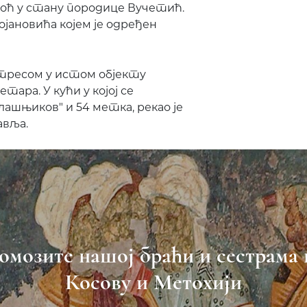
иноћ у стану породице Вучетић.
ојановића којем је одређен
етресом у истом објекту
ара. У кући у којој се
алашњиков" и 54 метка, рекао је
авља.
омозите нашој браћи и сестрама 
Косову и Метохији