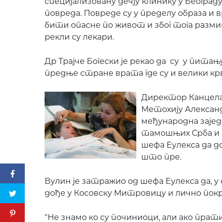
специјализовану дечју клинику у Београд
повреда. Повреде су у пределу образа и в
бити опасне по живот и због тога разм
рекли су лекари.
Др Трајче Богески је рекао да су у питањ
предње стране врата где су и велики кр
Директор Канцелар
Метохију Александ
међународна зајед
тамошњих Срба и 
шефа Еулекса да д
што пре.
Вулин је затражио од шефа Еулекса да, у
дође у Косовску Митровицу и лично покр
"Не знамо ко су починиоци, али ако прат