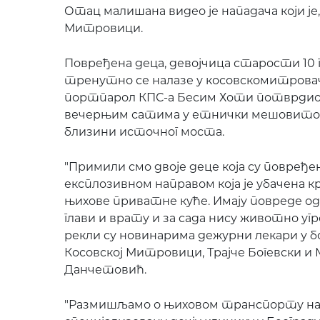
Отац малишана видео је нападача који је, 
Митровици.
Повређена деца, девојчица старости 10 
тренутно се налазе у косовскомитровач
портпарол КПС-а Бесим Хоти потврдио је 
вечерњим сатима у етнички мешовитом 
близини источног моста.
"Примили смо двоје деце која су повређе
експлозивном направом која је убачена к
њихове приватне куће. Имају повреде од 
глави и врату и за сада нису животно угр
рекли су новинарима дежурни лекари у б
Косовској Митровици, Трајче Богевски и
Данчетовић.
"Размишљамо о њиховом транспорту на 