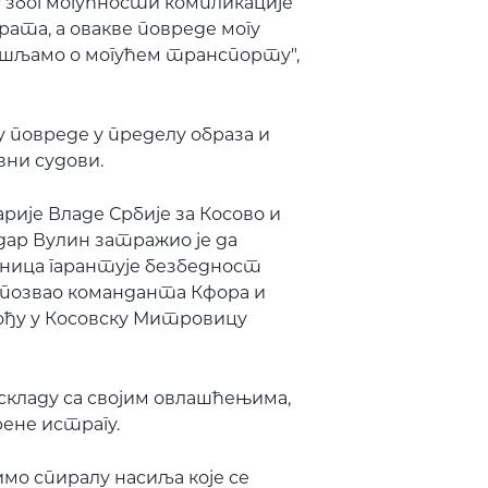
у због могућности компликације
рата, а овакве повреде могу
ишљамо о могућем транспорту",
у повреде у пределу образа и
вни судови.
ије Владе Србије за Косово и
ар Вулин затражио је да
ница гарантује безбедност
позвао команданта Кфора и
ођу у Косовску Митровицу
 складу са својим овлашћењима,
ене истрагу.
имо спиралу насиља које се