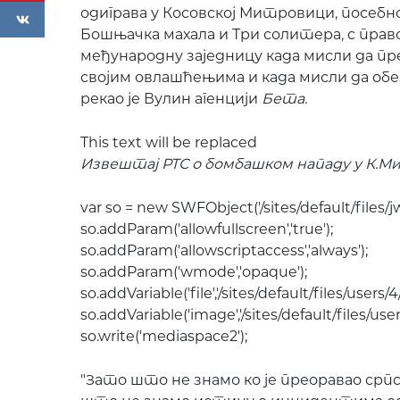
одиграва у Косовској Митровици, посеб
Бошњачка махала и Три солитера, с пра
међународну заједницу када мисли да пр
својим овлашћењима и када мисли да обе
рекао је Вулин агенцији
Бета.
This text will be replaced
Извештај РТС о бомбашком нападу у К.М
var so = new SWFObject('/sites/default/files/jwpla
so.addParam('allowfullscreen','true');
so.addParam('allowscriptaccess','always');
so.addParam('wmode','opaque');
so.addVariable('file','/sites/default/files/use
so.addVariable('image','/sites/default/files/u
so.write('mediaspace2');
"Зато што не знамо ко је преоравао српск