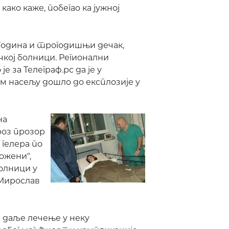
како каже, побегао ка јужној
година и трогодишњи дечак,
кој болници. Регионални
за Телеграф.рс да је у
насељу дошло до експлозије у
на
роз прозор
гелера по
ожени",
олници у
 Мирослав
даље лечење у неку