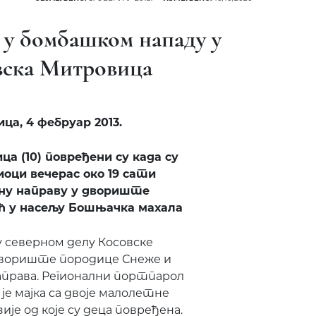
е у бомбашком нападу у
вска Митровица
а, 4 фебруар 2013.
ица (10) повређени су када су
оци вечерас око 19 сати
ну направу у двориште
ћ у насељу Бошњачка махала
 северном делу Косовске
 двориште породице Снеже и
аправа. Регионални портпарол
 је мајка са двоје малолетне
је од које су деца повређена.