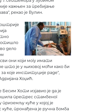
 7. септембра у Зубином
није кажњен за пребијање
ва", рекао је Вулин.
јоштрије
ија
утно
м отишло
ово дело
ом
сви они који могу имати
ве што је у њиховој моћи како би
а за које институције раде",
Адријана Хоџић.
Бесим Хоти изјавио је да је
вршила претрес стамбеног
приземљу куће у којој је
 куће, пронађена је ручна бомба