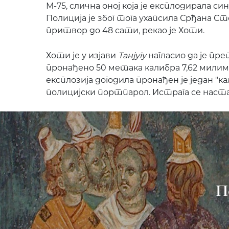
М-75, слична оној која је експлодирала с
Полиција је због тога ухапсила Срђана Ст
притвор до 48 сати, рекао је Хоти.
Хоти је у изјави
Танјугу
нагласио да је пр
пронађено 50 метака калибра 7,62 милимет
експлозија догодила пронађен је један "к
полицијски портпарол. Истрага се наст
П