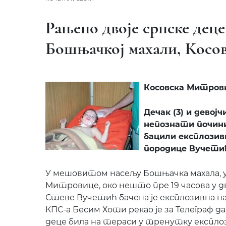
Рањено двоје српске дец
Бошњачкој махали, Косо
Косовска Митровиц
Дечак (3) и девојч
непознати почини
бацили експлозив
породице Вучети
У мешовитом насељу Бошњачка махала, у
Митровице, око нешто пре 19 часова у
Стеве Вучетић бачена је експлозивна н
КПС-а Бесим Хоти рекао је за Телеграф да
деце била на тераси у тренутку експлози