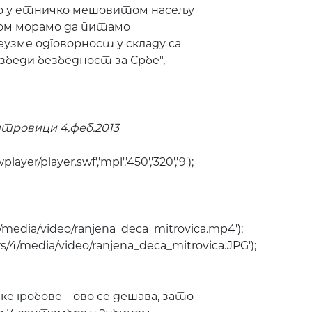
но у етничко мешовитом насељу
вом морамо да питамо
еузме одговорност у складу са
збеди безбедност за Србе",
итровици 4.феб.2013
yer/player.swf','mpl','450','320','9');
rs/4/media/video/ranjena_deca_mitrovica.mp4');
sers/4/media/video/ranjena_deca_mitrovica.JPG');
е гробове – ово се дешава, зато