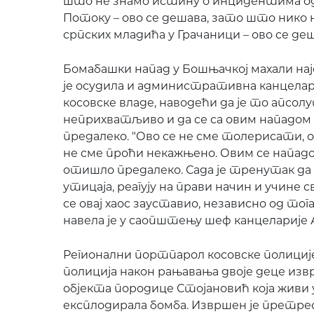
што не знамо истину о инцидентима од
Потоку – ово се дешава, зато што нико 
српских младића у Грачаници – ово се деша
Бомабашки напад у Бошњачкој махали на
је осудила и административна канцелар
косовске владе, наводећи да је то апсол
неприхватљиво и да се са овим нападо
предалеко. "Ово се не сме толерисати, 
не сме проћи некажњено. Овим се напад
отишло предалеко. Сада је тренутак да 
утицаја, реагују на прави начин и учине с
се овај хаос зауставио, независно од тог
навела је у саопштењу шеф канцеларије 
Регионални портпарол косовске полиције 
полиција након рањавања двоје деце из
објекта породице Стојановић која живи у 
експлодирала бомба. Извршен је претрес