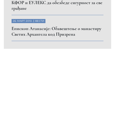
КФОР и ЕУЛЕКС да обезбеде сигурност за све
грађане
26. МАРТ 2010.
ВЕСТИ
Eпископ Атанасије: Обавештење о манастиру
Светих Архангела код Призрена