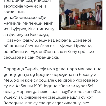
Том приликом, Епископ
Теодосије уручио је и
захвалнице
донаторима:госпођи
Радмили Милентијевић
из Њујорка, Институту
за физику из Београда,
Правном факултету изБеограда, Црквеној
општини Свети Сава из Њујорка, Црквеној
општини из Едмонтона, као и Колу српских
сестара из сан Франциска.
Породица Ђурић,која има деветоро малолетне
деце,једна је од бројних породица на Косову и
Метохији које су остале без својих домова јер
су им Албанци 1999. године спалили кућезбог
чегасу морали да беже спасавајући голе животе.
Утеху и привремени смештај нашли су код
породице, али су све до сада живели у јако