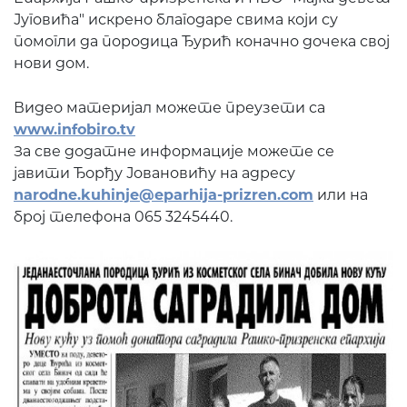
Југовића" искрено благодаре свима који су
помогли да породица Ђурић коначно дочека свој
нови дом.
Видео материјал можете преузети са
www.infobiro.tv
За све додатне информације можете се
јавити Ђорђу Јовановићу на адресу
narodne.kuhinje@eparhija-prizren.com
или на
број телефона 065 3245440.