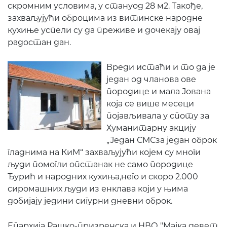
скромним условима, у стануод 28 м2. Такође,
захваљујући оброцима из витинске народне
кухиње успели су да преживе и дочекају овај
радостан дан.
Вреди истаћи и то да је
један од чланова ове
породице и мала Јована
која се више месеци
појављивала у споту за
Хуманитарну акцију
„Један СМСза један оброк
гладнима на КиМ“ захваљујући којем су многи
људи помогли опстанак не само породице
Ђурић и народних кухиња,него и скоро 2.000
сиромашних људи из енклава који у њима
добијају једини сигурни дневни оброк.
Епархија Рашко-призренска и НВО "Мајка девет