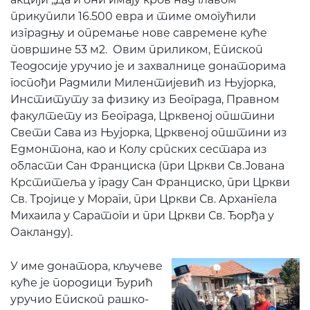
прикупили 16.500 евра и тиме омогућили
изградњу и опремање нове савремене куће
површине 53 м2. Овим приликом, Епископ
Теодосије уручио је и захвалнице донаторима
госпођи Радмили Милентијевић из Њујорка,
Институту за физику из Београда, Правном
факултету из Београда, Црквеној општини
Свети Сава из Њујорка, Црквеној општини из
Едмонтона, као и Колу српских сестара из
области Сан Франциска (при Цркви Св.Јована
Крститеља у граду Сан Франциско, при Цркви
Св. Тројице у Мораги, при Цркви Св. Архангела
Михаила у Саратоги и при Цркви Св. Ђорђа у
Оакланду).
У име донатора, кључеве
куће је породици Ђурић
уручио Епископ рашко-