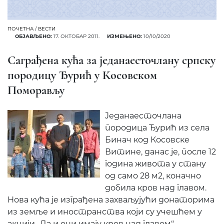
ПОЧЕТНА
/
ВЕСТИ
ОБЈАВЉЕНО:
17. ОКТОБАР 2011.
ИЗМЕЊЕНО:
10/10/2020
Саграђена кућа за једанаесточлану српску
породицу Ђурић у Косовском
Поморављу
Jеданаесточлана
породица Ђурић из села
Бинач код Косовске
Витине, данас је, после 12
година живота у стану
од само 28 м2, коначно
добила кров над главом.
Нова кућа је изграђена захваљујући донаторима
из земље и иностранства који су учешћем у
акцији „Да и они имају кров над главом“