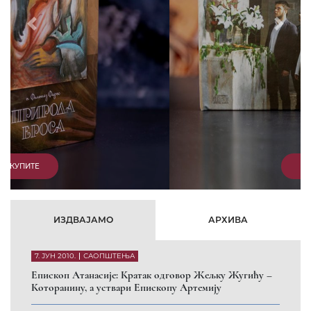
Prethodni
Slede
КУПИТЕ
ИЗДВАЈАМО
АРХИВА
7. ЈУН 2010.
САОПШТЕЊА
Eпископ Атанасије: Кратак одговор Жељку Жугићу –
Которанину, а уствари Епископу Артемију