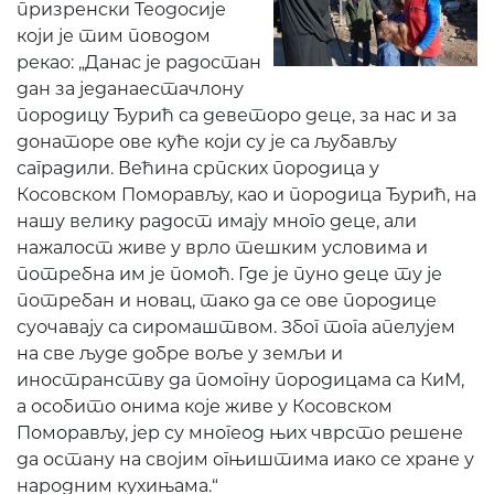
призренски Теодосије
који је тим поводом
рекао: „Данас је радостан
дан за једанаестачлону
породицу Ђурић са деветоро деце, за нас и за
донаторе ове куће који су је са љубављу
саградили. Већина српских породица у
Косовском Поморављу, као и породица Ђурић, на
нашу велику радост имају много деце, али
нажалост живе у врло тешким условима и
потребна им је помоћ. Где је пуно деце ту је
потребан и новац, тако да се ове породице
суочавају са сиромаштвом. Због тога апелујем
на све људе добре воље у земљи и
иностранству да помогну породицама са КиМ,
а особито онима које живе у Косовском
Поморављу, јер су многеод њих чврсто решене
да остану на својим огњиштима иако се хране у
народним кухињама.“