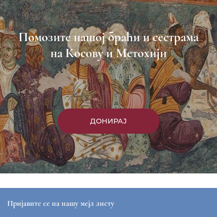
Помозите нашој браћи и сестрама
на Косову и Метохији
ДОНИРАЈ
Пријавите се на нашу мејл листу