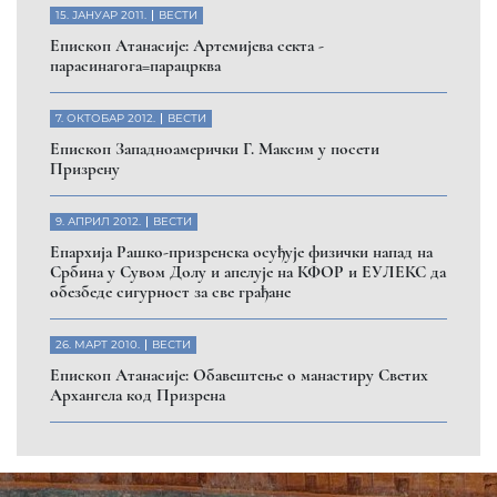
15. ЈАНУАР 2011.
ВЕСТИ
Eпископ Атанасије: Артемијева секта -
парасинагога=парацрква
7. ОКТОБАР 2012.
ВЕСТИ
Eпископ Западноамерички Г. Максим у посети
Призрену
9. АПРИЛ 2012.
ВЕСТИ
Eпархија Рашко-призренска осуђује физички напад на
Србина у Сувом Долу и апелује на КФОР и ЕУЛЕКС да
обезбеде сигурност за све грађане
26. МАРТ 2010.
ВЕСТИ
Eпископ Атанасије: Обавештење о манастиру Светих
Архангела код Призрена