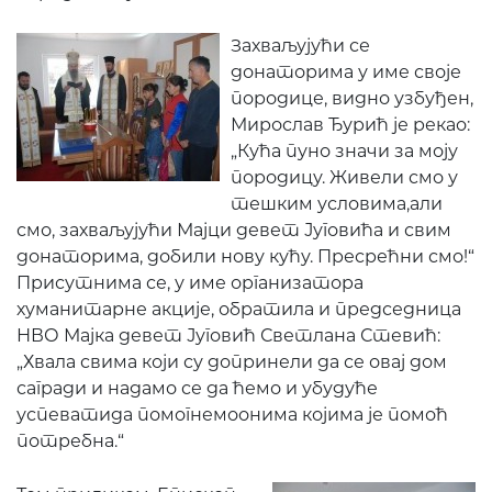
Захваљујући се
донаторима у име своје
породице, видно узбуђен,
Мирослав Ђурић је рекао:
„Кућа пуно значи за моју
породицу. Живели смо у
тешким условима,али
смо, захваљујући Мајци девет Југовића и свим
донаторима, добили нову кућу. Пресрећни смо!“
Присутнима се, у име организатора
хуманитарне акције, обратила и председница
НВО Мајка девет Југовић Светлана Стевић:
„Хвала свима који су допринели да се овај дом
сагради и надамо се да ћемо и убудуће
успеватида помогнемоонима којима је помоћ
потребна.“