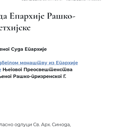
а Епархије Рашко-
етхијске
ног Суда Епархије
дбеглом монаштву из Епархије
е
Његовог Преосвештенства
еног Рашко-призренског Г.
асно одлуци Св. Арх. Синода,