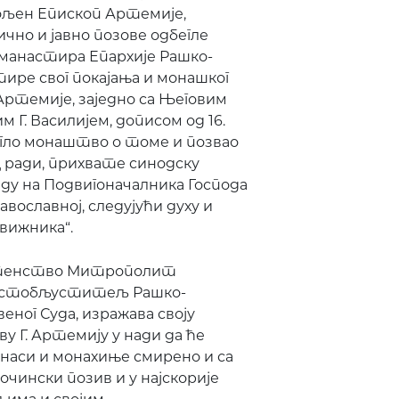
 умољен Епископ Артемије,
чно и јавно позове одбегле
манастира Епархије Рашко-
ире свог покајања и монашког
Артемије, заједно са Његовим
. Василијем, дописом од 16.
бегло монаштво о томе и позвао
Ц ради, прихвате синодску
аду на Подвигоначалника Господа
вославној, следујући духу и
вижника“.
штенство Митрополит
Мјестобљуститељ Рашко-
еног Суда, изражава своју
Г. Артемију у нади да ће
наси и монахиње смирено и са
чински позив и у најскорије