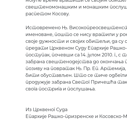
могуће време вратити се својим обите
свештеномонашким и монашким послуша
распетом Косову.
Истовремено Њ. Високопреосвештенств
именоване, пошто се нису вратили у ро
своје дужности и својих обитељи, да су
предати Црквеном Суду Епархије Рашко-
поступак, почевши са 14. јулом 2010. г., 
забрана свештенодејства до окончања п
позиву на повратак Њ. Пр. Еп. Артемија
бити обустављен. Што се тиче одбеглих
продужује забрана Светог Причешћа та
свога пострига и послушања.
Из Црквеног Суда
Епархије Рашко-призренске и Косовско-