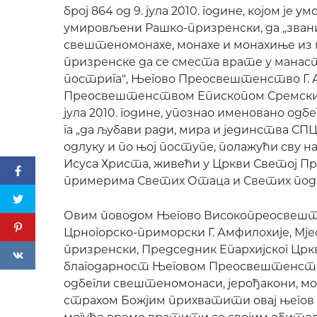
број 864 од 9. јула 2010. године, којом је
умировљени Рашко-призренски, да „звани
свештеномонахе, монахе и монахиње из 
призренске да се сместа врате у манаст
пострига“, Његово Преосвештенство Г. 
Преосвештенством Епископом Сремским Г
јула 2010. године, упознао именовано од
га „да љубави ради, мира и јединства СП
одлуку и по њој поступе, полажући сву н
Исуса Христа, живећи у Цркви Светој Пра
примерима Светих Отаца и Светих под
Овим поводом Његово Високопреосве
Црногорско-приморски Г. Амфилохије, 
призренски, Председник Епархијског Цркв
благодарност Његовом Преосвештенству 
одбегли свештеномонаси, јерођакони, мо
страхом Божјим прихватити овај његов о