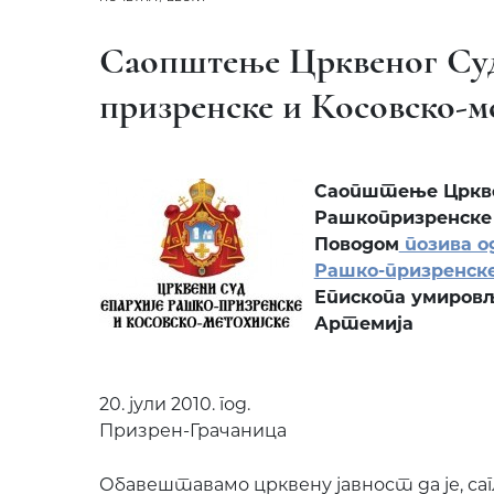
Саопштење Црквеног Суд
призренске и Косовско-м
Саопштење Цркве
Рашкопризренске
Поводом
позива о
Рашко-призренск
Епископа умировљ
Артемија
20. јули 2010. год.
Призрен-Грачаница
Обавештавамо црквену јавност да је, сагл