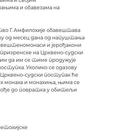
љима и својим
њима и обавезама на
о Г. Амфилохије обавештава
ку од месец дана од напуштања
 свештеномонаси и јерођакони
призренске на Црквено-судски
с тим да им се тиме продужује
оступка. Уколико се одазову
, Црквено-судски поступак ће
 монаха и монахиња, њима се
кође до повратка у обитељи
Метохијске