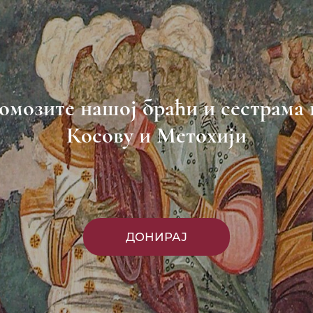
омозите нашој браћи и сестрама 
Косову и Метохији
ДОНИРАЈ