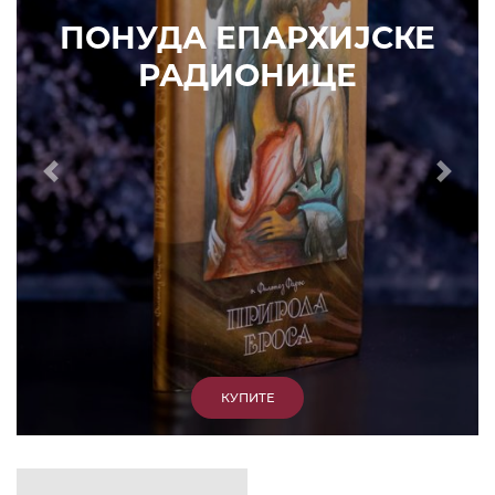
ИЗДВАЈАМО
АРХИВА
КУПИТЕ
7. ЈУН 2010.
САОПШТЕЊА
Eпископ Атанасије: Кратак одговор Жељку
Жугићу – Которанину, а уствари Епископу
Артемију
15. ЈАНУАР 2011.
ВЕСТИ
Eпископ Атанасије: Артемијева секта -
парасинагога=парацрква
7. ОКТОБАР 2012.
ВЕСТИ
Eпископ Западноамерички Г. Максим у посети
Призрену
9. АПРИЛ 2012.
ВЕСТИ
Eпархија Рашко-призренска осуђује физички
напад на Србина у Сувом Долу и апелује на