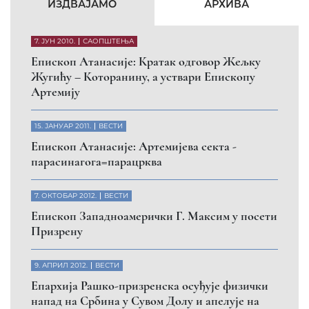
КФОР и ЕУЛЕКС да обезбеде сигурност за све
грађане
26. МАРТ 2010.
ВЕСТИ
Eпископ Атанасије: Обавештење о манастиру
Светих Архангела код Призрена