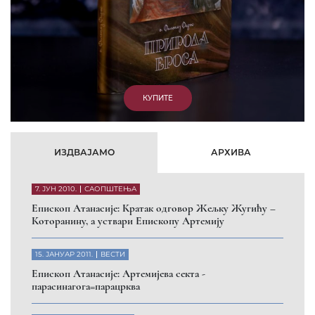
ИЗДВАЈАМО
АРХИВА
7. ЈУН 2010.
САОПШТЕЊА
Eпископ Атанасије: Кратак одговор Жељку Жугићу –
Которанину, а уствари Епископу Артемију
15. ЈАНУАР 2011.
ВЕСТИ
Eпископ Атанасије: Артемијева секта -
парасинагога=парацрква