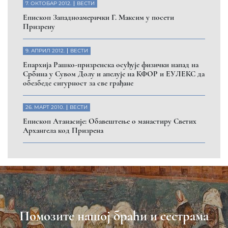
7. ОКТОБАР 2012.
ВЕСТИ
Eпископ Западноамерички Г. Максим у посети
Призрену
9. АПРИЛ 2012.
ВЕСТИ
Eпархија Рашко-призренска осуђује физички напад на
Србина у Сувом Долу и апелује на КФОР и ЕУЛЕКС да
обезбеде сигурност за све грађане
26. МАРТ 2010.
ВЕСТИ
Eпископ Атанасије: Обавештење о манастиру Светих
Архангела код Призрена
Помозите нашој браћи и сестрама