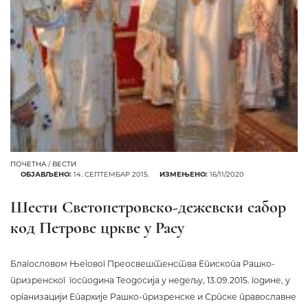
ПОЧЕТНА
/
ВЕСТИ
ОБЈАВЉЕНО:
14. СЕПТЕМБАР 2015.
ИЗМЕЊЕНО:
16/11/2020
Шести Светопетровско-дежевски сабор
код Петрове цркве у Расу
Благословом Његовог Преосвештенства Епископа Рашко-
призренског господина Теодосија у недељу, 13.09.2015. године, у
организацији Епархије Рашко-призренске и Српске православне