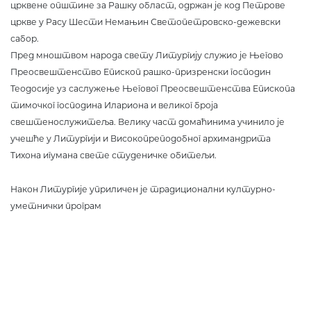
црквене општине за Рашку област, одржан је код Петрове
цркве у Расу Шести Немањин Светопетровско-дежевски
сабор.
Пред мноштвом народа свету Литургију служио је Његово
Преосвештенство Епископ рашко-призренски господин
Теодосије уз саслужење Његовог Преосвештенства Епископа
тимочког господина Илариона и великог броја
свештенослужитеља. Велику част домаћинима учинило је
учешће у Литургији и Високопреподобног архимандрита
Тихона игумана свете студеничке обитељи.
Након Литургије уприличен је традиционални културно-
уметнички програм