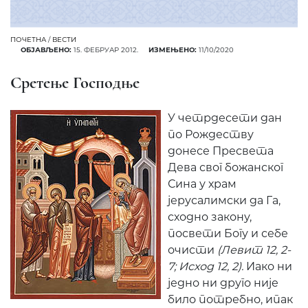
ПОЧЕТНА
/
ВЕСТИ
ОБЈАВЉЕНО:
15. ФЕБРУАР 2012.
ИЗМЕЊЕНО:
11/10/2020
Сретење Господње
У четрдесети дан
по Рождеству
донесе Пресвета
Дева свог божанског
Сина у храм
јерусалимски да Га,
сходно закону,
посвети Богу и себе
очисти
(Левит 12, 2-
7; Исход 12, 2).
Иако ни
једно ни друго није
било потребно, ипак