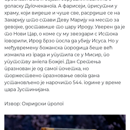
доласку Дугочеканога. А фарисеји, присутни у
храму, који видеше и чуше све, расрдише се на
Захарију што стави Деву Марију на место за
девојке, доставише то цару Ироду. Уверен да је
то Нови Цар, о коме су му звездари с Истока
говорили, Ирод брзо посла да убију Исуса. Но у
међувремену божанска породица беше већ
измакла из града и упутила се у Мисир, по
упутству ангела Божјег. Дан Сретења
празнован је од самог почетка, но
торжествено празновање овога дана
установљено је нарочито 544. године у време
цара Јустинијана.
Извор: Охридски пролог
ПОНУ