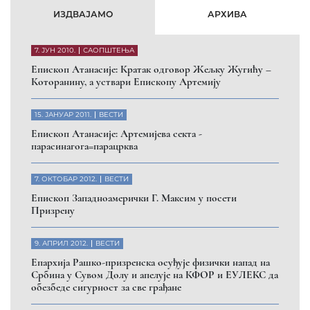
ИЗДВАЈАМО
АРХИВА
7. ЈУН 2010.
САОПШТЕЊА
Eпископ Атанасије: Кратак одговор Жељку Жугићу –
Которанину, а уствари Епископу Артемију
15. ЈАНУАР 2011.
ВЕСТИ
Eпископ Атанасије: Артемијева секта -
парасинагога=парацрква
7. ОКТОБАР 2012.
ВЕСТИ
Eпископ Западноамерички Г. Максим у посети
Призрену
9. АПРИЛ 2012.
ВЕСТИ
Eпархија Рашко-призренска осуђује физички напад на
Србина у Сувом Долу и апелује на КФОР и ЕУЛЕКС да
обезбеде сигурност за све грађане