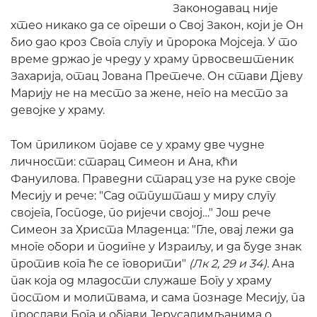
Законодавац није
хтео никако да се огреши о Свој Закон, који је Он
био дао кроз Свога слугу и пророка Мојсеја. У то
време држао је чреду у храму првосвештеник
Захарија, отац Јована Претече. Он стави Дјеву
Марију не на место за жене, него на место за
девојке у храму.
Том приликом појаве се у храму две чудне
личности: старац Симеон и Ана, кћи
Фануилова. Праведни старац узе на руке своје
Месију и рече: "Сад отпушташ у миру слугу
својега, Господе, по ријечи својој…" Још рече
Симеон за Христа Младенца: "Гле, овај лежи да
многе обори и подигне у Израиљу, и да буде знак
против кога ће се говорити"
(Лк 2, 29 и 34).
Ана
пак која од младости служаше Богу у храму
постом и молитвама, и сама познаде Месију, па
прослави Бога и објави Јерусалимљанима о