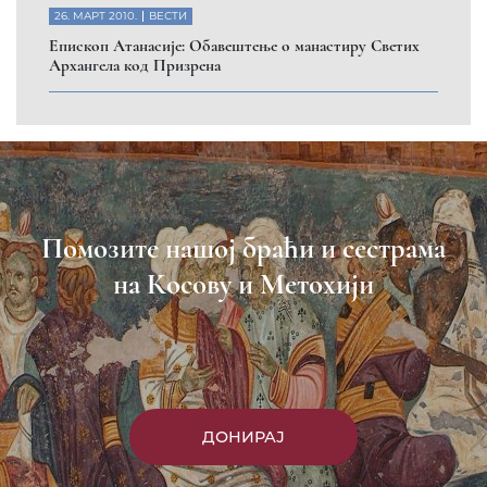
26. МАРТ 2010.
ВЕСТИ
Eпископ Атанасије: Обавештење о манастиру Светих
Архангела код Призрена
Помозите нашој браћи и сестрама
на Косову и Метохији
ДОНИРАЈ