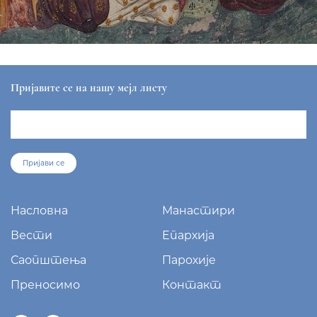
Пријавите се на нашу мејл листу
Пријави се
Насловна
Манастири
Вести
Епархија
Саопштења
Парохије
Преносимо
Контакт