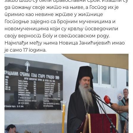
зато што су били православни Срби. Изашли су
да пожању своје жито на њиве, а Господ их је
примио као невине жртве у житнице
Господње заједно са бројним мученицима и
новомученицима који су крвљу посведочили
своју верност Богу и светосавском роду.
Најмлађи међу њима Новица Јанићијевић имао
је само 17 година.