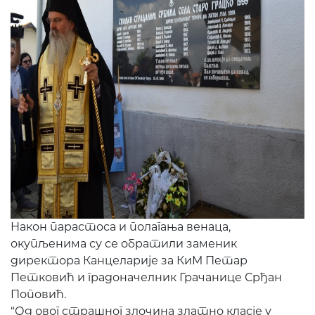
Након парастоса и полагања венаца,
окупљенима су се обратили заменик
директора Канцеларије за КиМ Петар
Петковић и градоначелник Грачанице Срђан
Поповић.
“Од овог страшног злочина златно класје у