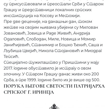
су присуствовали и преостали Срби у Старом
Грацку и представници локалних српских
институција на Косову и Метохији.
Пре две деценије, на данашњи дан, током
жетве на својим њивама убијени су Милован
Јовановић, Јовица и Раде Живић, Андрија
Одаловић, Слободан, Миле, Новица и Момир
Јанићијевић, Станимир и Бошко Ђекић, Саша и
Љубиша Цвејић, Никола Стојановић и Миодраг
Тепсић.
Специјално тужилаштво у Приштини у мају
2017. године обуставило је истрагу о овом
злочину. У Старом Грацку данас живи око 200
Срба, а пре 1999. године било их је више од 500.
ПОРУКА ЊЕГОВЕ СВЕТОСТИ ПАТРИЈАРХА
СРПСКОГ Г. ИРИНЕЈА