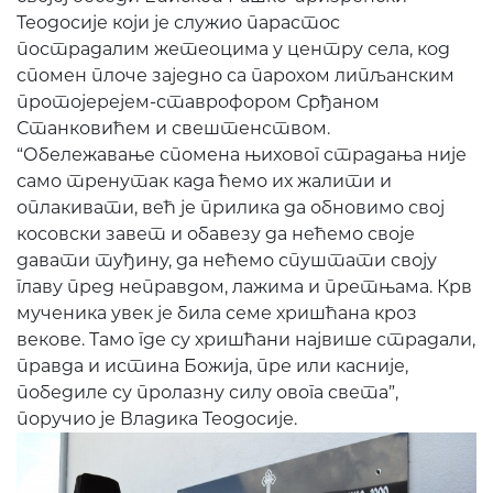
Теодосије који је служио парастос
пострадалим жетеоцима у центру села, код
спомен плоче заједно са парохом липљанским
протојерејем-ставрофором Срђаном
Станковићем и свештенством.
“Обележавање спомена њиховог страдања није
само тренутак када ћемо их жалити и
оплакивати, већ је прилика да обновимо свој
косовски завет и обавезу да нећемо своје
давати туђину, да нећемо спуштати своју
главу пред неправдом, лажима и претњама. Крв
мученика увек је била семе хришћана кроз
векове. Тамо где су хришћани највише страдали,
правда и истина Божија, пре или касније,
победиле су пролазну силу овога света”,
поручио је Владика Теодосије.