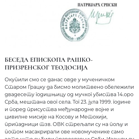
БЕСЕДА ЕПИСКОПА РАШКО-
ПРИЗРЕНСКОГ ТЕОДОСИЈА
Окупили смо се данас овде у мученичком
Старом Грацку да бисмо молитвено обележили
двадесету годишњицу од мучког убиства 14.оро
Срба, мештана овог села. Тог 23. јула 1999. године
и поред присуства међународне војне и
цивилне мисије на Косову и Метохији,
припадници тзв. ОВК стрељали су на пољу и
потом масакрирали ове новомученике само