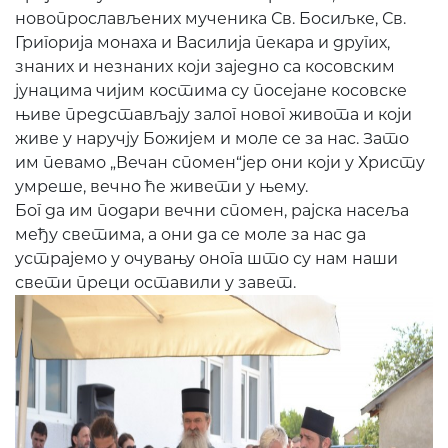
новопрослављених мученика Св. Босиљке, Св.
Григорија монаха и Василија пекара и других,
знаних и незнаних који заједно са косовским
јунацима чијим костима су посејане косовске
њиве представљају залог новог живота и који
живе у наручју Божијем и моле се за нас. Зато
им певамо „Вечан спомен“јер они који у Христу
умреше, вечно ће живети у њему.
Бог да им подари вечни спомен, рајска насеља
међу светима, а они да се моле за нас да
устрајемо у очувању онога што су нам наши
свети преци оставили у завет.