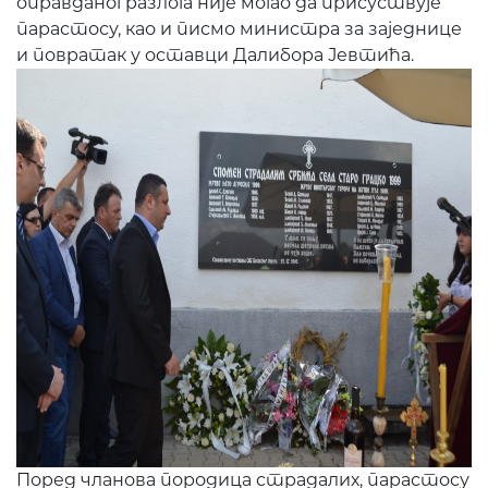
оправданог разлога није могао да присуствује
парастосу, као и писмо министра за заједнице
и повратак у оставци Далибора Јевтића.
Поред чланова породица страдалих, парастосу