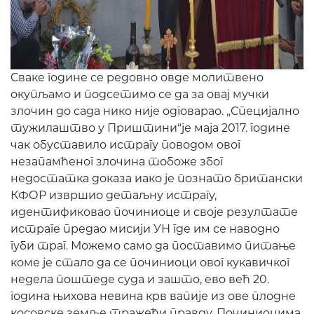
Сваке године се редовно овде молитвено
окупљамо и подсетимо се да за овај мучки
злочин до сада нико није одговарао. „Специјално
тужилаштво у Приштини“је маја 2017. године
чак обуставило истрагу поводом овог
незапамћеног злочина тобоже због
недостатка доказа иако је познато британски
КФОР извршио детаљну истрагу,
идентификовао починиоце и своје резултате
истраге предао мисији УН где им се наводно
губи траг. Можемо само да поставимо питање
коме је стало да се починиоци овог кукавичког
недела поштеде суда и зашто, ево већ 20.
година њихова невина крв вапије из ове плодне
косовске земље тражећи правду. Починиоцима