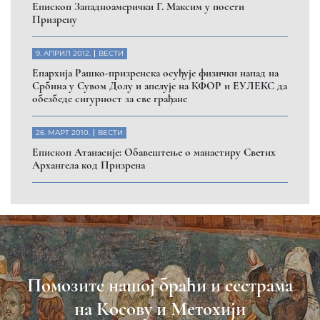
Eпископ Западноамерички Г. Максим у посети
Призрену
9. АПРИЛ 2012.
ВЕСТИ
Eпархија Рашко-призренска осуђује физички напад на
Србина у Сувом Долу и апелује на КФОР и ЕУЛЕКС да
обезбеде сигурност за све грађане
26. МАРТ 2010.
ВЕСТИ
Eпископ Атанасије: Обавештење о манастиру Светих
Архангела код Призрена
Помозите нашој браћи и сестрама
на Косову и Метохији