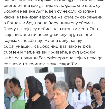
овог злочина као да није било довољно што су
побили невине људе, већ су неколико година
касније минирали гробље на коме су сахрањени,
а потом и брутално порушили ову спомен
плочу на којој су исписана њихова имена. Ово
није ни први ни последњи случај да се они
којима савест није мирна покушавају
обрачунати и са покојницима иако њихов
спомен и даље живи и живеће, а суд Божији
неће оставити без одговора оне који мисле да
се злочин злочином може сакрити.