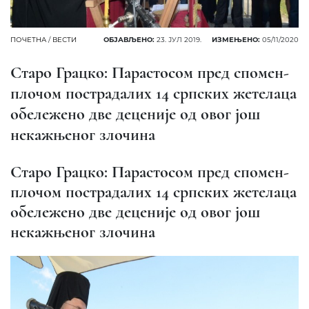
ПОЧЕТНА
/
ВЕСТИ
ОБЈАВЉЕНО:
23. ЈУЛ 2019.
ИЗМЕЊЕНО:
05/11/2020
Старо Грацко: Парастосом пред спомен-
плочом пострадалих 14 српских жетелаца
обележено две деценије од овог још
некажњеног злочина
Старо Грацко: Парастосом пред спомен-
плочом пострадалих 14 српских жетелаца
обележено две деценије од овог још
некажњеног злочина