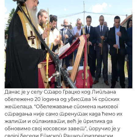
Данас је у селу Старо Грацко код Липљана
обележено 20 година од убиства 14 српских
жетелаца. “Обележавање спомена њиховог
страдања није само тренутак када ћемо их
жалити и оплакивати, већ је прилика да
обновимо свој косовски завет”, поручио је у
својој беседи Епископ Рашко-призренски