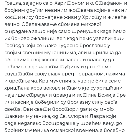
Грацка, заједно са о. Харитоном и о. Стефаном и
бројним другим невиним жртвама којима чак ни
кости нису пронађене живи у Христу и живеће
вечно. Обележавање спомена њиховог
страдања зато није само тренутак када ћемо
их поново ожалити, већ када ћемо узвеличати
Господа који се тако чудесно прославио у
својим светим мученицима, али и прилика да
обновимо свој косовски завет и обавезу да
нећемо своје давати туђину и да нећемо
спуштати своју главу пред неправдом, лажима
и претњама. Крв мученичка увек је била семе
хришћана кроз векове и тамо где су хришћани
највише страдали правда и истина Божија пре
или касније победили су пролазну силу овога
света. Ови свети простори дали су много
таквим мученика, од Св. Флора и Лавра који
овде недалеко пострадаше у трећем веку, до
бројних мученика османског времена, а посебно