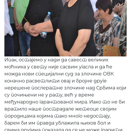
Ипак, остајемо у нади да савест великих
моћника у свету није сасвим угасла и да ће
можда нови специјални суд за злочине ОВК
коначно расветлити овај и бројне друге
нерешене послератне злочине над Србима који
су почињени не у рату, већ у време
међународно гарантованог мира. Иако то не би
вратило наше пострадале жетеоце својим
породицама којима тако много недостају,
барем би им правда ублажила њихов бол и
свима другима показала да се не може градити