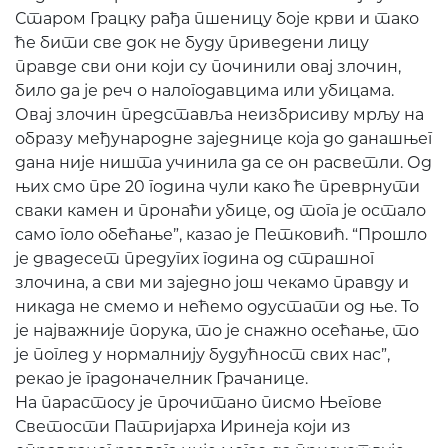
Старом Грацку рађа пшеницу боје крви и тако
ће бити све док не буду приведени лицу
правде сви они који су починили овај злочин,
било да је реч о налогодавцима или убицама.
Овај злочин представља неизбрисиву мрљу на
образу међународне заједнице која до данашњег
дана није ништа учинила да се он расветли. Од
њих смо пре 20 година чули како ће преврнути
сваки камен и пронаћи убице, од тога је остало
само голо обећање”, казао је Петковић. “Прошло
је двадесет предугих година од страшног
злочина, а сви ми заједно још чекамо правду и
никада не смемо и нећемо одустати од ње. То
је најважније порука, то је снажно осећање, то
је поглед у нормалнију будућност свих нас”,
рекао је градоначелник Грачанице.
На парастосу је прочитано писмо Његове
Светости Патријарха Иринеја који из