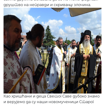
друштво на неправди и скривању злочина.
Као хришћани и деца Светог Саве дубоко знамо
и верујемо да су наши новомученици Старог