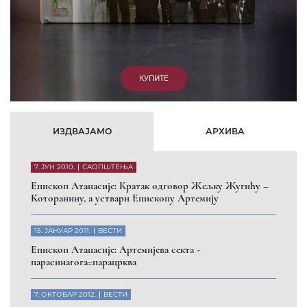
КУПИТЕ
ИЗДВАЈАМО
АРХИВА
7. ЈУН 2010.
САОПШТЕЊА
Eпископ Атанасије: Кратак одговор Жељку Жугићу –
Которанину, а уствари Епископу Артемију
15. ЈАНУАР 2011.
ВЕСТИ
Eпископ Атанасије: Артемијева секта -
парасинагога=парацрква
7. ОКТОБАР 2012.
ВЕСТИ