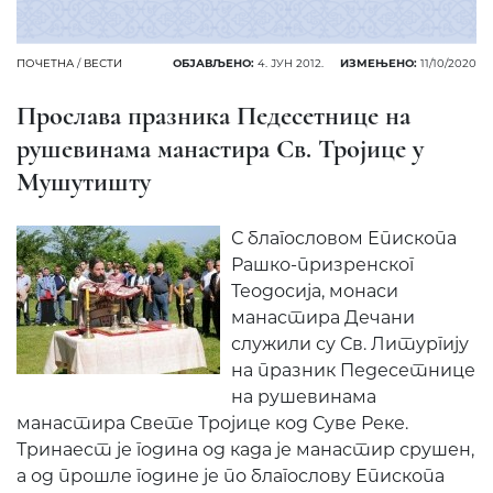
ПОЧЕТНА
/
ВЕСТИ
ОБЈАВЉЕНО:
4. ЈУН 2012.
ИЗМЕЊЕНО:
11/10/2020
Прослава празника Педесетнице на
рушевинама манастира Св. Тројице у
Мушутишту
С благословом Епископа
Рашко-призренског
Теодосија, монаси
манастира Дечани
служили су Св. Литургију
на празник Педесетнице
на рушевинама
манастира Свете Тројице код Суве Реке.
Тринаест је година од када је манастир срушен,
а од прошле године је по благослову Епископа