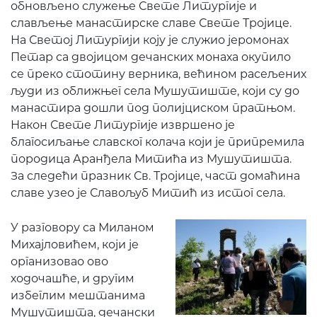
обновљено служење Свете Литургије и
слављење манастирске славе Свете Тројице.
На Свeтој Литургији коју је служио јеромонах
Петар са двојицом дечанских монаха окупило
се преко стотину верника, већином расељених
људи из оближњег села Мушутиште, који су до
манастира дошли под полијциском пратњом.
Након Свете Литургије извршено је
благосиљање славског колача који је припремила
породица Аранђела Митића из Мушутишта.
За следећи празник Св. Тројице, част домаћина
славе узео је Славољуб Митић из истог села.
У разговору са Миланом
Михајловићем, који је
организовао ово
ходочашће, и другим
избеглим мештанима
Мушутишта, дечански