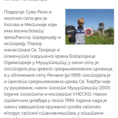
Подручје Суве Реке и
околних села део је
Косова и Метохије који
има веома богату
хришћанску традицију и
историју. Поред
манастира Св. Тројице и
поменутог порушеног храма Богородице
Одигитрије у Мушутишту, у овом селу је
постојало још девет средњовековних црквица,
а у оближњем селу Речани до 1999. постојала је
и прелепа средњовековна црква Св. Ђорђа чије
су рушевине, након посете Мушутишту 2003.
године посетили и експерти УНЕСКО. Након
трагичних догађаја у лето 1999. године када је
након завршетка оружаног сукоба започео
егзодус српског становништва, у општини