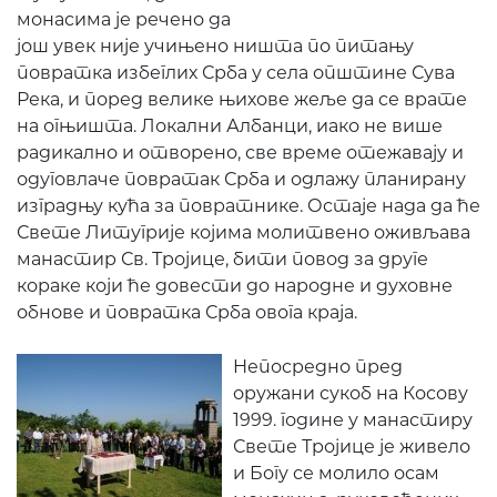
монасима је речено да
још увек није учињено ништа по питању
повратка избеглих Срба у села општине Сува
Река, и поред велике њихове жеље да се врате
на огњишта. Локални Албанци, иако не више
радикално и отворено, све време отежавају и
одуговлаче повратак Срба и одлажу планирану
изградњу кућа за повратнике. Остаје нада да ће
Свете Литугрије којима молитвено оживљава
манастир Св. Тројице, бити повод за друге
кораке који ће довести до народне и духовне
обнове и повратка Срба овога краја.
Непосредно пред
оружани сукоб на Косову
1999. године у манастиру
Свете Тројице је живело
и Богу се молило осам