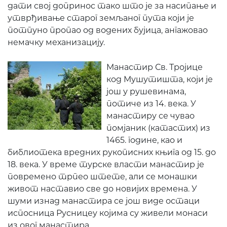
дати свој допринос тако што је за насипање и
утврђивање старог земљаног пута који је
потпуно пропао од водених бујица, ангажовао
немачку механизацију.
Манастир Св. Тројице
код Мушутишта, који је
још у рушевинама,
потиче из 14. века. У
манастиру се чувао
помјаник (катастих) из
1465. године, као и
библиотека вредних рукописних књига од 15. до
18. века. У време турске власти манастир је
повремено трпео штете, али се монашки
живот наставио све до новијих времена. У
шуми изнад манастира се још виде остаци
испосница Русницеу којима су живели монаси
из овог манастира.