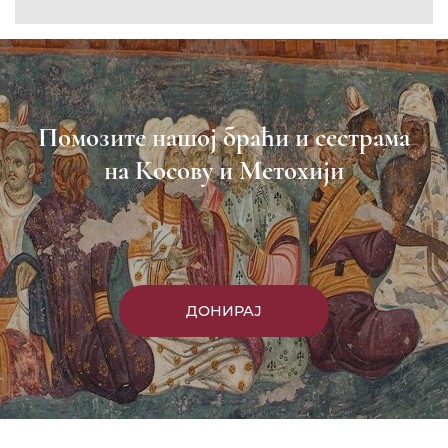
Помозите нашој браћи и сестрама
на Косову и Метохији
ДОНИРАЈ