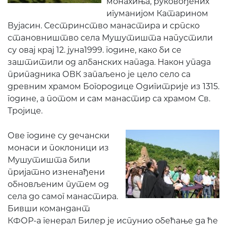
монахиња, руковођених
игуманијом Катарином
Вујасин. Сестринство манастира и српско
становништво села Мушутишта напустили
су овај крај 12. јуна1999. године, како би се
заштитили од албанских напада. Након упада
припадника ОВК запаљено је цело село са
древним храмом Богородице Одигитрије из 1315.
године, а потом и сам манастир са храмом Св.
Тројице.
Ове године су дечански
монаси и поклоници из
Мушутишта били
пријатно изненађени
обновљеним путем од
села до самог манастира.
Бивши командант
КФОР-а генерал Билер је испунио обећање да ће