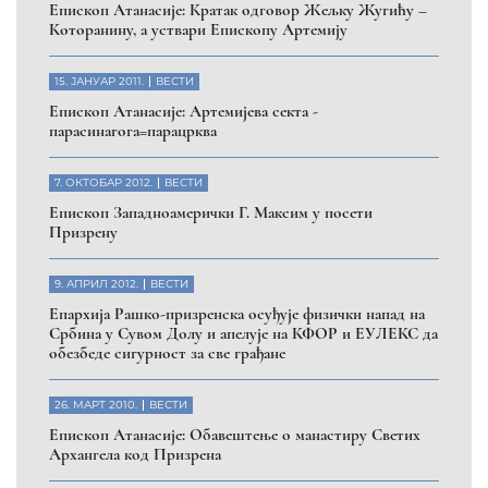
Eпископ Атанасије: Кратак одговор Жељку Жугићу –
Которанину, а уствари Епископу Артемију
15. ЈАНУАР 2011.
ВЕСТИ
Eпископ Атанасије: Артемијева секта -
парасинагога=парацрква
7. ОКТОБАР 2012.
ВЕСТИ
Eпископ Западноамерички Г. Максим у посети
Призрену
9. АПРИЛ 2012.
ВЕСТИ
Eпархија Рашко-призренска осуђује физички напад на
Србина у Сувом Долу и апелује на КФОР и ЕУЛЕКС да
обезбеде сигурност за све грађане
26. МАРТ 2010.
ВЕСТИ
Eпископ Атанасије: Обавештење о манастиру Светих
Архангела код Призрена