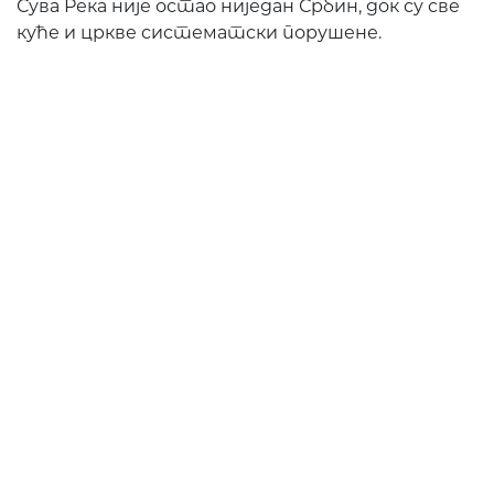
Сува Река није остао ниједан Србин, док су све
куће и цркве систематски порушене.