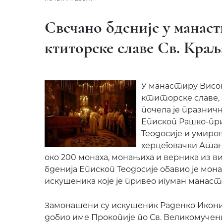
Свечано бденије у манас
ктиторске славе Св. Кра
У манастиру Висо
ктиторске славе, 
почела је празнич
Епископ Рашко-пр
Теодосије и умиро
херцеговачки Атан
око 200 монаха, монањиха и верника из ви
бденија Епископ Теодосије обавио је мо
искушеника које је привео игуман манас
Замонашени су искушеник Раденко Иконић
добио име Прокопије по Св. Великомучен