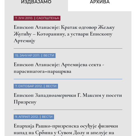
КФОР и ЕУЛЕКС да обезбеде сигурност за све
грађане
26. МАРТ 2010.
ВЕСТИ
Eпископ Атанасије: Обавештење о манастиру
Светих Архангела код Призрена