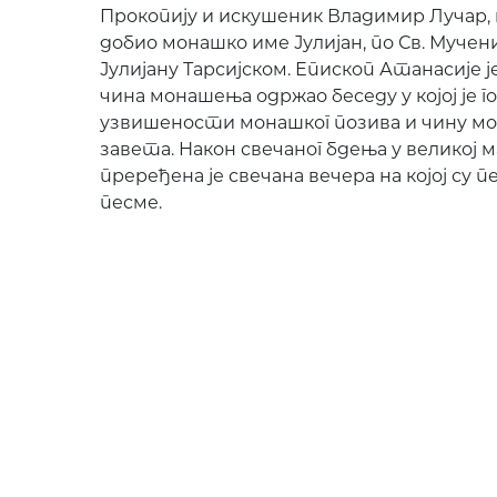
Прокопију и искушеник Владимир Лучар, к
добио монашко име Јулијан, по Св. Мучен
Јулијану Тарсијском. Епископ Атанасије је
чина монашења одржао беседу у којој је г
узвишености монашког позива и чину м
завета. Након свечаног бдења у великој
преређена је свечана вечера на којој су 
песме.