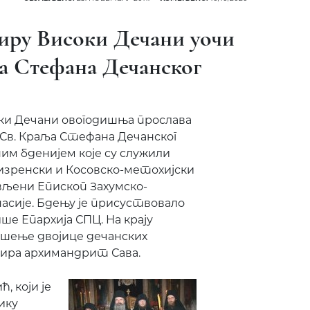
тиру Високи Дечани уочи
ља Стефана Дечанског
ки Дечани овогодишња прослава
Св. Краља Стефана Дечанског
ним бденијем које су служили
изренски и Косовско-метохијски
вљени Епископ Захумско-
асије. Бдењу је присуствовало
ше Епархија СПЦ. На крају
нашење двојице дечанских
тира архимандрит Сава.
, који је
ику