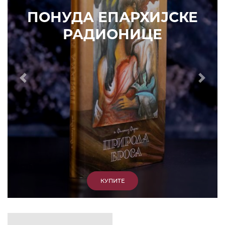
ИЗДВАЈАМО
АРХИВА
КУПИТЕ
7. ЈУН 2010.
САОПШТЕЊА
Eпископ Атанасије: Кратак одговор Жељку
Жугићу – Которанину, а уствари Епископу
Артемију
15. ЈАНУАР 2011.
ВЕСТИ
Eпископ Атанасије: Артемијева секта -
парасинагога=парацрква
7. ОКТОБАР 2012.
ВЕСТИ
Eпископ Западноамерички Г. Максим у посети
Призрену
9. АПРИЛ 2012.
ВЕСТИ
Eпархија Рашко-призренска осуђује физички
напад на Србина у Сувом Долу и апелује на