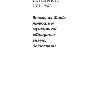
24. Новембар
2011 – 8:45
Знамо, из твога
живота и
мученичког
страдања
знамо,
богославни