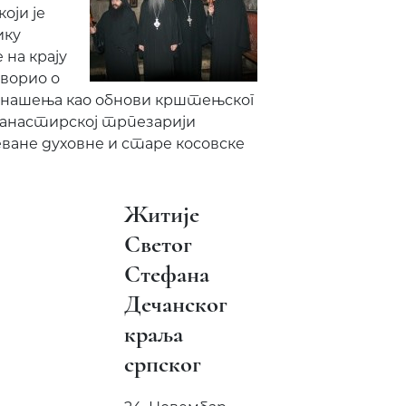
оји је
ику
 на крају
оворио о
онашења као обнови крштењског
 манастирској трпезарији
певане духовне и старе косовске
Житије
Светог
Стефана
Дечанског
краља
српског