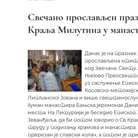
Свечано прослављен праз
Краља Милутина у манас
Данас је на празни
прослављена ктито
код Звечана. Свету 
Његово Преосвеште
уз саслужење Еписк
Косовско-метохијско
Липљанског Јована и више свештенослуж
ггуман манастира Бањска јеромонах Дан
места. На Литургији је беседио Епископ
Јеванђеља, да би потом говорио о Св К
труду у подизању храмова и манастира.
пререзан је славски колач, а потом је п