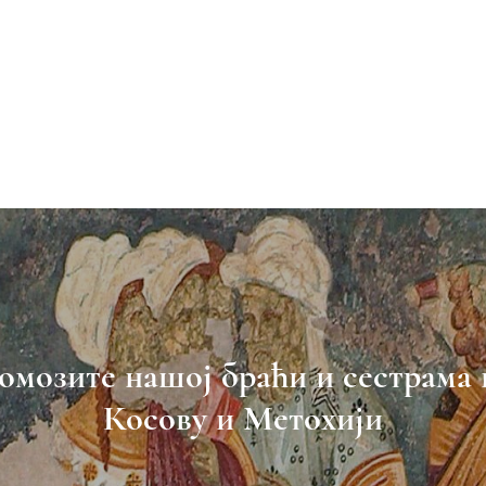
омозите нашој браћи и сестрама 
Косову и Метохији