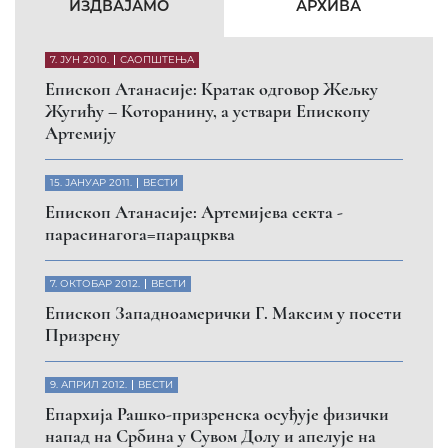
КФОР и ЕУЛЕКС да обезбеде сигурност за све
грађане
26. МАРТ 2010.
ВЕСТИ
Eпископ Атанасије: Обавештење о манастиру
Светих Архангела код Призрена