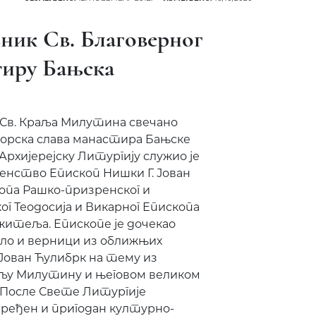
ник Св. Благоверног
тиру Бањска
к Св. Краља Милутина свечано
рска слава манастира Бањске
Архијерејску Литургију служио је
нство Епископ Нишки Г. Јован
опа Рашко-призренског и
г Теодосија и Викарног Епископа
итеља. Епископе је дочекао
ило и верници из оближњих
 Јован Ћулибрк на тему из
раљу Милутину и његовом великом
 После Свете Литургије
риређен и пригодан културно-