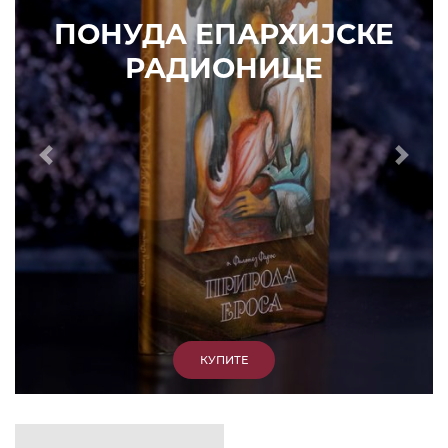
ИЗДВАЈАМО
АРХИВА
КУПИТЕ
7. ЈУН 2010.
САОПШТЕЊА
Eпископ Атанасије: Кратак одговор Жељку
Жугићу – Которанину, а уствари Епископу
Артемију
15. ЈАНУАР 2011.
ВЕСТИ
Eпископ Атанасије: Артемијева секта -
парасинагога=парацрква
7. ОКТОБАР 2012.
ВЕСТИ
Eпископ Западноамерички Г. Максим у посети
Призрену
9. АПРИЛ 2012.
ВЕСТИ
Eпархија Рашко-призренска осуђује физички
напад на Србина у Сувом Долу и апелује на