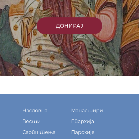
ДОНИРАЈ
Насловна
Манастири
Вести
Епархија
Саопштења
Парохије