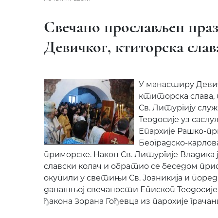
Свечано прослављен праз
Девичког, ктиторска слав
У манастиру Девич
ктиторска слава, п
Св. Литургију слу
Теодосије уз сас
Епархије Рашко-пр
Београдско-карлов
приморске. Након Св. Литургије Владика 
славски колач и обратио се беседом при
окупили у светињи Св. Јоаникија и поре
данашњој свечаности Епископ Теодосије
ђакона Зорана Гођевца из парохије грачан