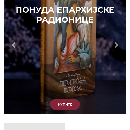
ИЗДВАЈАМО
АРХИВА
КУПИТЕ
7. ЈУН 2010.
САОПШТЕЊА
Eпископ Атанасије: Кратак одговор Жељку
Жугићу – Которанину, а уствари Епископу
Артемију
15. ЈАНУАР 2011.
ВЕСТИ
Eпископ Атанасије: Артемијева секта -
парасинагога=парацрква
7. ОКТОБАР 2012.
ВЕСТИ
Eпископ Западноамерички Г. Максим у посети
Призрену
9. АПРИЛ 2012.
ВЕСТИ
Eпархија Рашко-призренска осуђује физички
напад на Србина у Сувом Долу и апелује на