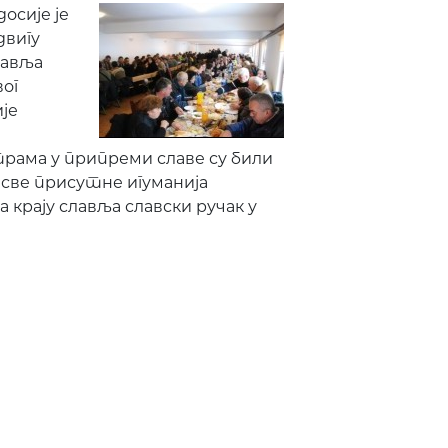
осије је
двигу
тавља
ог
је
трама у припреми славе су били
 све присутне игуманија
 крају славља славски ручак у