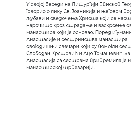
У својој беседи на Литургији Епископ Теод
говорио о лику Св. Јоаникија и његовом по
љубави и сведочења Христа који се нас
нарочито кроз страдање и васкрсење ов
манастира који је основао. Поред игумани
Анастасије и сестринства манастира
овогодишњи свечари који су помогли сес
Слободан Крстовић и Ацо Томашевић. За
Анастасија са сестрама припремила је на
манастирској трпезарији.