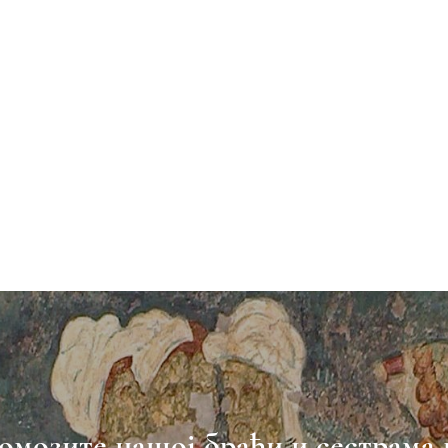
омозите нашој браћи и сестрама 