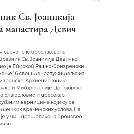
ник Св. Јоаникија
а манастира Девич
 свечано је прослављена
разник Св. Јоаникија Девичког.
жио је Епископ Рашко-призренски
лужење 16 свештенослужитеља из
изренске, Архиепископије
ачке и Митрополије Црногорско-
је благословио и пресекао
сутним верницима који су се
д тешких временских услова. На
 је у чин протођакона произвео
ичке.