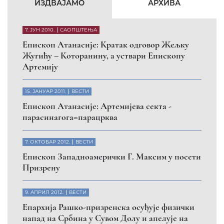
КФОР и ЕУЛЕКС да обезбеде сигурност за све
грађане
26. МАРТ 2010.
ВЕСТИ
Eпископ Атанасије: Обавештење о манастиру
Светих Архангела код Призрена