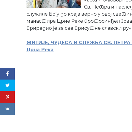
Св. Петра и наслед
служиле Богу до краја верно у овој свети
манастира Црне Реке протосинђел Јован
приредио је за све присутне славски руч
ЖИТИЈЕ, ЧУДЕСА И СЛУЖБА СВ. ПЕТРА
Црна Река