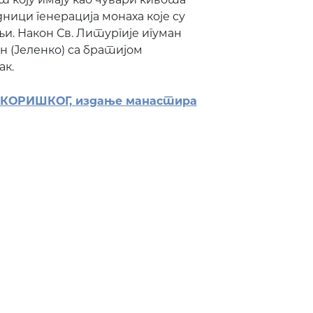
ници генерација монаха које су
њи. Након Св. Литургије игуман
 (Јеленко) са братијом
ак.
 КОРИШКОГ, издање манастира