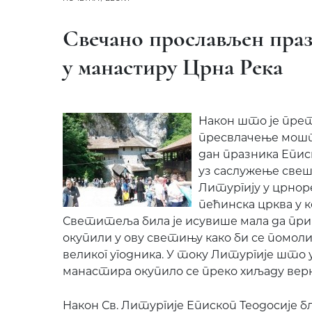
Свечано прослављен пра
у манастиру Црна Река
Након што је пре
пресвлачење мошти
дан празника Епис
уз саслужење свеш
Литургију у црнор
пећинска црква у 
Светитеља била је исувише мала да прим
окупили у ову светињу како би се помоли
великог угодника. У току Литургије што
манастира окупило се преко хиљаду верни
Након Св. Литургије Епископ Теодосије б