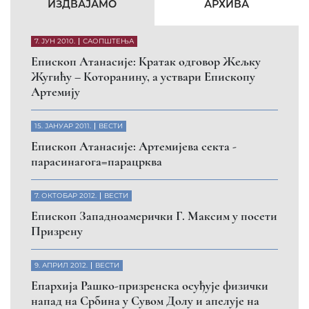
КФОР и ЕУЛЕКС да обезбеде сигурност за све
грађане
26. МАРТ 2010.
ВЕСТИ
Eпископ Атанасије: Обавештење о манастиру
Светих Архангела код Призрена