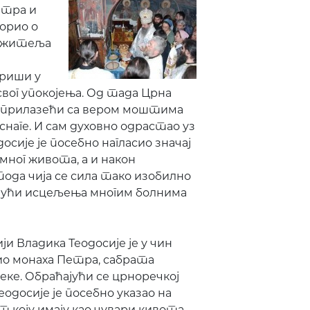
етра и
ворио о
ножитеља
ориши у
свог упокојења. Од тада Црна
и прилазећи са вером моштима
аге. И сам духовно одрастао уз
сије је посебно нагласио значај
емног живота, а и након
пода чија се сила тако изобилно
ајући исцељења многим болнима
и Владика Теодосије је у чин
ио монаха Петра, сабрата
ке. Обраћајући се црноречкој
одосије је посебно указао на
т коју имају као чувари кивота