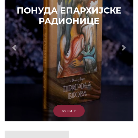
ИЗДВАЈАМО
АРХИВА
КУПИТЕ
7. ЈУН 2010.
САОПШТЕЊА
Eпископ Атанасије: Кратак одговор Жељку
Жугићу – Которанину, а уствари Епископу
Артемију
15. ЈАНУАР 2011.
ВЕСТИ
Eпископ Атанасије: Артемијева секта -
парасинагога=парацрква
7. ОКТОБАР 2012.
ВЕСТИ
Eпископ Западноамерички Г. Максим у посети
Призрену
9. АПРИЛ 2012.
ВЕСТИ
Eпархија Рашко-призренска осуђује физички
напад на Србина у Сувом Долу и апелује на