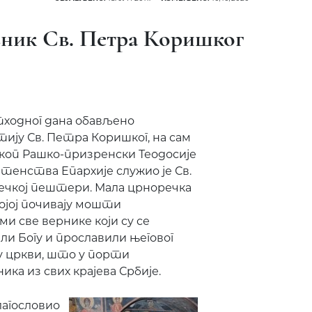
зник Св. Петра Коришког
тходног дана обављено
ју Св. Петра Коришког, на сам
коп Рашко-призренски Теодосије
тенства Епархије служио је Св.
ечкој пештери. Мала црноречка
којој почивају мошти
и све вернике који су се
ли Богу и прославили његовог
 у цркви, што у порти
ка из свих крајева Србије.
лагословио