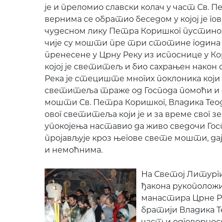
је и преломио славски колач у част Св. П
вернима се обратио беседом у којој је го
чудесном лику Петра Коришког пусти
чије су мошти пре три стотине година
пренесене у Црну Реку из испоснице у К
којој је светитељ и био сахрањен након 
Река је стециште многих поклоника кој
светитеља траже од Господа помоћи и сн
мошти Св. Петра Коришког, Владика Теодо
овог светитеља који је и за време свог з
упокојења наставио да живо сведочи Гос
пројављује кроз његове свете мошти, д
и немоћнима.
На Светој Литургиј
ђакона рукополож
манастира Црне Ре
братији Владика Те
част и одговорнос