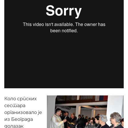
“Треба нам пуно љубави, много стрпљења, много
труда да би овде и опстали и остали. Нека би
дао Господ и свети отац наш Никола, који сад
ове са нама невидљиво присуствује, да се увек
у оволиком броју окупљамо да прослављамо и
њега и васкрслога Христа да не заборавимо и ко
смо и шта смо и одакле смо. Како каже Свети
Симеон Мироточиви народ који заборави своје
порекло, који заборави ко је шта је, који
заборави свој језик, престаје да постоји или
престаје да буде народ”, казао је отац Дарко.
Коло српских
сестара
организовало је
из Београда
долазак