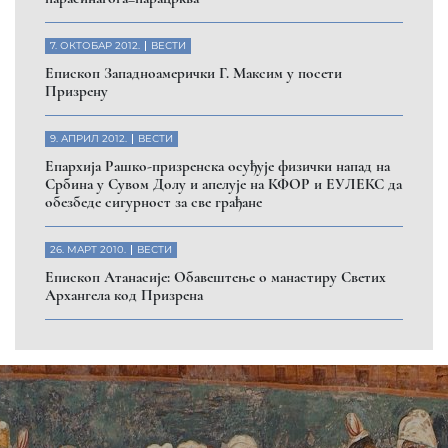
7. ОКТОБАР 2012.
ВЕСТИ
Eпископ Западноамерички Г. Максим у посети
Призрену
9. АПРИЛ 2012.
ВЕСТИ
Eпархија Рашко-призренска осуђује физички напад на
Србина у Сувом Долу и апелује на КФОР и ЕУЛЕКС да
обезбеде сигурност за све грађане
26. МАРТ 2010.
ВЕСТИ
Eпископ Атанасије: Обавештење о манастиру Светих
Архангела код Призрена