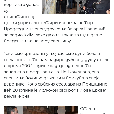
верника а данас
су
приштинској
цркви даривали четири иконе за олтар.
Председница овог удружења Загорка Павловић
за радио КИМ каже да ова црква за њу и даље
представља највећу светињу.
“Сви смо крштени у њој те смо пуни бола и
свега онога што нам задире дубоко у душу после
погрома 2004. године када је од некрста
запаљена и оскрнављена. Но, Богу хвала, ова
светиња почиње да живи и прикупља своје
веренике. Коло српских сестара из Приштине
већ 20 година је у служби свог рода и ове цркве”,
рекла је она.
Стево