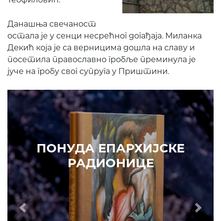
Данашња свечаност
остала је у сенци несрећног догађаја. Миланка
Декић која је са верницима дошла на славу и
посетила православно гробље преминула је
јуче на гробу свог супруга у Приштини.
ПОНУДА ЕПАРХИЈСКЕ
РАДИОНИЦЕ
Prethodni
Slede