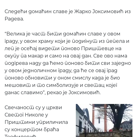
Следећи домаћин славе је Жарко Јоксимовић из
Радева.
“Велика је част бити домаћин славе у овом
граду, у овом храму који је подигнут из пепела и
леп је осећај видети поново Приштевце на
окупу па макар и само на овај дан. Све ово нама
подгрева наду да ћемо поново бити сви заједно
у овом једноличном граду, да ће се овај град
поново обновити у оном смислу када је био
мешовит и то симболизује и светац којег
данас славимо”, рекао је Јоксимовић.
Свечаност су у цркви
Светог Николе у
Приштини уприличила
су концертом браћа
Теофиловић.