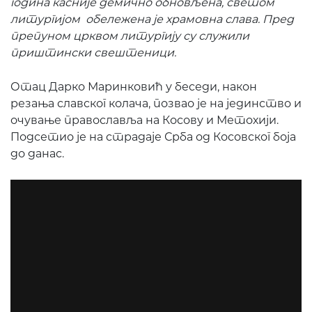
година касније демично обновљена, светом
литургијом обележена је храмовна слава. Пред
препуном црквом литургију су служили
приштински свештеници.
Отац Дарко Маринковић у беседи, након
резања славског колача, позвао је на јединство и
очување православља на Косову и Метохији.
Подсетио је на страдаје Срба од Косовског боја
до данас.