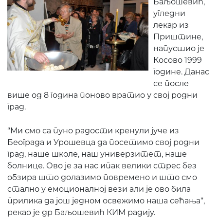
Баљошевић,
угледни
лекар из
Приштине,
напустио је
Косово 1999
године. Данас
се после
више од 8 година поново вратио у свој родни
град.
“Ми смо са пуно радости кренули јуче из
Београда и Урошевца да посетимо свој родни
град, наше школе, наш универзитет, наше
болнице. Ово је за нас ипак велики стрес без
обзира што долазимо повремено и што смо
стално у емоционалној вези али је ово била
прилика да још једном освежимо наша сећања”,
рекао је др Баљошевић КИМ радију.