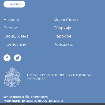
Пријави се
Насловна
Манастири
Вести
Епархија
Саопштења
Парохије
Преносимо
Контакт
ЕПАРХИЈА РАШКО-ПРИЗРЕНСКА И КОСОВСКО-
МЕТОХИЈСКА
sekretar@eparhija-prizren.com
Манастир Грачаница, 38 205 Грачаница