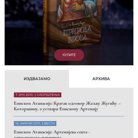
КУПИТЕ
ИЗДВАЈАМО
АРХИВА
7. ЈУН 2010.
САОПШТЕЊА
Eпископ Атанасије: Кратак одговор Жељку Жугићу –
Которанину, а уствари Епископу Артемију
15. ЈАНУАР 2011.
ВЕСТИ
Eпископ Атанасије: Артемијева секта -
парасинагога=парацрква