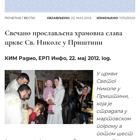
ПОЧЕТНА
/
ВЕСТИ
ОБЈАВЉЕНО:
22. МАЈ 2012.
ИЗМЕЊЕНО:
11/10/2020
Свечано прослављена храмовна слава
цркве Св. Николе у Приштини
КИМ Радио, ЕРП Инфо, 22. мај 2012. год.
У цркви
Светог
Николе у
Приштини,
која је
страдала у
мартовском
погрому а
потом шест