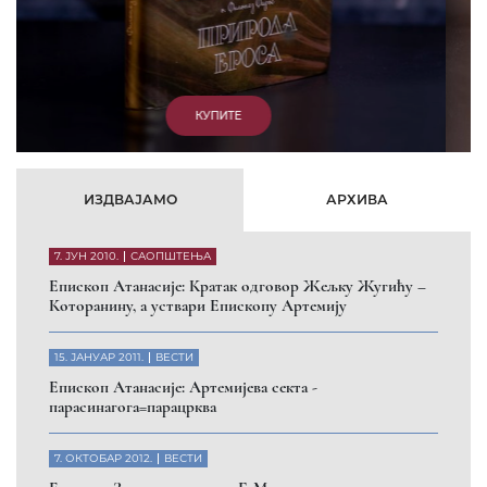
КУПИТЕ
ИЗДВАЈАМО
АРХИВА
7. ЈУН 2010.
САОПШТЕЊА
Eпископ Атанасије: Кратак одговор Жељку Жугићу –
Которанину, а уствари Епископу Артемију
15. ЈАНУАР 2011.
ВЕСТИ
Eпископ Атанасије: Артемијева секта -
парасинагога=парацрква
7. ОКТОБАР 2012.
ВЕСТИ