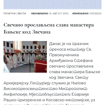
ПОЧЕТНА
/
ВЕСТИ
ОБЈАВЉЕНО:
15. АВГУСТ 2010.
ИЗМЕЊЕНО:
11/10/2020
Свечано прослављена слава манастира
Бањске код Звечана
Данас је на празник
преноса моштију Св.
Првомученика
Архиђакона Стефана
свечано прослављена
слава манастира Бањске
код Звечана. Свету
Архијерејску Литургију служио је Његово
Високопреосвештенство Митрополит
Амфилохије, Мјестобљуститељ Епархије
Рашко-призренске и Косовско-метохијске, уз