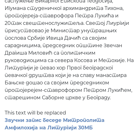
саслужење Викарног Епископа Теодосија,
Игумана студеничког архимандрита Тихона,
протојереја-ставрофора Петра Лукића и
20так свештенослужитеља. Светој Лиургији
присуствовао је Министар унутрашњих
послова Србије Ивица Дачић са својим
сарадницима, председник општине Звечан
Драгиша Миловић са политичким
руководиоцима са севера Косова и Метохије. На
Литургији је певао хор Првог београдског
певачког друштва који је на славу манастира
Бањске дошао са својим председником
протојерејем-ставрофором Петром Лукићем,
старешином Саборне цркве у Београду.
This text will be replaced
Звучни запис беседе Митрополита
Амфилохија на Литургији 30МБ