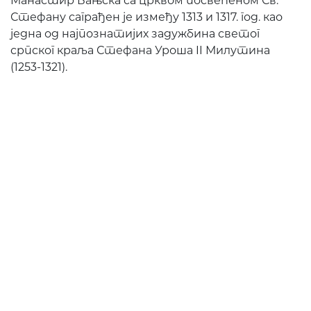
Манастир Бањска са црквом посвећеном Св.
Стефану саграђен је између 1313 и 1317. год. као
једна од најпознатијих задужбина светог
српског краља Стефана Уроша II Милутина
(1253-1321).