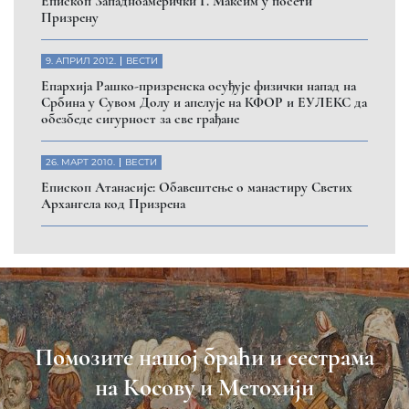
Eпископ Западноамерички Г. Максим у посети
Призрену
9. АПРИЛ 2012.
ВЕСТИ
Eпархија Рашко-призренска осуђује физички напад на
Србина у Сувом Долу и апелује на КФОР и ЕУЛЕКС да
обезбеде сигурност за све грађане
26. МАРТ 2010.
ВЕСТИ
Eпископ Атанасије: Обавештење о манастиру Светих
Архангела код Призрена
Помозите нашој браћи и сестрама
на Косову и Метохији