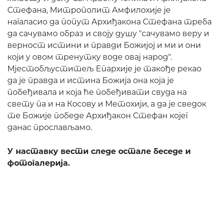
Стефана, Митрополит Амфилохије је
нагаласио да попут Архиђакона Стефана треба
да сачувамо образ и своју душу "сачувамо веру и
верност истини и правди Божијој и ми и они
који у овом тренутку воде овај народ".
Мјестобљуститељ Епархије је такође рекао
да је правда и истина Божија она која је
побеђивала и која ће побеђивати свуда на
свету па и на Косову и Метохији, а да је сведок
те Божије победе Архиђакон Стефан којег
данас прослављамо.
У наставку вести следе остале беседе и
фотогалерија.