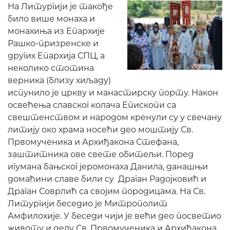
На Литургији је такође
било више монаха и
монахиња из Епархије
Рашко-призренске и
других Епархија СПЦ, а
неколико стотина
верника (близу хиљаду)
испунило је цркву и манастирску порту. Након
освећења славског колача Епископи са
свештенством и народом кренули су у свечану
литију око храма носећи део моштију Св.
Првомученика и Архиђакона Стефана,
заштитника ове свете обитељи. Поред
игумана бањског јеромонаха Данила, данашњи
домаћини славе били су Драган Радојковић и
Драган Соврлић са својим породицама. На Св.
Литургији беседио је Митрополит
Амфилохије. У беседи чији је већи део посветио
животу и делу Св. Првомученика и Архиђакона