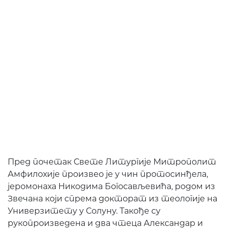
Пред почетак Свете Литургије Митрополит
Амфилохије произвео је у чин протосинђела,
јеромонаха Никодима Богосављевића, родом из
Звечана који спрема докторат из теологије на
Универзитету у Солуну. Такође су
рукопроизведена и два чтеца Александар и