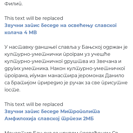
Филип.
This text will be replaced
Звучни запис беседе на освећењу славског
колача 4 MB
У наставку даншњег славља у Бањској одржан је
културно-уметнички програм уз учешће
културно-уметничког друштва из Звечана и
других уметника. Након културно-уметничког
програма, игуман манастира јеромонах Данило
са братијом приредио је ручак за све присутне
госте.
This text will be replaced
Звучни запис беседе Митрополита
Амфилохија славској трпези 2МБ