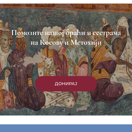
Помозите нашој браћи и сестрама
на Косову и Метохији
ДОНИРАЈ