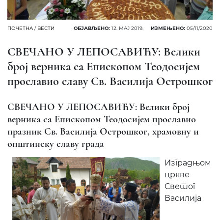
ПОЧЕТНА
/
ВЕСТИ
ОБЈАВЉЕНО:
12. МАЈ 2019.
ИЗМЕЊЕНО:
05/11/2020
СВЕЧАНО У ЛЕПОСАВИЋУ: Велики
број верника са Епископом Теодосијем
прославио славу Св. Василија Острошког
СВЕЧАНО У ЛЕПОСАВИЋУ: Велики број
верника са Епископом Теодосијем прославио
празник Св. Василија Острошког, храмовну и
општинску славу града
Изградњом
цркве
Светог
Василија