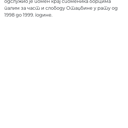
одслужио је помен крај споменика борцима
палим за част и слободу Отаџбине у рату од
1998 до 1999. године.