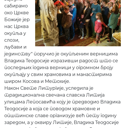
сабирамо
око Цркве
Божије јер
нас Црква
окупља у
слози,
љубави и
јединству“ поручио је окупљеним верницима
Владика Теодосије изразивши радост што се
последњих година верници у огромном броју
окупљају у свим храмовима и манастирима
широм Косова и Метохије.
Након Свете Литургије, уследила је
традиционална свечана славска Литија
улицама Лепосавића коју је предводио Владика
Теодосије а која се поводом храмовне и
општинске славе организује већ пету годину
заредом, а у оквиру Литије, Владика Теодосије