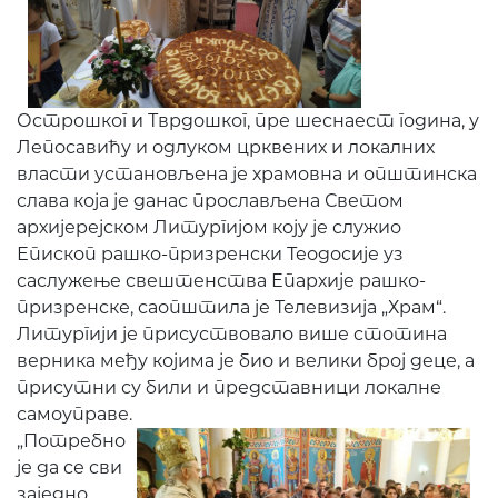
Острошког и Тврдошког, пре шеснаест година, у
Лепосавићу и одлуком црквених и локалних
власти установљена је храмовна и општинска
слава која је данас прослављена Светом
архијерејском Литургијом коју је служио
Епископ рашко-призренски Теодосије уз
саслужење свештенства Епархије рашко-
призренске, саопштила је Телевизија „Храм“.
Литургији је присуствовало више стотина
верника међу којима је био и велики број деце, а
присутни су били и представници локалне
самоуправе.
„Потребно
је да се сви
заједно