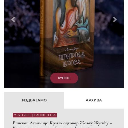
Prethodni
Slede
ИЗДВАЈАМО
АРХИВА
7. ЈУН 2010.
САОПШТЕЊА
Eпископ Атанасије: Кратак одговор Жељку Жугићу –
Которанину, а уствари Епископу Артемију