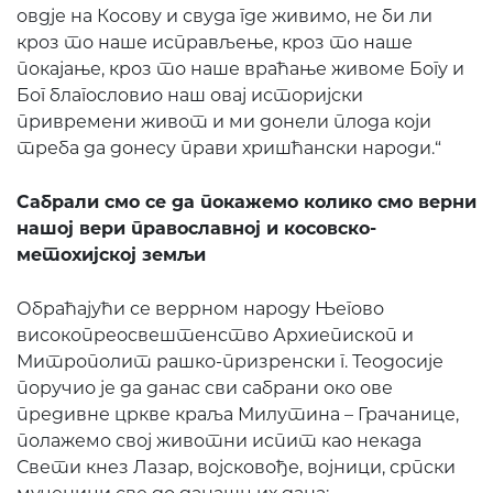
овдје на Косову и свуда где живимо, не би ли
кроз то наше исправљење, кроз то наше
покајање, кроз то наше враћање живоме Богу и
Бог благословио наш овај историјски
привремени живот и ми донели плода који
треба да донесу прави хришћански народи.“
Сабрали смо се да покажемо колико смо верни
нашој вери православној и косовско-
метохијској земљи
Обраћајући се веррном народу Његово
високопреосвештенство Архиепископ и
Митрополит рашко-призренски г. Теодосије
поручио је да данас сви сабрани око ове
предивне цркве краља Милутина – Грачанице,
полажемо свој животни испит као некада
Свети кнез Лазар, војсковође, војници, српски