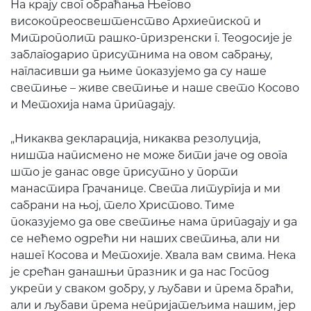
На крају свог обраћања Његово
високопреосвештенство Архиепископ и
Митрополит рашко-призренски г. Теодосије је
заблагодарио присутнима на овом сабрању,
нагласивши да њиме показујемо да су наше
светиње – живе светиње и наше свето Косово
и Метохија нама припадају.
„Никаква декларација, никаква резолуција,
ништа написмено не може бити јаче од овога
што је данас овде присутно у порти
манастира Грачанице. Света литургија и ми
сабрани на њој, тело Христово. Тиме
показујемо да ове светиње нама припадају и да
се нећемо одрећи ни наших светиња, али ни
нашег Косова и Метохије. Хвала вам свима. Нека
је срећан данашњи празник и да нас Господ
укрепи у сваком добру, у љубави и према браћи,
али и љубави према непријатељима нашим, јер