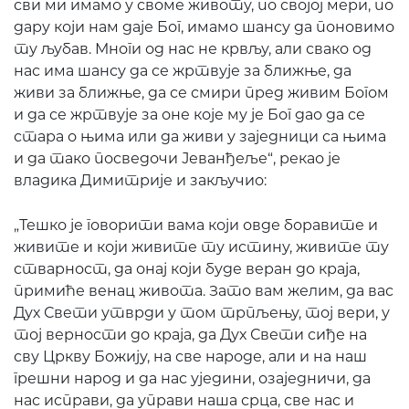
сви ми имамо у своме животу, по својој мери, по
дару који нам даје Бог, имамо шансу да поновимо
ту љубав. Многи од нас не крвљу, али свако од
нас има шансу да се жртвује за ближње, да
живи за ближње, да се смири пред живим Богом
и да се жртвује за оне које му је Бог дао да се
стара о њима или да живи у заједници са њима
и да тако посведочи Јеванђеље“, рекао је
владика Димитрије и закључио:
„Тешко је говорити вама који овде боравите и
живите и који живите ту истину, живите ту
стварност, да онај који буде веран до краја,
примиће венац живота. Зато вам желим, да вас
Дух Свети утврди у том трпљењу, тој вери, у
тој верности до краја, да Дух Свети сиђе на
сву Цркву Божију, на све народе, али и на наш
грешни народ и да нас уједини, озаједничи, да
нас исправи, да управи наша срца, све нас и