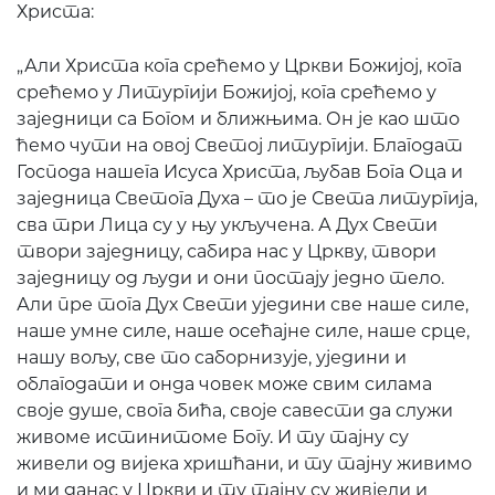
Христа:
„Али Христа кога срећемо у Цркви Божијој, кога
срећемо у Литургији Божијој, кога срећемо у
заједници са Богом и ближњима. Он је као што
ћемо чути на овој Светој литургији.
Благодат
Господа нашега Исуса Христа, љубав Бога Оца и
заједница Светога Духа
– то је Света литургија,
сва три Лица су у њу укључена. А Дух Свети
твори заједницу, сабира нас у Цркву, твори
заједницу од људи и они постају једно тело.
Али пре тога Дух Свети уједини све наше силе,
наше умне силе, наше осећајне силе, наше срце,
нашу вољу, све то саборнизује, уједини и
облагодати и онда човек може свим силама
своје душе, свога бића, своје савести да служи
живоме истинитоме Богу. И ту тајну су
живели од вијека хришћани, и ту тајну живимо
и ми данас у Цркви и ту тајну су живјели и