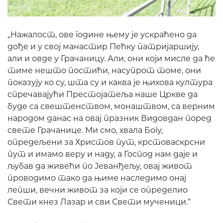
„Нажалост, ове године њему је ускраћено да
дође и у свој манастир Пећку патријаршију,
али и овде у Грачаницу. Али, они који мисле да ће
тиме нешто постићи, насупрот томе, они
показују ко су, шта су и каква је њихова култура
спречавајући Престојатеља наше Цркве да
буде са свештенством, монаштвом, са верним
народом данас на овај празник Видовдан поред
свете Грачанице. Ми смо, хвала Богу,
опредељени за Христов пут, крстоваскрсни
пут и имамо веру и наду, а Господ нам даје и
љубав да живећи по Јеванђељу, овај живот
проводимо тако да њиме наследимо онај
лепши, вечни живот за који се определио
Свети кнез Лазар и сви Свети мученици.”