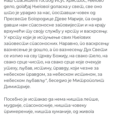
наш Спаситељ Господ Исус Христос, Његово
дело, догађај Његовог доласка у свет, све оно
што је урадио за нас, поставши човек од
Пресвете Богородице Дјеве Марије, па онда
давши нам спасоносне заповијести и на крају
врхунећи ту своју службу у крсту и васкрсењу.
У крсту који је испуњење свих Његових
заповести спасоносних. Наравно, по васкрсењу
вазнесење је дошло, а по вазнесењу Дух Свети
се излио на сву Цркву Божију, на свако тело, на
свако срце чисто, на свако срце које очекује
утеху, љубав, истину, правду, који чезне за
небеском правдом, за небеском истином, за
небеском љубављу“, беседио је Митрополит
Димитрије.
Посебно је истакао да нема ништа лепше,
мудрије, спасоносније, ништа човеку
примереније, ништа хуманије, од живога