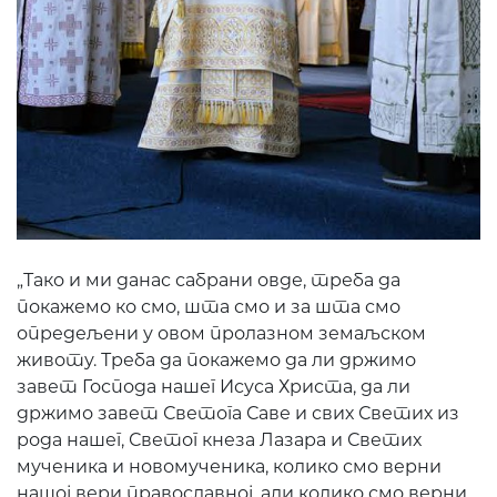
„Тако и ми данас сабрани овде, треба да
покажемо ко смо, шта смо и за шта смо
опредељени у овом пролазном земаљском
животу. Треба да покажемо да ли држимо
завет Господа нашег Исуса Христа, да ли
држимо завет Светога Саве и свих Светих из
рода нашег, Светог кнеза Лазара и Светих
мученика и новомученика, колико смо верни
нашој вери православној, али колико смо верни