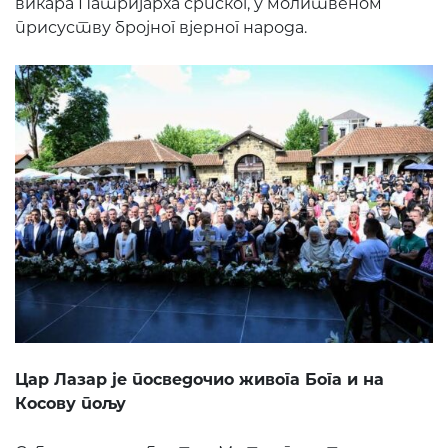
викара Патријарха српског, у молитвеном
присуству бројног вjерног народа.
Цар Лазар је посведочио живога Бога и на
Косову пољу