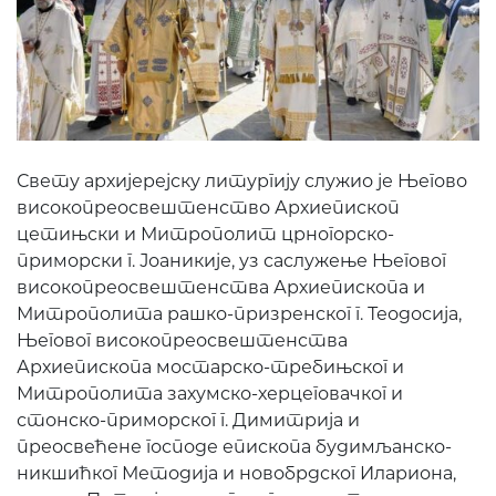
Свету архијерејску литургију служио је Његово
високопреосвештенство Архиепископ
цетињски и Митрополит црногорско-
приморски г. Јоаникије, уз саслужење Његовог
високопреосвештенства Архиепископа и
Митрополита рашко-призренског г. Теодосија,
Његовог високопреосвештенства
Архиепископа мостарско-требињског и
Митрополита захумско-херцеговачког и
стонско-приморског г. Димитрија и
преосвећене господе епископа будимљанско-
никшићког Методија и новобрдског Илариона,