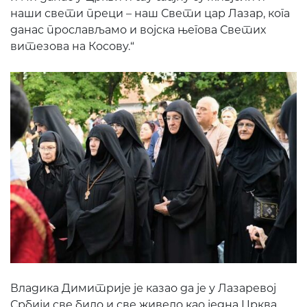
наши свети преци – наш Свети цар Лазар, кога
данас прослављамо и војска његова Светих
витезова на Косову.“
Владика Димитрије је казао да је у Лазаревој
Србији све било и све живело као једна Црква,