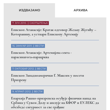
ИЗДВАЈАМО
АРХИВА
7. ЈУН 2010.
САОПШТЕЊА
Eпископ Атанасије: Кратак одговор Жељку Жугићу –
Которанину, а уствари Епископу Артемију
15. ЈАНУАР 2011.
ВЕСТИ
Eпископ Атанасије: Артемијева секта -
парасинагога=парацрква
7. ОКТОБАР 2012.
ВЕСТИ
Eпископ Западноамерички Г. Максим у посети
Призрену
9. АПРИЛ 2012.
ВЕСТИ
Eпархија Рашко-призренска осуђује физички напад на
Србина у Сувом Долу и апелује на КФОР и ЕУЛЕКС да
обезбеде сигурност за све грађане