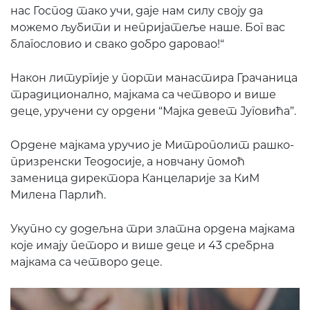
нас Господ тако учи, даје нам силу своју да
можемо љубити и непријатеље наше. Бог вас
благословио и свако добро даровао!“
Након литургије у порти манастира Грачаница
традиционално, мајкама са четворо и више
деце, уручени су ордени “Мајка девет Југовића”.
Ордене мајкама уручио је Митрополит рашко-
призренски Теодосије, а новчану помоћ
заменица директора Канцеларије за КиМ
Милена Парлић.
Укупно су додељна три златна ордена мајкама
које имају петоро и више деце и 43 сребрна
мајкама са четворо деце.