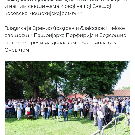
и нашим светињама и овој нашој Светој
косовско-метохијској земљи.“
Владика је пренио поздрав и благослов Његове
светости Патријарха Порфирија и подсетио
на његове речи да доласком овде – долази у
Очев дом: