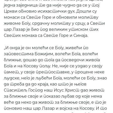
једна заједница те да није чудно да се у тој
Цркви обновио исихастички дух. Дошли су
монаси са Свете Горе и обновили молитву
живоме Богу, срдачну молитву у срцу, а Свети
цар Лазар је био под великим утиском тих
Светих монаха са Свете Горе и Синаја.
„И онда је он молећи се Богу, живећи по
заповестима Божијим, волећи Бога, волећи
ближње, дошао до тога да посведочи живога
Бога и на Косову пољу. Не, није се уздао у своју
памет, у своје претпоставке, у процене неке
људске, него је љубећи Бога, молећи се Богу, знао
да треба да до краја, као што је његов
Спаситељ Господ наш Исус Христ дао живот
за ближње своје и показао љубав од које нема
веће да неко да живот за ближње своје, е то је
поновио наш цар Лазар и војска на Косову. И то