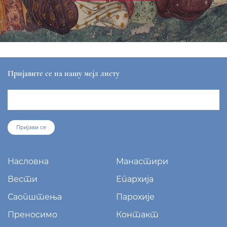
Пријавите се на нашу мејл листу
Пријави се
Насловна
Манастири
Вести
Епархија
Саопштења
Парохије
Преносимо
Контакт