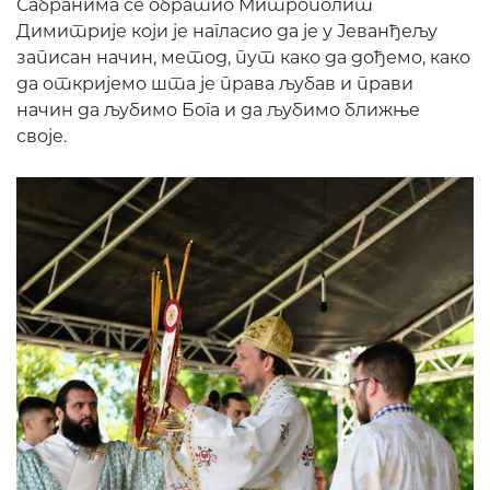
Сабранима се обратио Митрополит
Димитрије који је нагласио да је у Јеванђељу
записан начин, метод, пут како да дођемо, како
да откријемо шта је права љубав и прави
начин да љубимо Бога и да љубимо ближње
своје.