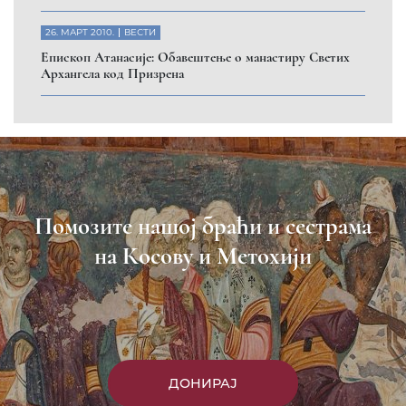
26. МАРТ 2010.
ВЕСТИ
Eпископ Атанасије: Обавештење о манастиру Светих
Архангела код Призрена
Помозите нашој браћи и сестрама
на Косову и Метохији
ДОНИРАЈ