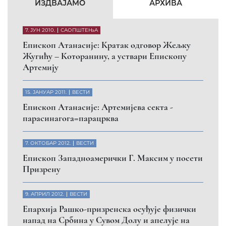
КФОР и ЕУЛЕКС да обезбеде сигурност за све
грађане
26. МАРТ 2010.
ВЕСТИ
Eпископ Атанасије: Обавештење о манастиру
Светих Архангела код Призрена