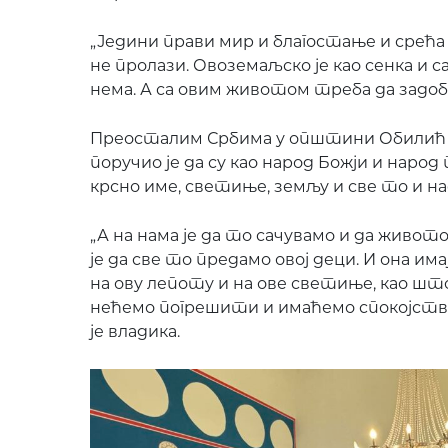
„Једини прави мир и благостање и срећа 
не пролази. Овоземаљско је као сенка и с
нема. А са овим животом треба да задоби
Преосталим Србима у општини Обилић и
поручио је да су као народ Божји и народ
крсно име, светиње, земљу и све то и н
„А на нама је да то сачувамо и да живо
је да све то предамо овој деци. И она им
на ову лепоту и на ове светиње, као шт
нећемо погрешити и имаћемо спокојство
је владика.