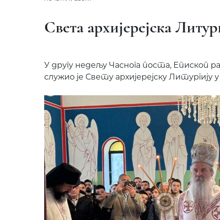
Света архијерејска Литур
У другу недељу Часнога поста, Епископ ра
служио је Свету архијерејску Литургију 