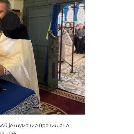
скоп је тумачио прочитано
оспода: