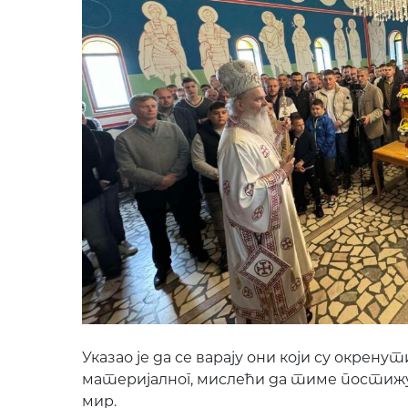
Указао је да се варају они који су окрен
материјалног, мислећи да тиме постижу
мир.