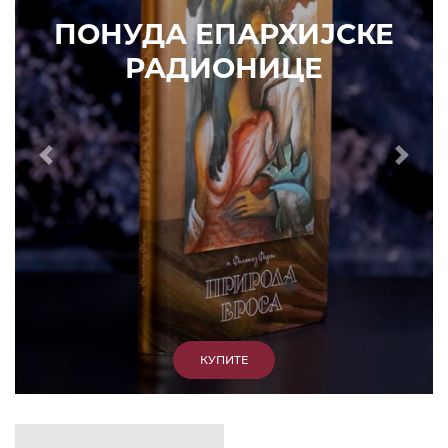
ИЗДВАЈАМО
АРХИВА
КУПИТЕ
7. ЈУН 2010.
САОПШТЕЊА
Eпископ Атанасије: Кратак одговор Жељку
Жугићу – Которанину, а уствари Епископу
Артемију
15. ЈАНУАР 2011.
ВЕСТИ
Eпископ Атанасије: Артемијева секта -
парасинагога=парацрква
7. ОКТОБАР 2012.
ВЕСТИ
Eпископ Западноамерички Г. Максим у посети
Призрену
9. АПРИЛ 2012.
ВЕСТИ
Eпархија Рашко-призренска осуђује физички
напад на Србина у Сувом Долу и апелује на