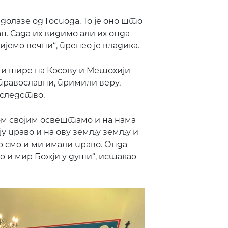
долазе од Господа. То је оно што
ан. Сада их видимо али их онда
јемо вечни“, пренео је владика.
 шире на Косову и Метохији
 православни, примили веру,
аследство.
том својим освештамо и на нама
ају право и на ову земљу земљу и
о смо и ми имали право. Онда
 и мир Божји у души“, истакао