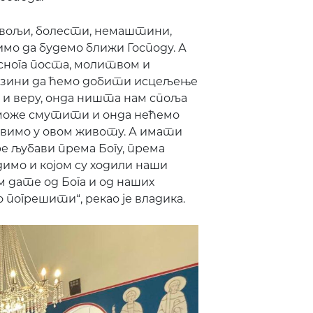
невољи, болести, немаштини,
мо да будемо ближи Господу. А
снога поста, молитвом и
близини да ћемо добити исцељење
и и веру, онда ништа нам споља
 може смутити и онда нећемо
авимо у овом животу. А имати
е љубави према Богу, према
димо и којом су ходили наши
м дате од Бога и од наших
погрешити“, рекао је владика.