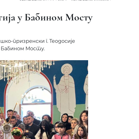
гија у Бабином Мосту
шко-призренски г. Теодосије
у Бабином Мосту.