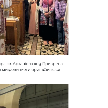
а св. Архангела код Призрена,
 мигровичког и приштинског