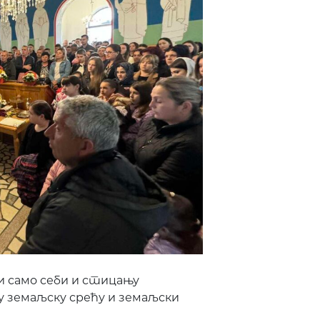
ути само себи и стицању
 земаљску срећу и земаљски