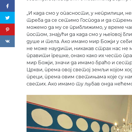
„И када смо у опасности, у неприлици, 
треба да се сетимо Господа и да стреми
можемо да му се приближимо, у време ча
постом, знајући да када смо у његовој 
душе и тела. Ако имамо мир Божји у себ
не може наудити, никакав страх нас не
правити грешке, онако како их често пр
мир Божји, значи да имамо браћо и сестр
Цркви, према овој светој земљи којом хо
преци, према овим светињама које су на
светих. Ако имамо ту љубав онда нећемо 