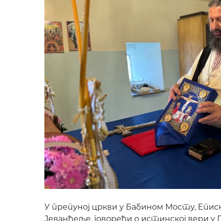
У препуној цркви у Бабином Мосту, Епи
Јеванђеље, говорећи о истинској вери у Г