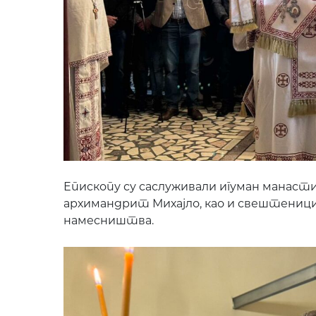
Епископу су саслуживали игуман манастир
архимандрит Михајло, као и свештеници
намесништва.