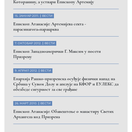
Помозите нашој браћи и сестрама
на Косову и Метохији
ДОНИРАЈ