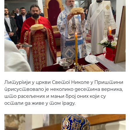
Литургији у цркви Светог Николе у Приштини
присуствовало је неколико десетина верника,
што расељених и мањи број оних који су
остали да живе у том граду.