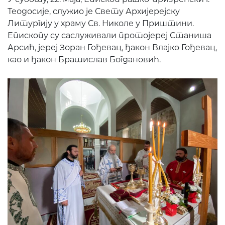
Теодосије, служио је Свету Архијерејску
Литургију у храму Св. Николе у Приштини.
Епископу су саслуживали протојереј Станиша
Арсић, јереј Зоран Гођевац, ђакон Влајко Гођевац,
као и ђакон Братислав Богдановић.