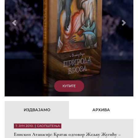
Которанину, а уствари Епископу Артемију
15. ЈАНУАР 2011.
ВЕСТИ
Eпископ Атанасије: Артемијева секта -
парасинагога=парацрква
7. ОКТОБАР 2012.
ВЕСТИ
Eпископ Западноамерички Г. Максим у посети
Призрену
9. АПРИЛ 2012.
ВЕСТИ
Eпархија Рашко-призренска осуђује физички напад на
Србина у Сувом Долу и апелује на КФОР и ЕУЛЕКС да
обезбеде сигурност за све грађане
26. МАРТ 2010.
ВЕСТИ
Eпископ Атанасије: Обавештење о манастиру Светих
Архангела код Призрена