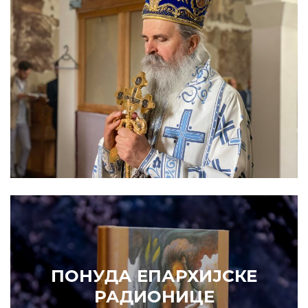
Prethodni
Slede
ПОНУДА ЕПАРХИЈСКЕ
РАДИОНИЦЕ
ИЗДВАЈАМО
АРХИВА
КУПИТЕ
7. ЈУН 2010.
САОПШТЕЊА
Eпископ Атанасије: Кратак одговор Жељку Жугићу –