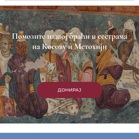
Пријавите се на нашу мејл листу
Пријави се
Насловна
Манастири
Вести
Епархија
Саопштења
Парохије
Преносимо
Контакт
ЕПАРХИЈА РАШКО-ПРИЗРЕНСКА И КОСОВСКО-
МЕТОХИЈСКА