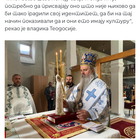
потребно да присвајају оно што није њихово да
би тако градили свој идентитет, да би на тај
начин показивали да и они ето имају културу“,
рекао је владика Теодосије.