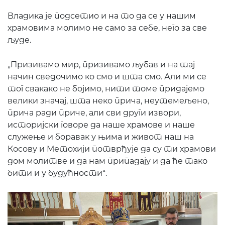
Владика је подсетио и на то да се у нашим
храмовима молимо не само за себе, него за све
људе.
„Призивамо мир, призивамо љубав и на тај
начин сведочимо ко смо и шта смо. Али ми се
тог свакако не бојимо, нити томе придајемо
велики значај, шта неко прича, неутемељено,
прича ради приче, али сви други извори,
историјски говоре да наше храмове и наше
служење и боравак у њима и живот наш на
Косову и Метохији потврђује да су ти храмови
дом молитве и да нам припадају и да ће тако
бити и у будућности“.