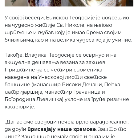
У својој беседи, Епископ Теодосије је подсетио
на чудесно житије Св. Николе, на његово
трпљење и љубав коју је имао према својим
ближњима, као и на велика чудеса која је учинио.
Такође, Владика Теодосије се осврнуо и на
актуелна дешавања везана за захтев
Приштине да се четири споменика
наведена на Унесковој листи светске
баштине (манастир Високи Дечани, Пећка
патријаршија, манастир Грачаница и
Богородица Љевишка) уклоне из групе ризичне
категорије:
„Данас смо сведоци нечега врло парадоксалног,
да други
присвајају наше храмове
. Зашто то
чине? Зато што немају своје и онда им је