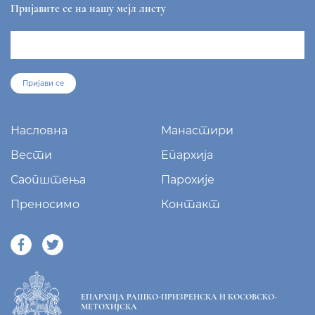
sekretar@eparhija-prizren.com
Манастир Грачаница, 38 205 Грачаница
+381/38 65 510