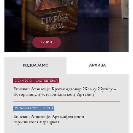
КУПИТЕ
ИЗДВАЈАМО
АРХИВА
7. ЈУН 2010.
САОПШТЕЊА
Eпископ Атанасије: Кратак одговор Жељку Жугићу –
Которанину, а уствари Епископу Артемију
15. ЈАНУАР 2011.
ВЕСТИ
Eпископ Атанасије: Артемијева секта -
парасинагога=парацрква