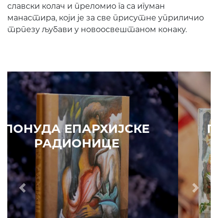
славски колач и преломио га са игуман
манастира, који је за све присутне уприличио
трпезу љубави у новоосвештаном конаку.
ПОНУДА ЕПАРХИЈСКЕ
РАДИОНИЦЕ
Prethodni
Slede