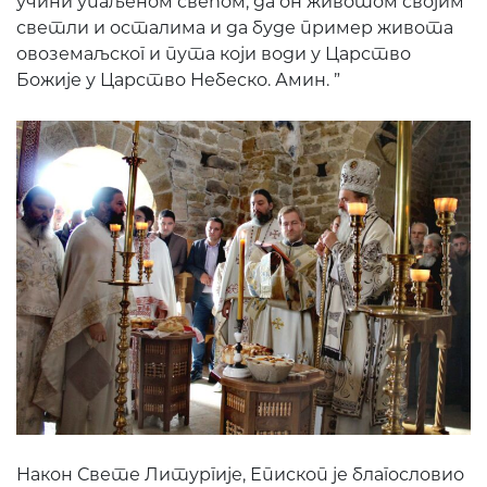
учини упаљеном свећом, да он животом својим
светли и осталима и да буде пример живота
овоземаљског и пута који води у Царство
Божије у Царство Небеско. Амин. ”
Након Свете Литургије, Епископ је благословио