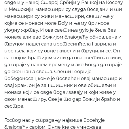
овде и у нашој Старој Србији у Рашкој на Косову
и Метохији, манастири су свуда посејани и ти
манастири су живи манастири, светиње у
којма се монаси моле Богу и њему приносе
угодну жртву. И ова светиња дуго је била без
монаха али ево Божијом благодаћу обновљена и
трудом нашег сада протосинђела Гаврила и
пре њега који су овде живели и трудили се. Он
са својом братијом чини да ова светиња живи,
да траје у нашем времену и ако Бог да да траје
до скончања света. Свети Георгије
победоносац коме је посвећен овај манастир и
овај храм, он је заштитник и ове обитељи и
монаха који се овде подвизавају и који живе у
овом манастиру. Све је то дар Божији браћо и
сестре.
Господ нас у страдању највише посећује
благодаћу својом. Онде где се умножава