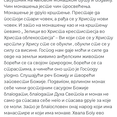
сапутник на његовом монашком путу и подвигу.
Чин монашења јесте чин просвећења.
Монашење је друго крштење. Престаје да
постоји стари човек, а рађа се у Христу нови
човек. И зато на монашењу као и на крштењу
певамо ,, Јелици во Христа крестистесја во
Христа облекостесја” – Ви који сте се у Христу
крстли у Хрису сте се обукли , обукли сте се у
силу са висине. Господ нам даје моћи и силе да
овде на земљи живимо анђелским животом
борећи се са својом природом, борећи се са
страстима, а чинећи оно што је Господу
угодно. Слушајући реч Божију и творећи
заповести Божије. Подвигом, врлином монах
себе чини достојним сасудом Божије
благодати, благодати Духа Светога и монах не
само да спасава себе него и спасава друге за које
се моли. Зато је благословен онај народ који има
манастире и који има монахе. Хвала Богу ево