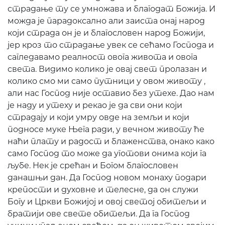
страдање ту се умножава и благодат Божија. И
можда је парадоксално али заиста онај народ
који страда он је и благословен народ Божији,
јер кроз то страдање увек се сећамо Господа и
сагледавамо реалност овога живота и овога
света. Видимо колико је овај свет пролазан и
колико смо ми само путници у овом животу ,
али нас Господ није оставио без утехе. Дао нам
је наду и утеху и рекао је да сви они који
страдају и који умру овде на земљи и који
подносе муке Њега ради, у вечном животу ће
наћи плату и радост и блаженства, онако како
само Господ то може да уготови онима који га
љубе. Нек је срећан и Богом благословен
данашњи дан. Да Господ новом монаху подари
крепости и духовне и телесне, да он служи
Богу и Цркви Божијој и овој светој обитељи и
братији ове свете обитељи. Да га Господ