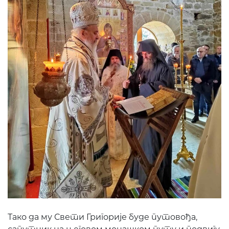
Тако да му Свети Григорије буде путовођа,