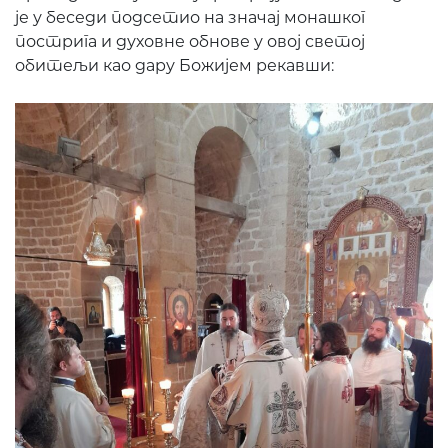
је у беседи подсетио на значај монашког
пострига и духовне обнове у овој светој
обитељи као дару Божијем рекавши: