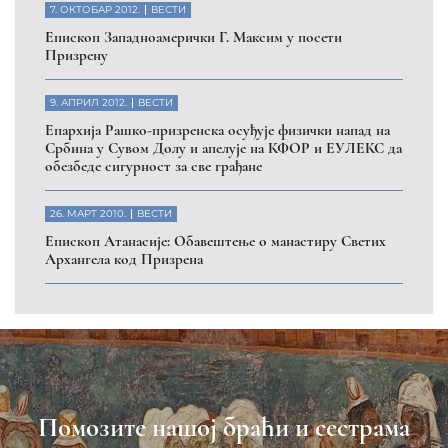
7. ОКТОБАР 2012.
ВЕСТИ
Eпископ Западноамерички Г. Максим у посети
Призрену
9. АПРИЛ 2012.
ВЕСТИ
Eпархија Рашко-призренска осуђује физички напад на
Србина у Сувом Долу и апелује на КФОР и ЕУЛЕКС да
обезбеде сигурност за све грађане
26. МАРТ 2010.
ВЕСТИ
Eпископ Атанасије: Обавештење о манастиру Светих
Архангела код Призрена
Помозите нашој браћи и сестрама