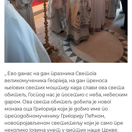
,, Eво данас на дан празника Светога
великомученика Георгија, на дан преноса
његових светих моштију када слави ова света
обитељ, Господ нас је посетио с неба, небеским
даром. Ова света обитељ добила је новог
монаха оца Григорија који је добио име по
преподобномученику Григорију Пећком,
новопројављеном светитељу који је само пре
неколико година унет у диптих наше Цркве.