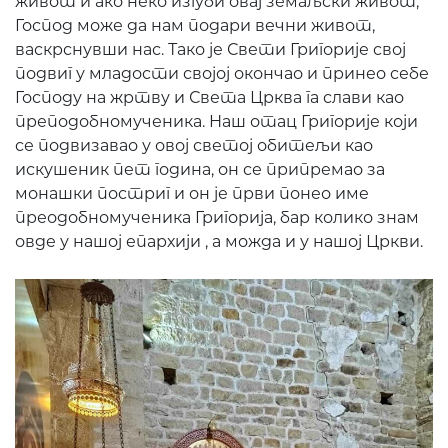
живот и ако неко изгуби овај земаљски живот,
Господ може да нам подари вечни живот,
васкрснувши нас. Тако је Свети Григорије свој
подвиг у младости својој окончао и принео себе
Господу на жртву и Света Црква га слави као
преподобномученика. Наш отац Григорије који
се подвизавао у овој светој обитељи као
искушеник пет година, он се припремао за
монашки постриг и он је први понео име
преодобномученика Григорија, бар колико знам
овде у нашој епархији , а можда и у нашој Цркви.