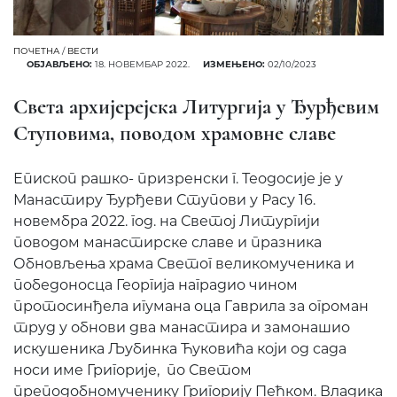
ПОЧЕТНА
/
ВЕСТИ
ОБЈАВЉЕНО:
18. НОВЕМБАР 2022.
ИЗМЕЊЕНО:
02/10/2023
Света архијерејска Литургија у Ђурђевим
Ступовима, поводом храмовне славе
Епископ рашко- призренски г. Теодосије је у
Манастиру Ђурђеви Ступови у Расу 16.
новембра 2022. год. на Светој Литургији
поводом манастирске славе и празника
Обновљења храма Светог великомученика и
победоносца Георгија наградио чином
протосинђела игумана оца Гаврила за огроман
труд у обнови два манастира и замонашио
искушеника Љубинка Ћуковића који од сада
носи име Григорије, по Светом
преподобномученику Григорију Пећком. Владика