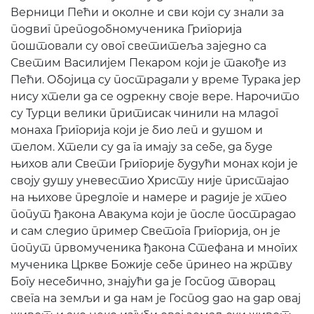
Верници Пећи и околне и сви који су знали за
подвиг преподобномученика Григорија
поштовали су овог светитеља заједно са
Светим Василијем Пекаром који је такође из
Пећи. Обојица су пострадали у време Турака јер
нису хтели да се одрекну своје вере. Нарочито
су Турци велики притисак чинили на младог
монаха Григорија који је био леп и душом и
телом. Хтели су да га имају за себе, да буде
њихов али Свети Григорије будући монах који је
своју душу уневестио Христу није пристајао
на њихове предлоге и намере и радије је хтео
попут ђакона Авакума који је после пострадао
и сам следио пример Светога Григорија, он је
попут првомученика ђакона Стефана и многих
мученика Цркве Божије себе принео на жртву
Богу несебично, знајући да је Господ творац
свега на земљи и да нам је Господ дао на дар овај