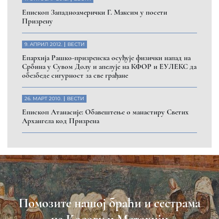
Eпископ Западноамерички Г. Максим у посети
Призрену
9. АПРИЛ 2012.
ВЕСТИ
Eпархија Рашко-призренска осуђује физички напад на
Србина у Сувом Долу и апелује на КФОР и ЕУЛЕКС да
обезбеде сигурност за све грађане
26. МАРТ 2010.
ВЕСТИ
Eпископ Атанасије: Обавештење о манастиру Светих
Архангела код Призрена
Помозите нашој браћи и сестрама