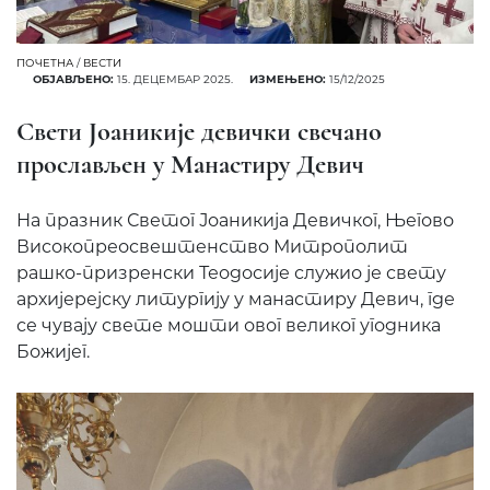
ПОЧЕТНА
/
ВЕСТИ
ОБЈАВЉЕНО:
15. ДЕЦЕМБАР 2025.
ИЗМЕЊЕНО:
15/12/2025
Свети Јоаникије девички свечано
прослављен у Манастиру Девич
На празник Светог Јоаникија Девичког, Његово
Високопреосвештенство Митрополит
рашко-призренски Теодосије служио је свету
архијерејску литургију у манастиру Девич, где
се чувају свете мошти овог великог угодника
Божијег.