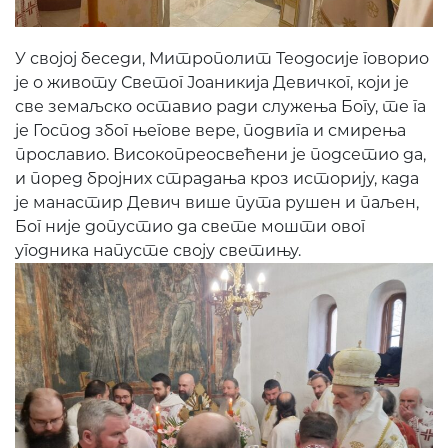
У својој беседи, Митрополит Теодосије говорио
је о животу Светог Јоаникија Девичког, који је
све земаљско оставио ради служења Богу, те га
је Господ због његове вере, подвига и смирења
прославио. Високопреосвећени је подсетио да,
и поред бројних страдања кроз историју, када
је манастир Девич више пута рушен и паљен,
Бог није допустио да свете мошти овог
угодника напусте своју светињу.