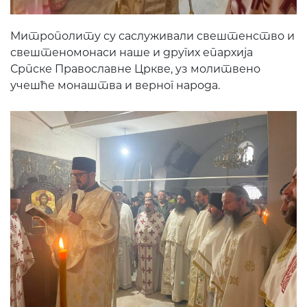
Митрополиту су саслуживали свештенство и
свештеномонаси наше и других епархија
Српске Православне Цркве, уз молитвено
учешће монаштва и верног народа.