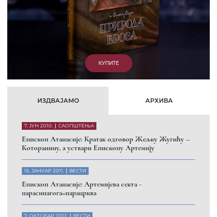
КУПИТЕ
ИЗДВАЈАМО
АРХИВА
7. ЈУН 2010.
САОПШТЕЊА
Eпископ Атанасије: Кратак одговор Жељку Жугићу –
Которанину, а уствари Епископу Артемију
15. ЈАНУАР 2011.
ВЕСТИ
Eпископ Атанасије: Артемијева секта -
парасинагога=парацрква
7. ОКТОБАР 2012.
ВЕСТИ