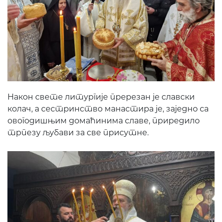
Након свете литургије пререзан је славски
колач, а сестринство манастира је, заједно са
овогодишњим домаћинима славе, приредило
трпезу љубави за све присутне.