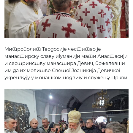
Митрополит Теодосије честитао је
манастирску славу игуманији мати Анастасији
и сестринству манастира Девич, пожелевши
им да их молитве Светог Јоаникија Девичког
укрепљују у монашком подвигу и служењу Цркви.