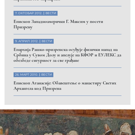
Помозите нашој браћи и сестрама
на Косову и Метохији
ДОНИРАЈ
Пријавите се на нашу мејл листу