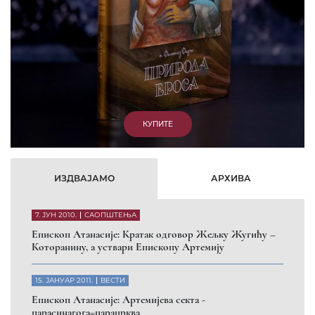
7. ОКТОБАР 2012.
ВЕСТИ
Eпископ Западноамерички Г. Максим у посети
Призрену
9. АПРИЛ 2012.
ВЕСТИ
Eпархија Рашко-призренска осуђује физички напад на
Србина у Сувом Долу и апелује на КФОР и ЕУЛЕКС да
обезбеде сигурност за све грађане
26. МАРТ 2010.
ВЕСТИ
Eпископ Атанасије: Обавештење о манастиру Светих
Архангела код Призрена