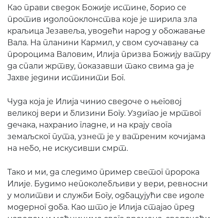
Као прави сведок Божије истине, борио се
против идолопоклонства које је ширила зла
краљица Језавеља, уводећи народ у обожавање
Вала. На планини Кармил, у свом суочавању са
пророцима Валовим, Илија призва Божију ватру
да спали жртву, показавши тако свима да је
Јахве једини истинити Бог.
Чуда која је Илија чинио сведоче о његовој
великој вери и близини Богу. Уздигао је мртвог
дечака, нахранио гладне, и на крају свога
земаљског пута, узнет је у ватреним кочијама
на небо, не искусивши смрт.
Тако и ми, да следимо пример светог пророка
Илије. Будимо непоколебљиви у вери, ревносни
у молитви и служби Богу, одбацујући све идоле
модерног доба. Као што је Илија стајао пред