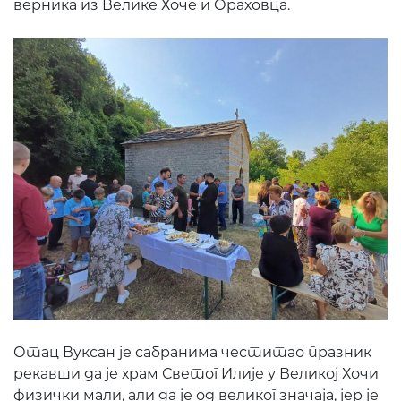
верника из Велике Хоче и Ораховца.
Отац Вуксан је сабранима честитао празник
рекавши да је храм Светог Илије у Великој Хочи
физички мали, али да је од великог значаја, јер је