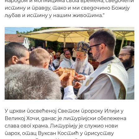
народом и моћницима свога времена, сведочећи
истину и правду, тако и ми сведочимо Божију
љубав и истину у нашим животима.”
У цркви посвећеној Светом пророку Илији у
Великој Хочи, данас је литургијски обележена
слава овог храма. Литургију је служио нови
парох, отац Вуксан Костић у присуству