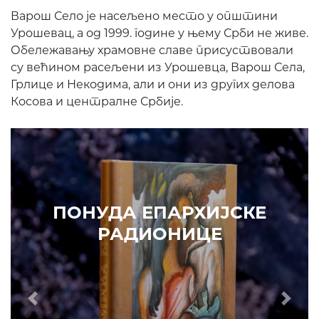
Варош Село је насељено место у општини
Урошевац, а од 1999. године у њему Срби не живе.
Обележавању храмовне славе присуствовали
су већином расељени из Урошевца, Варош Села,
Грлице и Некодима, али и они из других делова
Косова и централне Србије.
Prethodni
Slede
ПОНУДА ЕПАРХИЈСКЕ
РАДИОНИЦЕ
ИЗДВАЈАМО
АРХИВА
КУПИТЕ
7. ЈУН 2010.
САОПШТЕЊА
Eпископ Атанасије: Кратак одговор Жељку Жугићу –
Которанину, а уствари Епископу Артемију
15. ЈАНУАР 2011.
ВЕСТИ
Eпископ Атанасије: Артемијева секта -
парасинагога=парацрква