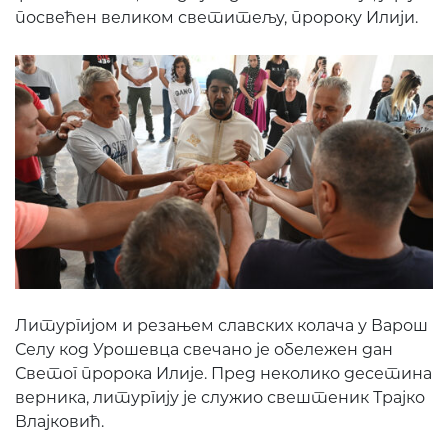
посвећен великом светитељу, пророку Илији.
Литургијом и резањем славских колача у Варош
Селу код Урошевца свечано је обележен дан
Светог пророка Илије. Пред неколико десетина
верника, литургију је служио свештеник Трајко
Влајковић.