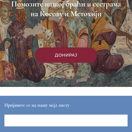
Пријави се
Насловна
Манастири
Вести
Епархија
Саопштења
Парохије
Преносимо
Контакт
ЕПАРХИЈА РАШКО-ПРИЗРЕНСКА И КОСОВСКО-
МЕТОХИЈСКА
sekretar@eparhija-prizren.com
Манастир Грачаница, 38 205 Грачаница
+381/38 65 510