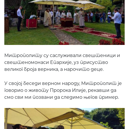
Митрополиту су саслуживали свештеници и
свештеномонаси Епархије, уз присуство
великог броја верника, а нарочито деце.
У својој беседи верном народу, Митрополит је
говорио о животу Пророка Илије, рекавши да
смо сви ми позвани да следимо његов пример.