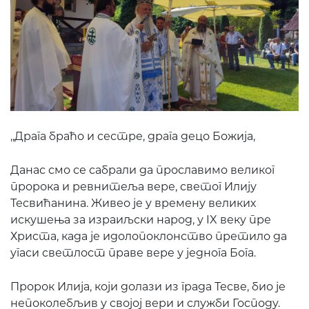
,,Драга браћо и сестре, драга децо Божија,
Данас смо се сабрали да прославимо великог
пророка и ревнитеља вере, светог Илију
Тесвићанина. Живео је у времену великих
искушења за израиљски народ, у IX веку пре
Христа, када је идолопоклонство претило да
угаси светлост праве вере у једнога Бога.
Пророк Илија, који долази из града Тесве, био је
непоколебљив у својој вери и служби Господу.