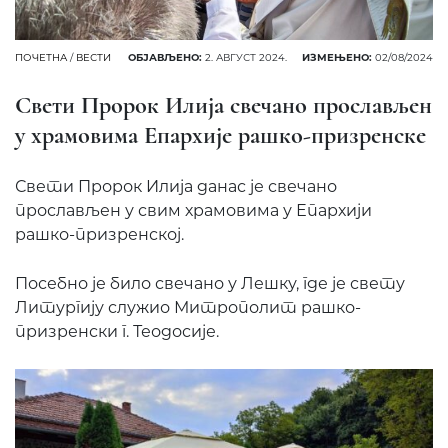
ПОЧЕТНА
/
ВЕСТИ
ОБЈАВЉЕНО:
2. АВГУСТ 2024.
ИЗМЕЊЕНО:
02/08/2024
Свети Пророк Илија свечано прослављен
у храмовима Епархије рашко-призренске
Свети Пророк Илија данас је свечано
прослављен у свим храмовима у Епархији
рашко-призренској.
Посебно је било свечано у Лешку, где је свету
Литургију служио Митрополит рашко-
призренски г. Теодосије.