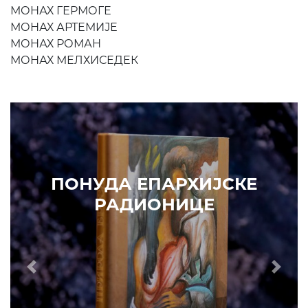
МОНАХ ГЕРМОГЕ
МОНАХ АРТЕМИЈЕ
МОНАХ РОМАН
МОНАХ МЕЛХИСЕДЕК
Prethodni
Slede
ПОНУДА ЕПАРХИЈСКЕ
РАДИОНИЦЕ
ИЗДВАЈАМО
АРХИВА
КУПИТЕ
7. ЈУН 2010.
САОПШТЕЊА
Eпископ Атанасије: Кратак одговор Жељку Жугићу –
Которанину, а уствари Епископу Артемију
15. ЈАНУАР 2011.
ВЕСТИ
Eпископ Атанасије: Артемијева секта -
парасинагога=парацрква