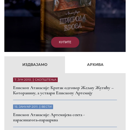
7. ОКТОБАР 2012.
ВЕСТИ
Eпископ Западноамерички Г. Максим у посети
Призрену
9. АПРИЛ 2012.
ВЕСТИ
Eпархија Рашко-призренска осуђује физички напад на
Србина у Сувом Долу и апелује на КФОР и ЕУЛЕКС да
обезбеде сигурност за све грађане
26. МАРТ 2010.
ВЕСТИ
Eпископ Атанасије: Обавештење о манастиру Светих
Архангела код Призрена
Помозите нашој браћи и сестрама