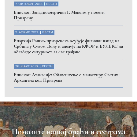
на Косову и Метохији
ДОНИРАЈ
Пријавите се на нашу мејл листу
Пријави се