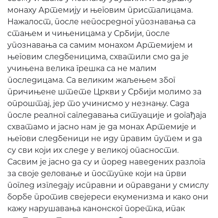
монаху Артемију и његовим присталицама.
Нажалост, после непосредног упознавања са
стањем и чињеницама у Србији, после
упознавања са самим монахом Артемијем и
његовим следбеницима, схватили смо да је
учињена велика грешка са не малим
последицама. Са великим жаљењем због
причињене штете Цркви у Србији молимо за
опроштај, јер то учинисмо у незнању. Сада
после реалног сагледавања ситуације и догађаја
схватамо и јасно нам је да монах Артемије и
његови следбеници не иду правим путем и да
су сви који их следе у великој опасности.
Сасвим је јасно да су и поред наведених разлога
за своје деловање и поступке који на први
поглед изгледају исправни и оправдани у смислу
борбе против свејереси екуменизма и како они
кажу нарушавања канонског поретка, ипак