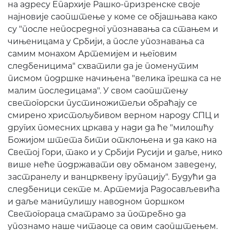
на адресу Епархије Рашко-призренске своје
најновије саопштење у коме се објашњава како
су "после непосредног упознавања са стањем и
чињеницама у Србији, а после упознавања са
самим монахом Артемијем и његовим
следбеницима" схватили да је поменутим
писмом подршке начињена "велика грешка са не
малим последицама". У свом саопштењу
светогорски пустиножитељи обраћају се
смирено христољубивом верном народу СПЦ и
других помесних цркава у нади да ће "милошћу
Божијом штета бити отклоњена и да како на
Светој Гори, тако и у Србији Русији и даље, нико
више неће подржавати ову обманом заведену,
застранелу и ванцрквену групацију". Будући да
следбеници секте м. Артемија Радосављевића
и даље манипулишу наводном поршком
Светогораца сматрамо за потребно да
упознамо наше читаоце са овим саопштењем.