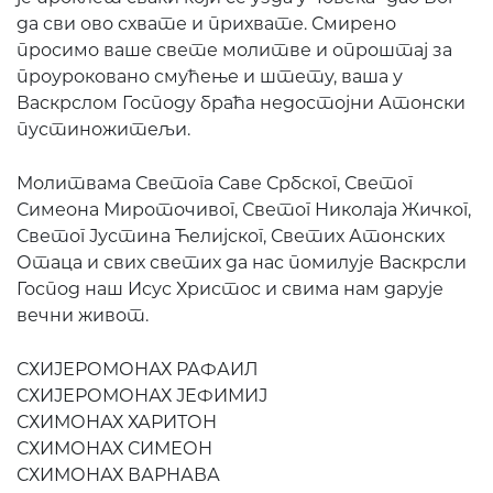
да сви ово схвате и прихвате. Смирено
просимо ваше свете молитве и опроштај за
проуроковано смућење и штету, ваша у
Васкрслом Господу браћа недостојни Атонски
пустиножитељи.
Молитвама Светога Саве Србског, Светог
Симеона Мироточивог, Светог Николаја Жичког,
Светог Јустина Ћелијског, Светих Атонских
Отаца и свих светих да нас помилује Васкрсли
Господ наш Исус Христос и свима нам дарује
вечни живот.
СХИЈЕРОМОНАХ РАФАИЛ
СХИЈЕРОМОНАХ ЈЕФИМИЈ
СХИМОНАХ ХАРИТОН
СХИМОНАХ СИМЕОН
СХИМОНАХ ВАРНАВА