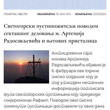
ПОЧЕТНА
/
ВЕСТИ
ОБЈАВЉЕНО:
19. МАЈ 2011.
ИЗМЕЊЕНО:
10/10/2020
Светогорски пустиножитељи поводом
секташког деловања м. Артемија
Радосављевића и његових присталица
Антицрквени сајт
монаха Артемија
Радосављевића објавио је
6. фебруара ове године
писмо подршке коју је
под утицајем нетачних
информација потписала
група светогорских пустињака коју предводи
схијеромонах Рафаил. Поводом овог писма
поменути пустињаци доставили су ових дана