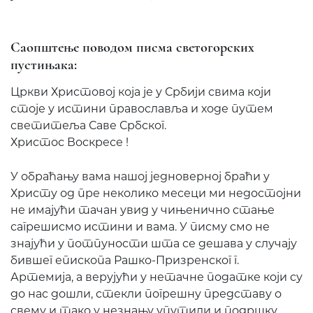
Саопштење поводом писма светогорских
пустињака:
Цркви Христовој која је у Србији свима који
стоје у истини православља и ходе путем
светитеља Саве Србског.
Христос Воскресе !
У обраћању вама нашој једноверној браћи у
Христу од пре неколико месеци ми недостојни
не имајући тачан увид у чињенично стање
сагрешисмо истини и вама. У писму смо не
знајући у потпуности шта се дешава у случају
бившег епископа Рашко-Призренског г.
Артемија, а верујући у нетачне податке који су
до нас дошли, стекли погрешну представу о
свему и тако у незнању упутили и подршку