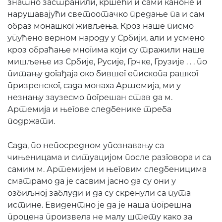
знатно застранили, кршећи и сами каноне и
нарушавајући светоотачко предање па и сам
образ монашког живљења. Кроз наше писмо
упућено верном народу у Србији, али и усмено
кроз обраћање многима који су тражили наше
мишљење из Србије, Русије, Грчке, Грузије . . . по
питању догађаја око бившег епископа рашког
призренског, сада монаха Артемија, ми у
незнању заузесмо погрешан став да м.
Артемија и његове следбенике треба
подржати.
Сада, по непосредном упознавању са
чињеницама и ситуацијом после разговора и са
самим м. Артемијем и његовим следбеницима
сматрамо да је сасвим јасно да су они у
озбиљној заблуди и да су скренули са пута
истине. Евидентно је да је наша погрешна
процена произвела не малу штету како за