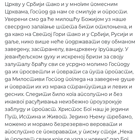
Цркву у Србији тако и у многим помесним
Црквама, Господ да нам се смилује и опрости.
Уверени смо да ће милошћу Божијом уз наше
свесрдно залагање штета бити отклоњена, и
да како на Светој Гори тако и у Србији, Русији и
даље, нико више неће подржавати ову обманом
заведену, застранелу, ванцрквену групацију. У
јеванђељском духу и искреној бризи за своју
залуталу браћу сви се усрдно молимо Господу
да их просветли и поврати са пута пропасти,
да Милостиви Господ погледа на заведене душе
и поврати их из мрака странпутица и левих и
десних. Следити било кога апсолутно и без
икаквог расуђивања неизбежно проузрокује
заблуду и пропаст. Христос Бог наш је једини
Пут, Истина и Живот. Једино Њему требамо,
можемо и морамо безрезервно веровати и
апослутно се покоравати, у писму стоји „Нека
је проклет сваки који се узда у човека“ дао Бог