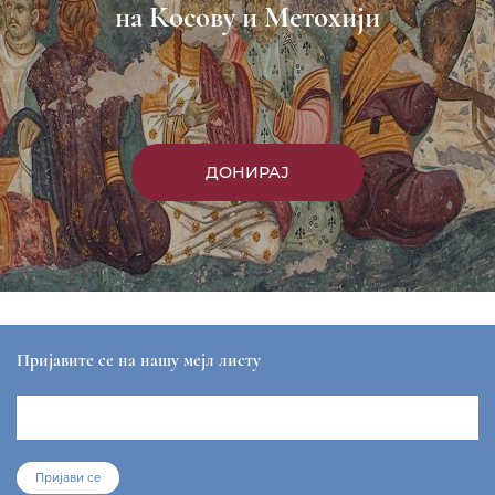
Насловна
Манастири
Вести
Епархија
Саопштења
Парохије
Преносимо
Контакт
ЕПАРХИЈА РАШКО-ПРИЗРЕНСКА И КОСОВСКО-
МЕТОХИЈСКА
sekretar@eparhija-prizren.com
Манастир Грачаница, 38 205 Грачаница
+381/38 65 510