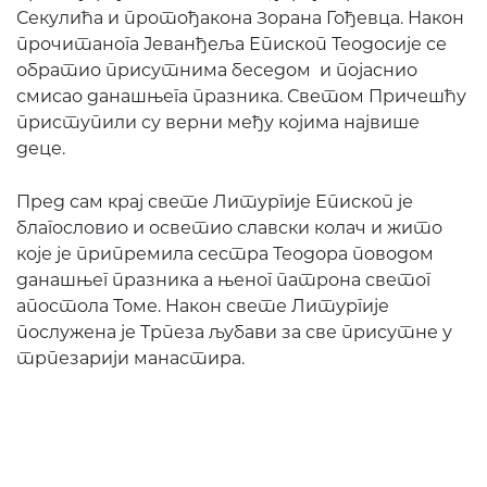
Секулића и протођакона Зорана Гођевца. Након
прочитанога Јеванђеља Епископ Теодосије се
обратио присутнима беседом и појаснио
смисао данашњега празника. Светом Причешћу
приступили су верни међу којима највише
деце.
Пред сам крај свете Литургије Епископ је
благословио и осветио славски колач и жито
које је припремила сестра Теодора поводом
данашњег празника а њеног патрона светог
апостола Томе. Након свете Литургије
послужена је Трпеза љубави за све присутне у
трпезарији манастира.