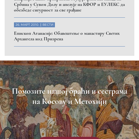
Србина у Сувом Долу и апелује на КФОР и ЕУЛЕКС да
обезбеде сигурност за све грађане
26. МАРТ 2010.
ВЕСТИ
Eпископ Атанасије: Обавештење о манастиру Светих
Архангела код Призрена
Помозите нашој браћи и сестрама
на Косову и Метохији