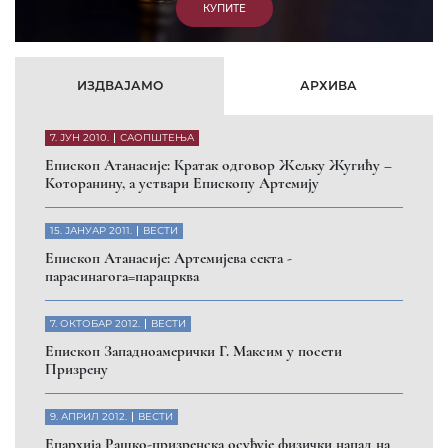
КУПИТЕ
ИЗДВАЈАМО
АРХИВА
7. ЈУН 2010.
САОПШТЕЊА
Eпископ Атанасије: Кратак одговор Жељку Жугићу –
Которанину, а уствари Епископу Артемију
15. ЈАНУАР 2011.
ВЕСТИ
Eпископ Атанасије: Артемијева секта -
парасинагога=парацрква
7. ОКТОБАР 2012.
ВЕСТИ
Eпископ Западноамерички Г. Максим у посети
Призрену
9. АПРИЛ 2012.
ВЕСТИ
Eпархија Рашко-призренска осуђује физички напад на