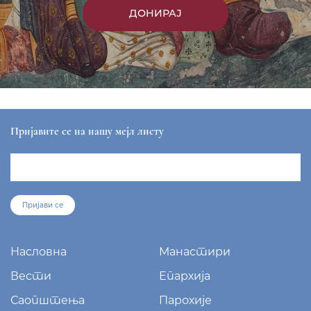
ДОНИРАЈ
Пријавите се на нашу мејл листу
Пријави се
Насловна
Манастири
Вести
Епархија
Саопштења
Парохије