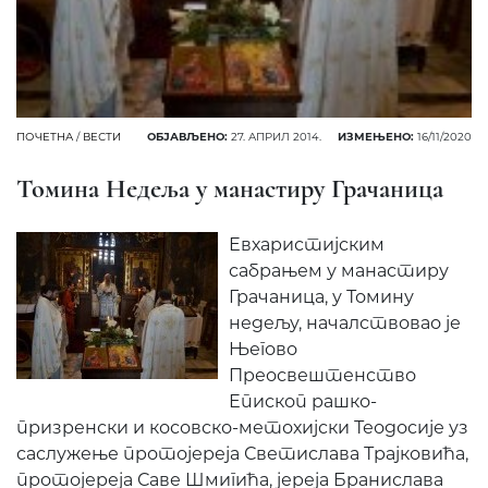
ПОЧЕТНА
/
ВЕСТИ
ОБЈАВЉЕНО:
27. АПРИЛ 2014.
ИЗМЕЊЕНО:
16/11/2020
Томина Недеља у манастиру Грачаница
Евхаристијским
сабрањем у манастиру
Грачаница, у Томину
недељу, началствовао је
Његово
Преосвештенство
Епископ рашко-
призренски и косовско-метохијски Теодосије уз
саслужење протојереја Светислава Трајковића,
протојереја Саве Шмигића, јереја Бранислава