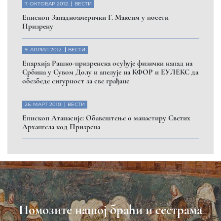
7. ОКТОБАР 2012.
ВЕСТИ
Eпископ Западноамерички Г. Максим у посети
Призрену
9. АПРИЛ 2012.
ВЕСТИ
Eпархија Рашко-призренска осуђује физички напад на
Србина у Сувом Долу и апелује на КФОР и ЕУЛЕКС да
обезбеде сигурност за све грађане
26. МАРТ 2010.
ВЕСТИ
Eпископ Атанасије: Обавештење о манастиру Светих
Архангела код Призрена
Помозите нашој браћи и сестрама