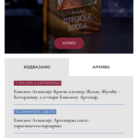
КУПИТЕ
ИЗДВАЈАМО
АРХИВА
7. ЈУН 2010.
САОПШТЕЊА
Eпископ Атанасије: Кратак одговор Жељку Жугићу –
Которанину, а уствари Епископу Артемију
15. ЈАНУАР 2011.
ВЕСТИ
Eпископ Атанасије: Артемијева секта -
парасинагога=парацрква