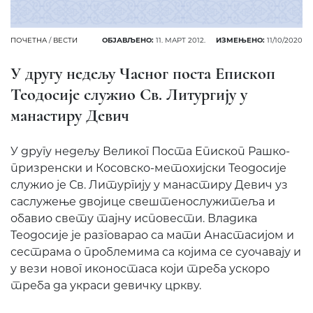
ПОЧЕТНА
/
ВЕСТИ
ОБЈАВЉЕНО:
11. МАРТ 2012.
ИЗМЕЊЕНО:
11/10/2020
У другу недељу Часног поста Епископ
Теодосије служио Св. Литургију у
манастиру Девич
У другу недељу Великог Поста Епископ Рашко-
призренски и Косовско-метохијски Теодосије
служио је Св. Литургију у манастиру Девич уз
саслужење двојице свештенослужитеља и
обавио свету тајну исповести. Владика
Теодосије је разговарао са мати Анастасијом и
сестрама о проблемима са којима се суочавају и
у вези новог иконостаса који треба ускоро
треба да украси девичку цркву.