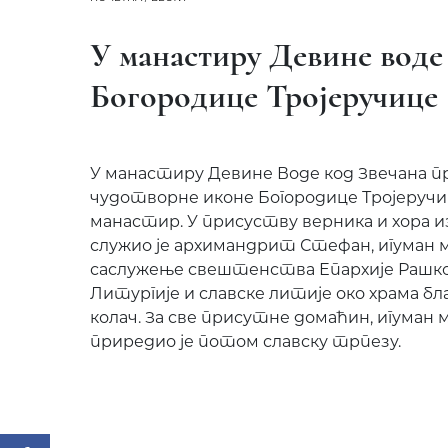
У манастиру Девине воде
Богородице Тројеручице
У манастиру Девине Воде код Звечана пр
чудотворне иконе Богородице Тројеручице,
манастир. У присуству верника и хора и
служио је архимандрит Стефан, игуман 
саслужење свештенства Епархије Рашко-
Литургије и славске литије око храма бла
колач. За све присутне домаћин, игуман
приредио је потом славску трпезу.