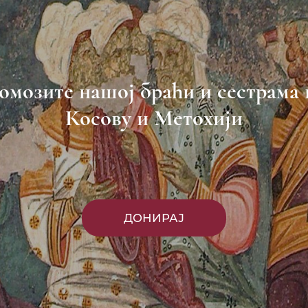
омозите нашој браћи и сестрама 
Косову и Метохији
ДОНИРАЈ