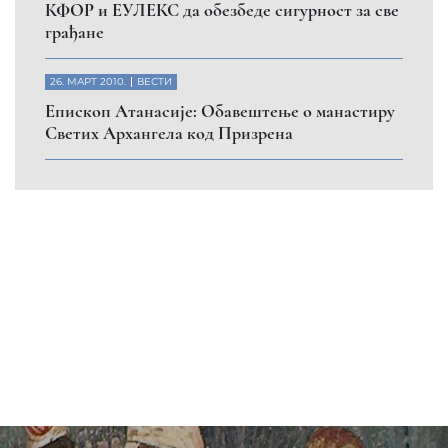
КФОР и ЕУЛЕКС да обезбеде сигурност за све
грађане
26. МАРТ 2010.
ВЕСТИ
Eпископ Атанасије: Обавештење о манастиру
Светих Архангела код Призрена