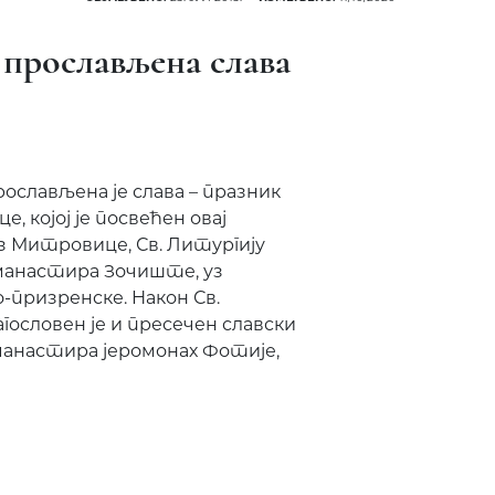
 прослављена слава
ослављена је слава – празник
 којој је посвећен овај
з Митровице, Св. Литургију
манастира Зочиште, уз
призренске. Након Св.
гословен је и пресечен славски
 манастира јеромонах Фотије,