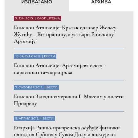
ИЗДВАЈАМО
АРХИВА
7. ЈУН 2010.
САОПШТЕЊА
Eпископ Атанасије: Кратак одговор Жељку
Жугићу – Которанину, а уствари Епископу
Артемију
15. ЈАНУАР 2011.
ВЕСТИ
Eпископ Атанасије: Артемијева секта -
парасинагога=парацрква
7. ОКТОБАР 2012.
ВЕСТИ
Eпископ Западноамерички Г. Максим у посети
Призрену
9. АПРИЛ 2012.
ВЕСТИ
Eпархија Рашко-призренска осуђује физички
напад на Србина у Сувом Долу и апелује на