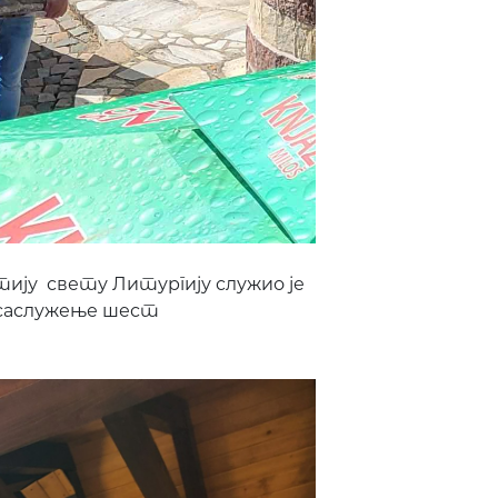
тију свету Литургију служио је
 саслужење шест