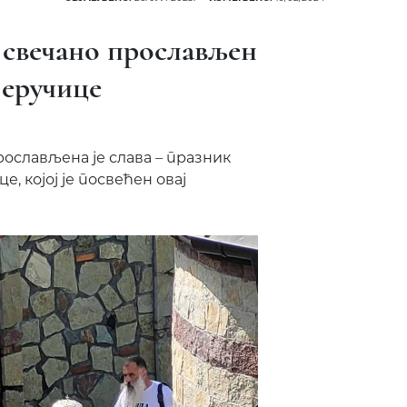
 свечано прослављен
јеручице
ослављена је слава – празник
 којој је посвећен овај