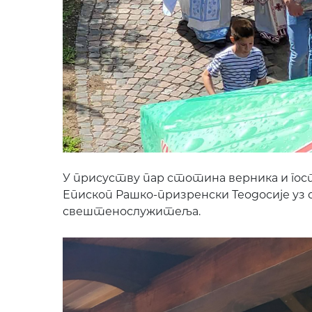
У присуству пар стотина верника и гос
Епископ Рашко-призренски Теодосије уз
свештенослужитеља.