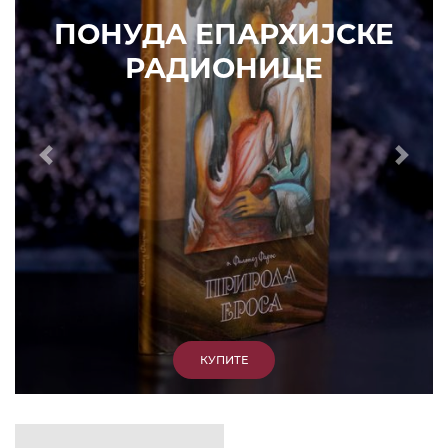
ИЗДВАЈАМО
АРХИВА
КУПИТЕ
7. ЈУН 2010.
САОПШТЕЊА
Eпископ Атанасије: Кратак одговор Жељку
Жугићу – Которанину, а уствари Епископу
Артемију
15. ЈАНУАР 2011.
ВЕСТИ
Eпископ Атанасије: Артемијева секта -
парасинагога=парацрква
7. ОКТОБАР 2012.
ВЕСТИ
Eпископ Западноамерички Г. Максим у посети
Призрену
9. АПРИЛ 2012.
ВЕСТИ
Eпархија Рашко-призренска осуђује физички
напад на Србина у Сувом Долу и апелује на