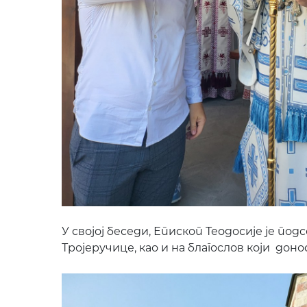
У својој беседи, Епископ Теодосије је по
Тројеручице, као и на благослов који доно