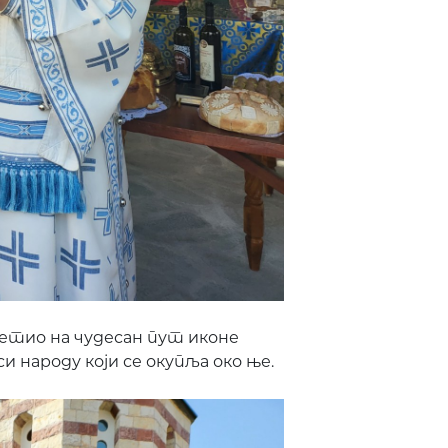
дсетио на чудесан пут иконе
си народу који се окупља око ње.