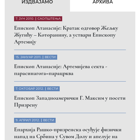
КФОР и ЕУЛЕКС да обезбеде сигурност за све
грађане
26. МАРТ 2010.
ВЕСТИ
Eпископ Атанасије: Обавештење о манастиру
Светих Архангела код Призрена