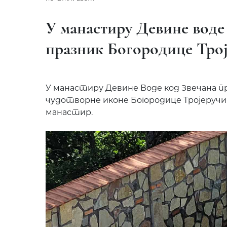
У манастиру Девине воде
празник Богородице Тро
У манастиру Девине Воде код Звечана пр
чудотворне иконе Богородице Тројеручице,
манастир.