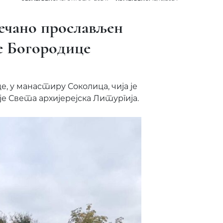
ечано прослављен
е Богородице
, у манастиру Соколица, чија је
је Света архијерејска Литургија.