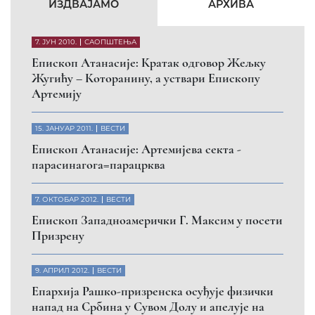
КФОР и ЕУЛЕКС да обезбеде сигурност за све
грађане
26. МАРТ 2010.
ВЕСТИ
Eпископ Атанасије: Обавештење о манастиру
Светих Архангела код Призрена