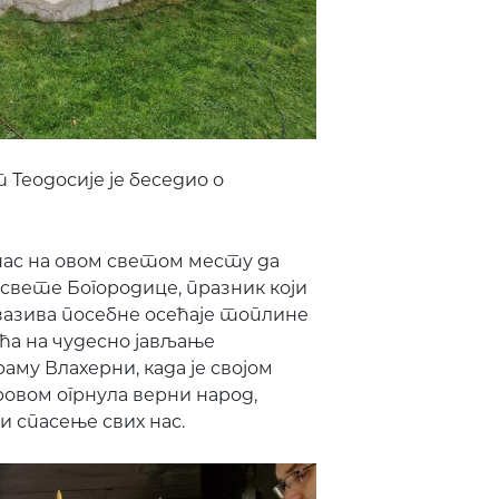
еодосије је беседио о
анас на овом светом месту да
свете Богородице, празник који
изазива посебне осећаје топлине
ећа на чудесно јављање
аму Влахерни, када је својом
вом огрнула верни народ,
и спасење свих нас.