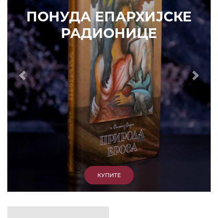
ИЗДВАЈАМО
АРХИВА
КУПИТЕ
7. ЈУН 2010.
САОПШТЕЊА
Eпископ Атанасије: Кратак одговор Жељку
Жугићу – Которанину, а уствари Епископу
Артемију
15. ЈАНУАР 2011.
ВЕСТИ
Eпископ Атанасије: Артемијева секта -
парасинагога=парацрква
7. ОКТОБАР 2012.
ВЕСТИ
Eпископ Западноамерички Г. Максим у посети
Призрену
9. АПРИЛ 2012.
ВЕСТИ
Eпархија Рашко-призренска осуђује физички
напад на Србина у Сувом Долу и апелује на