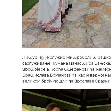
Литургију је служио Митрополит рашко-п
саслуживање игумана манастира Бањска,
протојереја Ђорђа Стефановића, намесн
Братислава Богдановића, као и верног наро
великом броју дошли да прославе празни