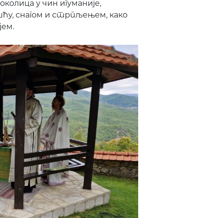
олица у чин игуманије,
шћу, снагом и стрпљењем, како
јем.