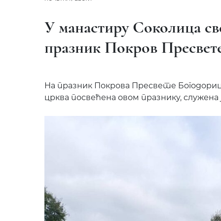
У манастиру Соколица св
празник Покров Пресвет
На празник Покрова Пресвете Богодорице
црква посвећена овом празнику, служена 