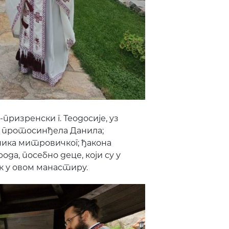
ризренски г. Теодосије, уз
 протосинђела Данила;
ика митровичког; ђакона
да, посебно деце, који су у
к у овом манастиру.