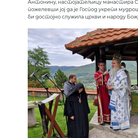
Антонину, настојатељицу манастира Сок
пожелевши јој да је Господ укрепи мудро
би достојно служила цркви и народу Бож