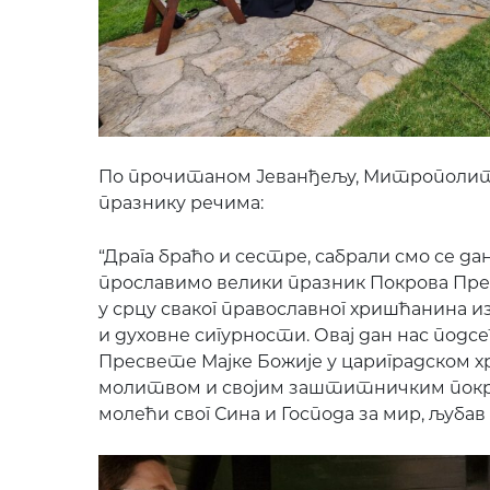
По прочитаном Јеванђељу, Митрополит Т
празнику речима:
“Драга браћо и сестре, сабрали смо се д
прославимо велики празник Покрова Пре
у срцу сваког православног хришћанина 
и духовне сигурности. Овај дан нас подс
Пресвете Мајке Божије у цариградском хр
молитвом и својим заштитничким покро
молећи свог Сина и Господа за мир, љубав 