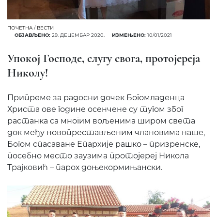
ПОЧЕТНА
/
ВЕСТИ
ОБЈАВЉЕНО:
29. ДЕЦЕМБАР 2020.
ИЗМЕЊЕНО:
10/01/2021
Упокој Господе, слугу свога, протојереја
Николу!
Припреме за радосни дочек Богомладенца
Христа ове године осенчене су тугом због
растанка са многим вољенима широм света
док међу новопрестављеним члановима наше,
Богом спасаване Епархије рашко – призренске,
посебно место заузима протојереј Никола
Трајковић – парох доњекормињански.