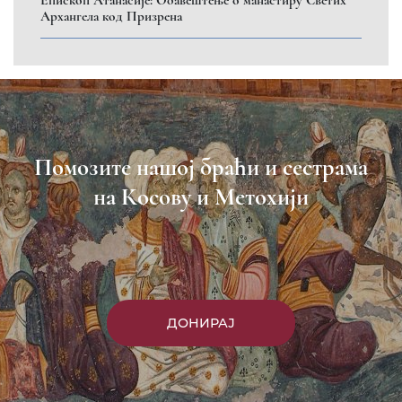
Архангела код Призрена
Помозите нашој браћи и сестрама
на Косову и Метохији
ДОНИРАЈ