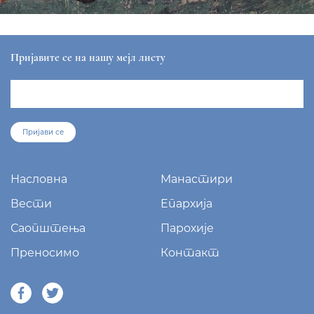
Пријавите се на нашу мејл листу
Пријави се
Насловна
Манастири
Вести
Епархија
Саопштења
Парохије
Преносимо
Контакт