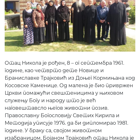
Отац Никола је рођен, 8 – ог септембра 1961.
године, као четврто дете Новице и
Браниславке Трајковић из Доњег Кормињана код
Косовске Каменице. Од малена је био привржен
Цркви помажући свештеницима у њиховом
служењу Богу и народу што је већ
наговештавсло његов животни позив.
Православну Богословију Светих Кирила и
Методија уписује 1976. да би дипломирао 1981.
године. У браку са, својом животном
изабраницом, Бојаном Трајковић отац Никола је