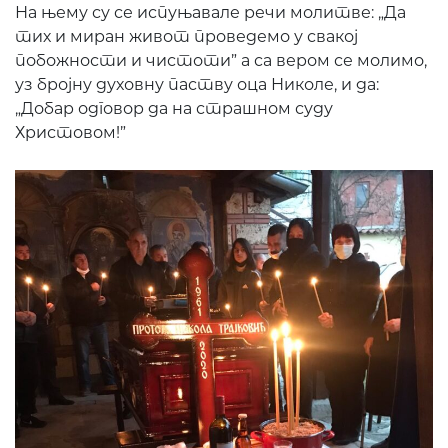
На њему су се испуњавале речи молитве: „Да
тих и миран живот проведемо у свакој
побожности и чистоти” а са вером се молимо,
уз бројну духовну паству оца Николе, и да:
„Добар одговор да на страшном суду
Христовом!”