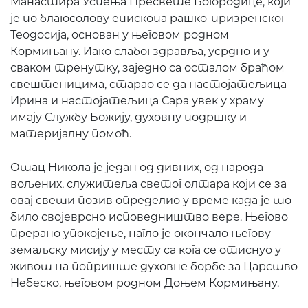
Манастира Успења Пресвете Богородице, који
је по благосолову епископа рашко-призренског
Теодосија, основан у његовом родном
Кормињану. Иако слабог здравља, усрдно и у
сваком тренутку, заједно са осталом браћом
свештеницима, старао се да настојатељица
Ирина и настојатељица Сара увек у храму
имају Службу Божију, духовну подршку и
материјалну помоћ.
Отац Никола је један од дивних, од народа
вољених, служитеља светог олтара који се за
овај свети позив определио у време када је то
било својеврсно исповедништво вере. Његово
прерано упокојење, нагло је окончало његову
земаљску мисију у месту са кога се отиснуо у
живот на поприште духовне борбе за Царство
Небеско, његовом родном Доњем Кормињану.