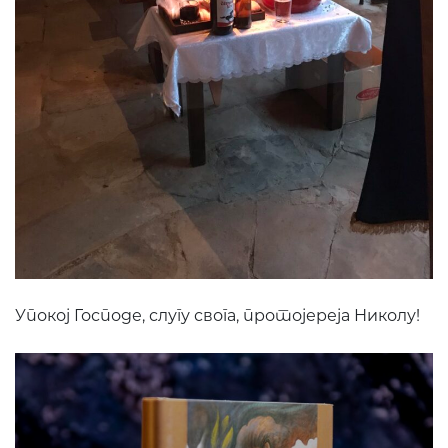
Упокој Господе, слугу свога, протојереја Николу!
ПОНУДА ЕПАРХИЈСКЕ
РАДИОНИЦЕ
КУПИТЕ