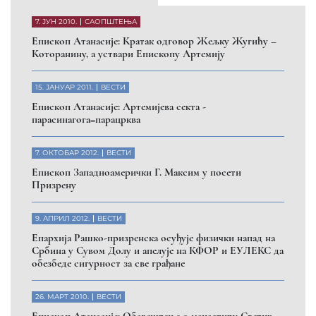
7. ЈУН 2010.
САОПШТЕЊА
Eпископ Атанасије: Кратак одговор Жељку Жугићу –
Которанину, а уствари Епископу Артемију
15. ЈАНУАР 2011.
ВЕСТИ
Eпископ Атанасије: Артемијева секта -
парасинагога=парацрква
7. ОКТОБАР 2012.
ВЕСТИ
Eпископ Западноамерички Г. Максим у посети
Призрену
9. АПРИЛ 2012.
ВЕСТИ
Eпархија Рашко-призренска осуђује физички напад на
Србина у Сувом Долу и апелује на КФОР и ЕУЛЕКС да
обезбеде сигурност за све грађане
26. МАРТ 2010.
ВЕСТИ
Eпископ Атанасије: Обавештење о манастиру Светих