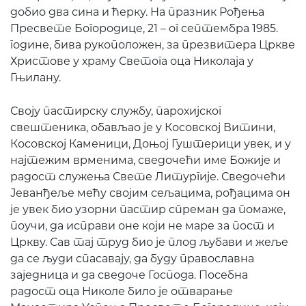
добио два сина и ћерку. На празник Рођења
Пресвете Богородице, 21 – ог септембра 1985.
године, бива рукоположен, за презвитера Цркве
Христове у храму Светога оца Николаја у
Гњилану.
Своју пастирску службу, парохијског
свештеника, обављао је у Косовској Витини,
Косовској Каменици, Доњој Гуштерици увек, и у
најтежим врменима, сведочећи име Божије и
радост служења Свете Литургије. Сведочећи
Јеванђеље мећу својим сељацима, рођацима он
је увек био узорни пастир спреман да помаже,
поучи, да исправи оне који не маре за пост и
Цркву. Сав тај труд био је плод љубави и жеље
да се људи спасавају, да буду православна
заједница и да сведоче Господа. Посебна
радост оца Николе било је отварање