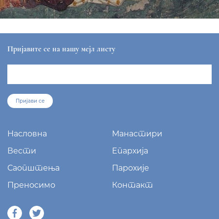
Пријавите се на нашу мејл листу
Пријави се
Насловна
Манастири
Вести
Епархија
Саопштења
Парохије
Преносимо
Контакт