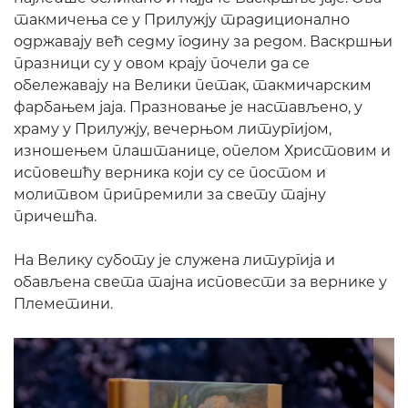
такмичења се у Прилужју традиционално
одржавају већ седму годину за редом. Васкршњи
празници су у овом крају почели да се
обележавају на Велики петак, такмичарским
фарбањем јаја. Празновање је настављено, у
храму у Прилужју, вечерњом литургијом,
изношењем плаштанице, опелом Христовим и
исповешћу верника који су се постом и
молитвом припремили за свету тајну
причешћа.
На Велику суботу је служена литургија и
обављена света тајна исповести за вернике у
Племетини.