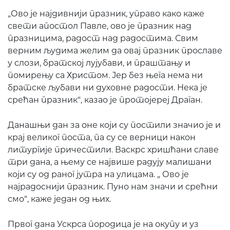
„Ово је најдивнији празник, управо како каже
свети апостол Павле, ово је празник над
празницима, радост над радостима. Свим
верним људима желим да овај празник прославе
у слози, братској лујубави, и праштању и
помирењу са Христом. Јер без њега нема ни
братске љубави ни духовне радости. Нека је
срећан празник“, казао је протојереј Драган.
Данашњи дан за оне који су постили значио је и
крај великог поста, па су се верници након
литургије причестили. Васкрс хришћани славе
три дана, а њему се највише радују малишани
који су од раног јутра на улицама. „ Ово је
најрадоснији празник. Пуно нам значи и срећни
смо“, каже један од њих.
Првог дана Ускрса породица је на окупу и уз