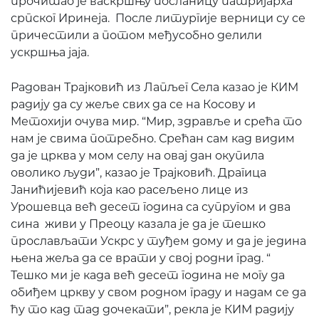
прочитао је васкршњу посланицу патријарха
српског Иринеја. После литургије верници су се
причестили а потом међусобно делили
ускршња јаја.
Радован Трајковић из Лапљег Села казао је КИМ
радију да су жеље свих да се на Косову и
Метохији очува мир. “Мир, здравље и срећа то
нам је свима потребно. Срећан сам кад видим
да је црква у мом селу на овај дан окупила
оволико људи”, казао је Трајковић. Драгица
Јанићијевић која као расељено лице из
Урошевца већ десет година са супругом и два
сина живи у Преоцу казала је да је тешко
прослављати Ускрс у туђем дому и да је једина
њена жеља да се врати у свој родни град. “
Тешко ми је када већ десет година не могу да
обиђем цркву у свом родном граду и надам се да
ћу то кад тад дочекати”, рекла је КИМ радију