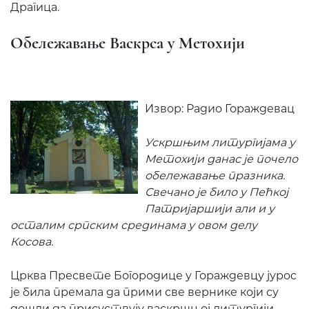
Драгица.
Обележавање Васкрса у Метохији
Извор: Радио Гораждевац
Ускршњим литургијама у
Метохији данас је почело
обележавање празника.
Свечано је било у Пећкој
Патријаршији али и у
осталим српским срединама у овом делу
Косова.
Црква Пресвете Богородице у Гораждевцу јурос
је била премала да прими све вернике који су
дошли да присуствују васкршњој литургији.