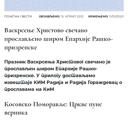
ПОЧЕТНА
/
ВЕСТИ
ОБЈАВЉЕНО:
15. АПРИЛ 2012.
ИЗМЕЊЕНО:
11/10/2020
Васкрсење Христово свечано
прослављено широм Епархије Рашко-
призренске
Празник Васкрсења Христовог свечано је
прослављен широм Епархије Рашко-
призренске. У прилогу достављамо
извештаје КИМ Радија и Радија Гораждевац о
прославама на КиМ
Косовско Поморавље: Цркве пуне
верника