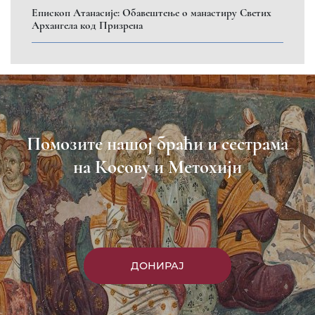
Eпископ Атанасије: Обавештење о манастиру Светих
Архангела код Призрена
Помозите нашој браћи и сестрама
на Косову и Метохији
ДОНИРАЈ