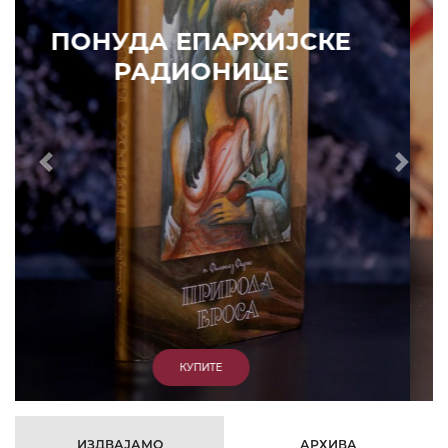
ПОНУДА ЕПАРХИЈСКЕ
РАДИОНИЦЕ
Prethodni
Slede
КУПИТЕ
ИЗДВАЈАМО
АРХИВА