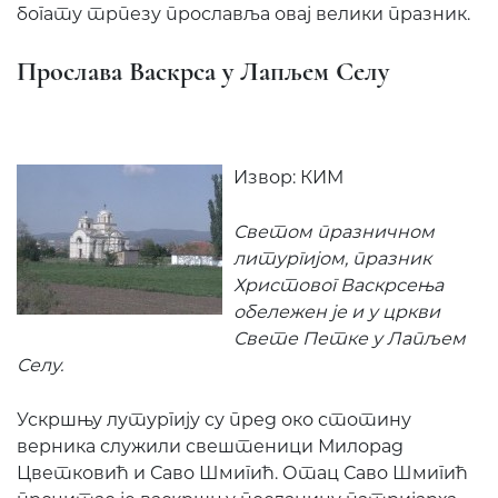
богату трпезу прославља овај велики празник.
Прослава Васкрса у Лапљем Селу
Извор: КИМ
Светом празничном
литургијом, празник
Христовог Васкрсења
обележен је и у цркви
Свете Петке у Лапљем
Селу.
Ускршњу лутургију су пред око стотину
верника служили свештеници Милорад
Цветковић и Саво Шмигић. Отац Саво Шмигић