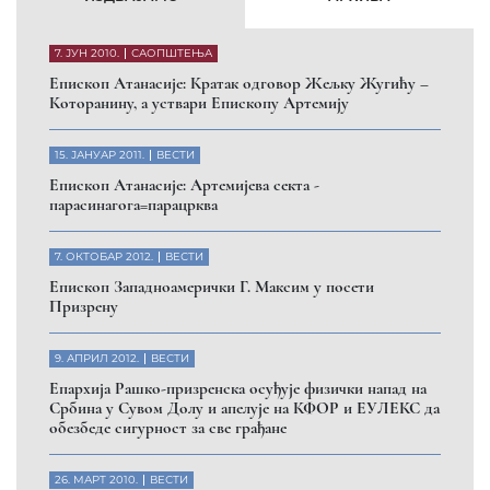
7. ЈУН 2010.
САОПШТЕЊА
Eпископ Атанасије: Кратак одговор Жељку Жугићу –
Которанину, а уствари Епископу Артемију
15. ЈАНУАР 2011.
ВЕСТИ
Eпископ Атанасије: Артемијева секта -
парасинагога=парацрква
7. ОКТОБАР 2012.
ВЕСТИ
Eпископ Западноамерички Г. Максим у посети
Призрену
9. АПРИЛ 2012.
ВЕСТИ
Eпархија Рашко-призренска осуђује физички напад на
Србина у Сувом Долу и апелује на КФОР и ЕУЛЕКС да
обезбеде сигурност за све грађане
26. МАРТ 2010.
ВЕСТИ