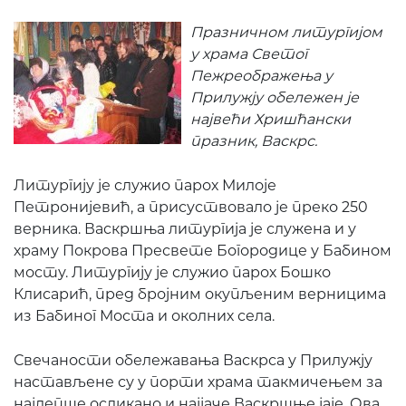
Празничном литургијом
у храма Светог
Пежреображења у
Прилужју обележен је
највећи Хришћански
празник, Васкрс.
Литургију је служио парох Милоје
Петронијевић, а присуствовало је преко 250
верника. Васкршња литургија је служена и у
храму Покрова Пресвете Богородице у Бабином
мосту. Литургију је служио парох Бошко
Клисарић, пред бројним окупљеним верницима
из Бабиног Моста и околних села.
Свечаности обележавања Васкрса у Прилужју
настављене су у порти храма такмичењем за
најлепше осликано и најјаче Васкршње јаје. Ова