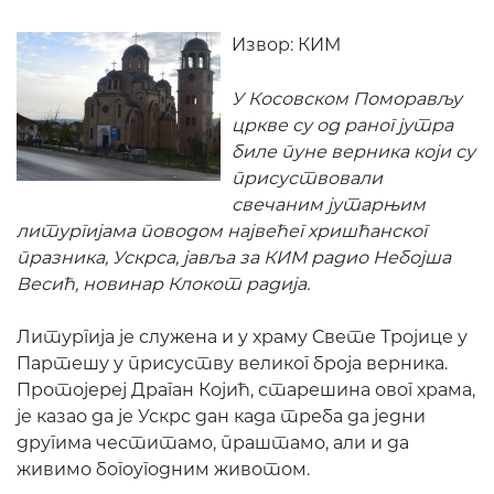
Извор: КИМ
У Косовском Поморављу
цркве су од раног јутра
биле пуне верника који су
присуствовали
свечаним јутарњим
литургијама поводом највећег хришћанског
празника, Ускрса, јавља за КИМ радио Небојша
Весић, новинар Клокот радија.
Литургија је служена и у храму Свете Тројице у
Партешу у присуству великог броја верника.
Протојереј Драган Којић, старешина овог храма,
је казао да је Ускрс дан када треба да једни
другима честитамо, праштамо, али и да
живимо богоугодним животом.