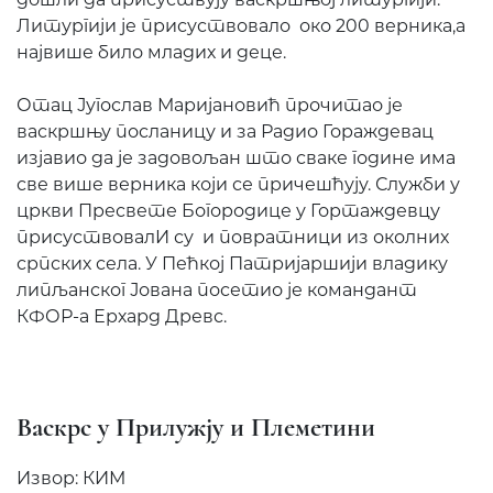
Литургији је присуствовало око 200 верника,а
највише било младих и деце.
Отац Југослав Маријановић прочитао је
васкршњу посланицу и за Радио Гораждевац
изјавио да је задовољан што сваке године има
све више верника који се причешћују. Служби у
цркви Пресвете Богородице у Гортаждевцу
присуствовалИ су и повратници из околних
српских села. У Пећкој Патријаршији владику
липљанског Јована посетио је командант
КФОР-а Ерхард Древс.
Васкрс у Прилужју и Племетини
Извор: КИМ