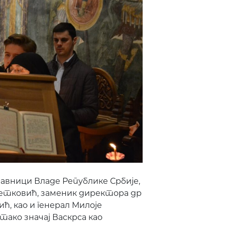
вници Владе Републике Србије,
Петковић, заменик директора др
ћ, као и генерал Милоје
стако значај Васкрса као