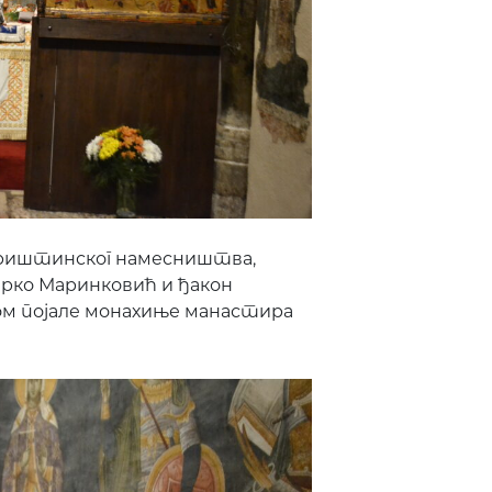
приштинског намесништва,
Дарко Маринковић и ђакон
цом појале монахиње манастира