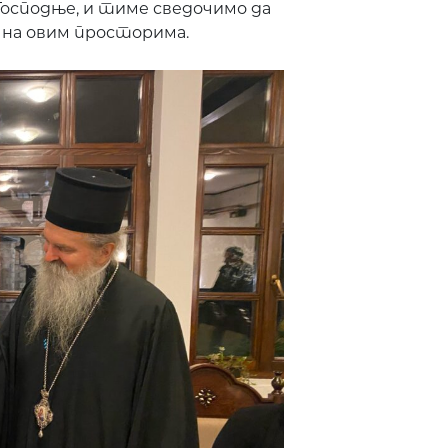
 Господње, и тиме сведочимо да
е на овим просторима.