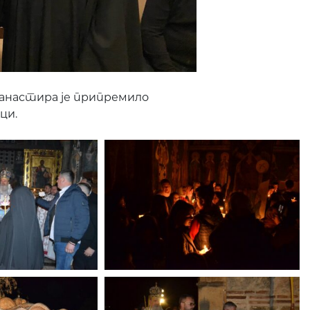
анастира је припремило
ци.