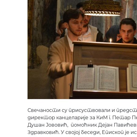
Свечаности су присуствовали и предста
директор канцеларије за КиМ г. Петар 
Душан Јововић, помоћник Дејан Павићеви
Здравковић. У својој беседи, Епископ је и