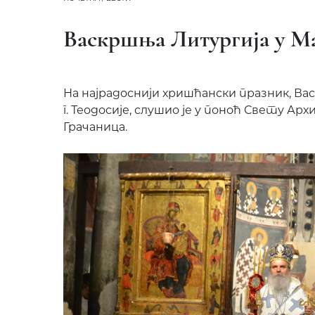
Васкршња Литургија у М
На најрадоснији хришћански празник, Ва
г. Теодосије, слушио је у поноћ Свету Ар
Грачаница.