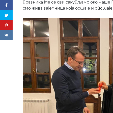
празника где се сви сакупљамо око Чаше
смо жива заједница која остаје и опстај