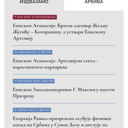
КФОР и ЕУЛЕКС да обезбеде сигурност за све
грађане
26. МАРТ 2010.
ВЕСТИ
Eпископ Атанасије: Обавештење о манастиру
Светих Архангела код Призрена