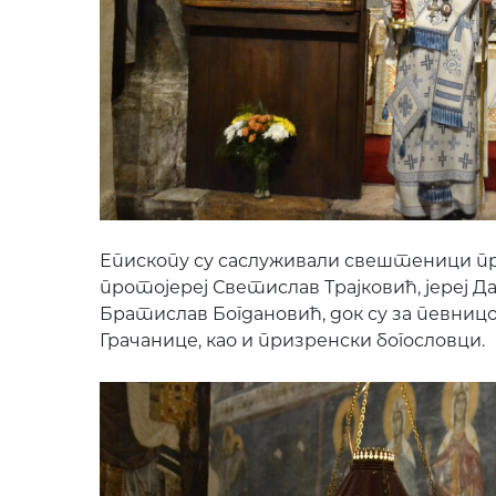
Епископу су саслуживали свештеници 
протојереј Светислав Трајковић, јереј 
Братислав Богдановић, док су за певни
Грачанице, као и призренски богословци.