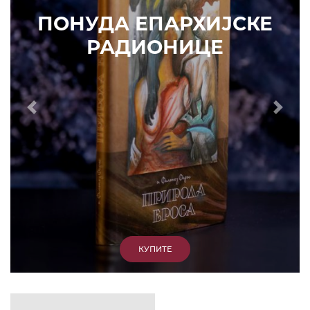
ИЗДВАЈАМО
АРХИВА
КУПИТЕ
7. ЈУН 2010.
САОПШТЕЊА
Eпископ Атанасије: Кратак одговор Жељку
Жугићу – Которанину, а уствари Епископу
Артемију
15. ЈАНУАР 2011.
ВЕСТИ
Eпископ Атанасије: Артемијева секта -
парасинагога=парацрква
7. ОКТОБАР 2012.
ВЕСТИ
Eпископ Западноамерички Г. Максим у посети
Призрену
9. АПРИЛ 2012.
ВЕСТИ
Eпархија Рашко-призренска осуђује физички
напад на Србина у Сувом Долу и апелује на