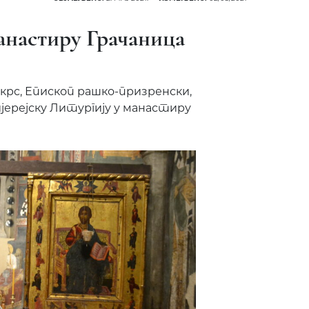
анастиру Грачаница
скрс, Епископ рашко-призренски,
хијерејску Литургију у манастиру