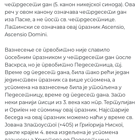
четрдесети дан (5. канон никејског синода). Ова
реч у овом канону означава четрдесети дан
иза Пасхе, а не пост св. четрдесетнице.
Латински се означава овај празник Ascensio,
Ascensio Domini.
Вазнесење се првобитно није славило
посебним празником у четрдесети дан после
Васкрса, но је првобитно Педесетница, тј.
Време од педесет дана, била тако рећи један
јединствен празник са више успомена, а
успомена на вазнесење била је утопљена у
Педесетницу, време од педесет дана. Зато
неки ранији писци из 3. века као нпр. Тертулијан
и Ориген не спомињу овај празник. Најстарије
беседа на овај празник можемо наћи у време св.
Јована Златоустог (+405) и Григорија Ниског,
дакле крајем 4. века издељена је успомена
вазнесења Христова од Педесетнице,