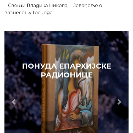
– Свети Владика Николај – Јевађеље о
вазнесењу Господа
ПОНУДА ЕПАРХИЈСКЕ
РАДИОНИЦЕ
Prethodni
Slede