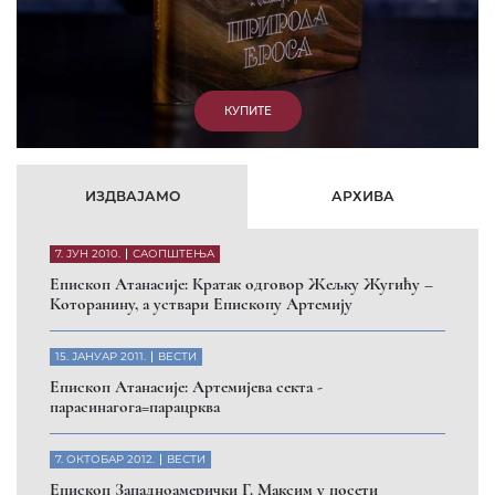
КУПИТЕ
ИЗДВАЈАМО
АРХИВА
7. ЈУН 2010.
САОПШТЕЊА
Eпископ Атанасије: Кратак одговор Жељку Жугићу –
Которанину, а уствари Епископу Артемију
15. ЈАНУАР 2011.
ВЕСТИ
Eпископ Атанасије: Артемијева секта -
парасинагога=парацрква
7. ОКТОБАР 2012.
ВЕСТИ
Eпископ Западноамерички Г. Максим у посети