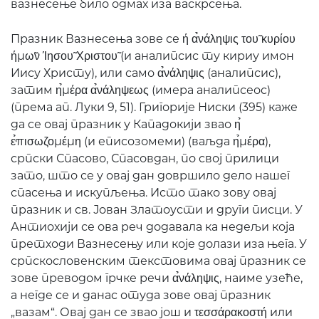
вазнесење било одмах иза васкрсења.
Празник Вазнесења зове се ή α̉νάληψις του̃ κυρίου
ήμω̃ν Ίησου̃ Χριστου̃ (и аналипсис ту кириу имон
Иису Христу), или само α̉νάληψις (аналипсис),
затим η̉μέρα α̉νάληψεως (имера аналипсеос)
(према ап. Луки 9, 51). Григорије Ниски (395) каже
да се овај празник у Кападокији звао η̉
ε̉πισωζομέμη (и еписозомеми) (ваљда η̉μέρα),
српски Спасово, Спасовдан, по свој прилици
зато, што се у овај дан довршило дело нашег
спасења и искупљења. Исто тако зову овај
празник и св. Јован Златоусти и други писци. У
Антиохији се ова реч додавала ка недељи која
претходи Вазнесењу или које долази иза њега. У
српскословенским текстовима овај празник се
зове преводом грчке речи α̉νάληψις, наиме узеће,
а негде се и данас отуда зове овај празник
„вазам“. Овај дан се звао још и τεσσάρακοστή или