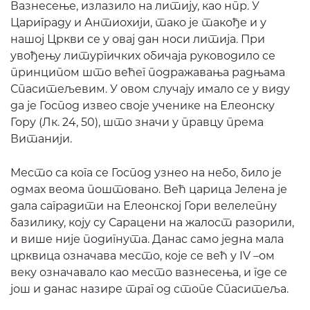
Вазнесење, излазило на литију, као нпр. У
Цариграду и Антиохији, тако је такође и у
нашој Цркви се у овај дан носи литија. При
увођењу литургичких обичаја руководило се
принципом што већег подражавања радњама
Спаситељевим. У овом случају имало се у виду
да је Господ извео своје ученике на Елеонску
Гору (Лк. 24, 50), што значи у правцу према
Витанији.
Место са кога се Господ узнео на небо, било је
одмах веома поштовано. Већ царица Јелена је
дала саградити на Елеонској Гори велелепну
базилику, коју су Сарацени на жалост разорили,
и више није подигнута. Данас само једна мала
црквица означава место, које се већ у IV –ом
веку означавало као место вазнесења, и где се
још и данас назире траг од стопе Спаситеља.