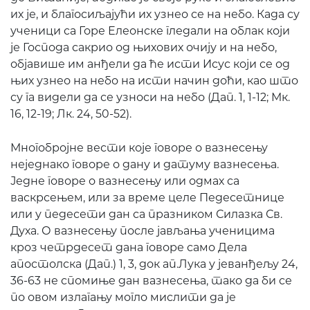
их је, и благосиљајући их узнео се на небо. Када су
ученици са Горе Елеонске гледали на облак који
је Господа сакрио од њихових очију и на небо,
објавише им анђели да ће исти Исус који се од
њих узнео на небо на исти начин доћи, као што
су га видели да се узноси на небо (Дап. 1, 1-12; Мк.
16, 12-19; Лк. 24, 50-52).
Многобројне вести које говоре о вазнесењу
неједнако говоре о дану и датуму вазнесења.
Једне говоре о вазнесењу или одмах са
васкрсењем, или за време целе Педесетнице
или у педесети дан са празником Силазка Св.
Духа. О вазнесењу после јављања ученицима
кроз четрдесет дана говоре само Дела
апостолска (Дап.) 1, 3, док ап.Лука у јеванђељу 24,
36-63 не спомиње дан вазнесења, тако да би се
по овом излагању могло мислити да је