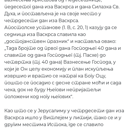
педесетог дана иза Васкрса и дана Силазка Св.
Духа, и постављена је на своје место у
четрдесети дан иза Васкрса.
Апостолске установе (1. В, с. 20, 1) казују да се
седмица иза Васкрса славила као
„достојанствен празник“ и наставља овако:
„Тада бројте од првог дана Господњег 40 дана и
славите од дана Господњег (тј. Пасхе) до
четвртка (тј. 40 дана) Вазнесење Господа, у
који је Он целу економију и план искупљења
извршио и вратио се натраг ка Богу Оцу,
пошто се посадио с десне стране моћи и сада
чека, док не буду Његови непријатељи
положени код ногу његових“.
Као што се у Јерусалиму у четрдесети дан иза
Васкрса ишло у Витлејем у литији, тако се и у
другим местима Истока, где се славило