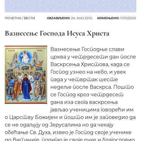
ПОЧЕТНА
/
ВЕСТИ
ОБЈАВЉЕНО:
24. МАЈ 2012.
ИЗМЕЊЕНО:
11/10/2020
Вазнесење Господа Исуса Христа
Вазнесење Господње слави
црква у четрдесети дан после
Васкрсења Христова, када се
Господ узнео на небо, и увек
пада у четвртак шесте
недеље после Васкрса. Пошто
се Господ кроз четрдесет
дана иза свога васкрсења
јављао ученицима говорећи им
о Царству Божијем и пошто им је заповедио да
се не одаљују од Јерусалима но да чекају
обећање Св. Духа, извео је Господ своје ученике
до Витаније, подигао је своје руке и благословио