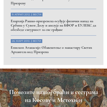
Призрену
9. АПРИЛ 2012.
ВЕСТИ
Eпархија Рашко-призренска осуђује физички напад на
Србина у Сувом Долу и апелује на КФОР и ЕУЛЕКС да
обезбеде сигурност за све грађане
26. МАРТ 2010.
ВЕСТИ
Eпископ Атанасије: Обавештење о манастиру Светих
Архангела код Призрена
Помозите нашој браћи и сестрама
на Косову и Метохији