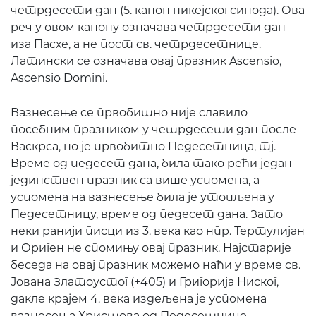
четрдесети дан (5. канон никејског синода). Ова
реч у овом канону означава четрдесети дан
иза Пасхе, а не пост св. четрдесетнице.
Латински се означава овај празник Ascensio,
Ascensio Domini.
Вазнесење се првобитно није славило
посебним празником у четрдесети дан после
Васкрса, но је првобитно Педесетница, тј.
Време од педесет дана, била тако рећи један
јединствен празник са више успомена, а
успомена на вазнесење била је утопљена у
Педесетницу, време од педесет дана. Зато
неки ранији писци из 3. века као нпр. Тертулијан
и Ориген не спомињу овај празник. Најстарије
беседа на овај празник можемо наћи у време св.
Јована Златоустог (+405) и Григорија Ниског,
дакле крајем 4. века издељена је успомена
вазнесења Христова од Педесетнице,