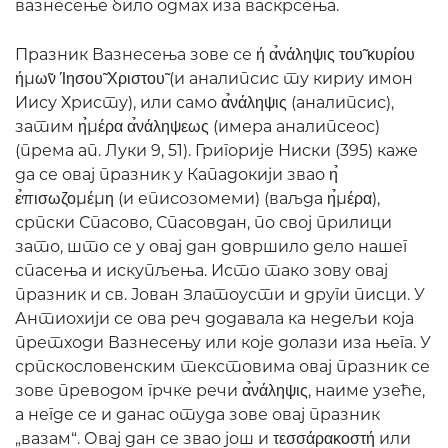
вазнесење било одмах иза васкрсења.
Празник Вазнесења зове се ή α̉νάληψις του̃ κυρίου
ήμω̃ν Ίησου̃ Χριστου̃ (и аналипсис ту кириу имон
Иису Христу), или само α̉νάληψις (аналипсис),
затим η̉μέρα α̉νάληψεως (имера аналипсеос)
(према ап. Луки 9, 51). Григорије Ниски (395) каже
да се овај празник у Кападокији звао η̉
ε̉πισωζομέμη (и еписозомеми) (ваљда η̉μέρα),
српски Спасово, Спасовдан, по свој прилици
зато, што се у овај дан довршило дело нашег
спасења и искупљења. Исто тако зову овај
празник и св. Јован Златоусти и други писци. У
Антиохији се ова реч додавала ка недељи која
претходи Вазнесењу или које долази иза њега. У
српскословенским текстовима овај празник се
зове преводом грчке речи α̉νάληψις, наиме узеће,
а негде се и данас отуда зове овај празник
„вазам“. Овај дан се звао још и τεσσάρακοστή или