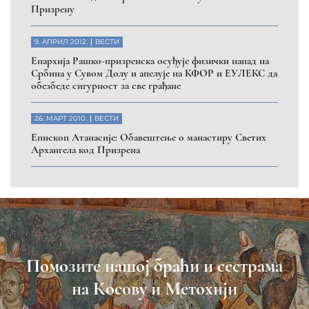
Призрену
9. АПРИЛ 2012.
ВЕСТИ
Eпархија Рашко-призренска осуђује физички напад на
Србина у Сувом Долу и апелује на КФОР и ЕУЛЕКС да
обезбеде сигурност за све грађане
26. МАРТ 2010.
ВЕСТИ
Eпископ Атанасије: Обавештење о манастиру Светих
Архангела код Призрена
Помозите нашој браћи и сестрама
на Косову и Метохији