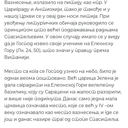
Вазнесење, излазило на литију, као нпр. У
Цариграду и Антиохији, тако је такође и у
нашој Цркви се у овај дан носи литија. При
увођењу литургичких обичаја руководило се
принципом што већег подражавања радњама
Спаситељевим. У овом случају имало се у виду
да је Господ извео своје ученике на Елеонску
Гору (Лк. 24, 50), што значи у правцу према
Витанији.
Место са кога се Господ узнео на небо, било је
одмах веома поштовано. Већ царица Јелена је
дала саградити на Елеонској Гори велелепну
базилику, коју су Сарацени на жалост разорили,
и више није подигнута. Данас само једна мала
црквица означава место, које се већ у IV –ом
веку означавало као место вазнесења, и где се
још и данас назире траг од стопе Спаситеља.