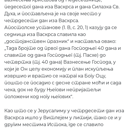
педесетог дана иза Васкрса и дана Силазка Св.
Духа, и постављена је на своје место у
четрдесети дан иза Васкрса.
Апостолске установе (1. В, с. 20, 1) казују да се
седмица иза Васкрса славила као
„достојанствен празник“ и наставља овако:
„Тада бројте од првог дана Господњег 40 дана и
славите од дана Господњег (тј. Пасхе) до
четвртка (тј. 40 дана) Вазнесење Господа, у
који је Он целу економију и план искупљења
извршио и вратио се натраг ка Богу Оцу,
пошто се посадио с десне стране моћи и сада
чека, док не буду Његови непријатељи
положени код ногу његових“.
Као што се у Јерусалиму у четрдесети дан иза
Васкрса ишло у Витлејем у литији, тако се и у
другим местима Истока, где се славило