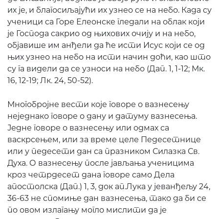
их је, и благосиљајући их узнео се на небо. Када су
ученици са Горе Елеонске гледали на облак који
је Господа сакрио од њихових очију и на небо,
објавише им анђели да ће исти Исус који се од
њих узнео на небо на исти начин доћи, као што
су га видели да се узноси на небо (Дап. 1, 1-12; Мк.
16, 12-19; Лк. 24, 50-52).
Многобројне вести које говоре о вазнесењу
неједнако говоре о дану и датуму вазнесења.
Једне говоре о вазнесењу или одмах са
васкрсењем, или за време целе Педесетнице
или у педесети дан са празником Силазка Св.
Духа. О вазнесењу после јављања ученицима
кроз четрдесет дана говоре само Дела
апостолска (Дап.) 1, 3, док ап.Лука у јеванђељу 24,
36-63 не спомиње дан вазнесења, тако да би се
по овом излагању могло мислити да је