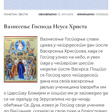
ПОЧЕТНА
/
ВЕСТИ
ОБЈАВЉЕНО:
13. ЈУН 2013.
ИЗМЕЊЕНО:
11/10/2020
Вазнесење Господа Исуса Христа
Вазнесење Господње слави
црква у четрдесети дан после
Васкрсења Христова, када се
Господ узнео на небо, и увек
пада у четвртак шесте
недеље после Васкрса. Пошто
се Господ кроз четрдесет
дана иза свога васкрсења
јављао ученицима говорећи им
о Царству Божијем и пошто им је заповедио да
се не одаљују од Јерусалима но да чекају
обећање Св. Духа, извео је Господ своје ученике
до Витаније, подигао је своје руке и благословио