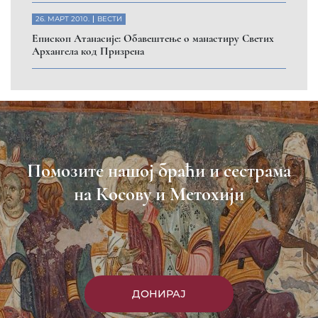
26. МАРТ 2010.
ВЕСТИ
Eпископ Атанасије: Обавештење о манастиру Светих
Архангела код Призрена
Помозите нашој браћи и сестрама
на Косову и Метохији
ДОНИРАЈ