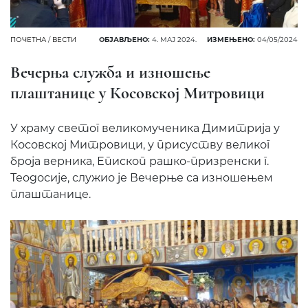
ПОЧЕТНА
/
ВЕСТИ
ОБЈАВЉЕНО:
4. МАЈ 2024.
ИЗМЕЊЕНО:
04/05/2024
Вечерња служба и изношење
плаштанице у Косовској Митровици
У храму светог великомученика Димитрија у
Косовској Митровици, у присуству великог
броја верника, Епископ рашко-призренски г.
Теодосије, служио је Вечерње са изношењем
плаштанице.