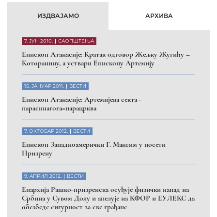
ИЗДВАЈАМО
АРХИВА
7. ЈУН 2010.
САОПШТЕЊА
Eпископ Атанасије: Кратак одговор Жељку Жугићу –
Которанину, а уствари Епископу Артемију
15. ЈАНУАР 2011.
ВЕСТИ
Eпископ Атанасије: Артемијева секта -
парасинагога=парацрква
7. ОКТОБАР 2012.
ВЕСТИ
Eпископ Западноамерички Г. Максим у посети
Призрену
9. АПРИЛ 2012.
ВЕСТИ
Eпархија Рашко-призренска осуђује физички напад на
Србина у Сувом Долу и апелује на КФОР и ЕУЛЕКС да
обезбеде сигурност за све грађане