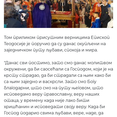
Том приликом присутним верницима Епископ
Теодосије је поручио да су данас окупљени на
заједничком путу љубави, спокоја и мира.
“Данас сви постимо, зато смо данас молитвом
окружени, да би саосећали са Господом, који је на
крсту страдао, да би страдали са њим како би
са њим заједно и васкрсли. Зато смо Богу
благодарни, што смо на путу његовом, што
исповедамо веру православну, веру наших
отаца, у времену када није лако бити
хришћанин и исповедати своју веру. Када би
Господ подарио свима љубави, вере, наде, да