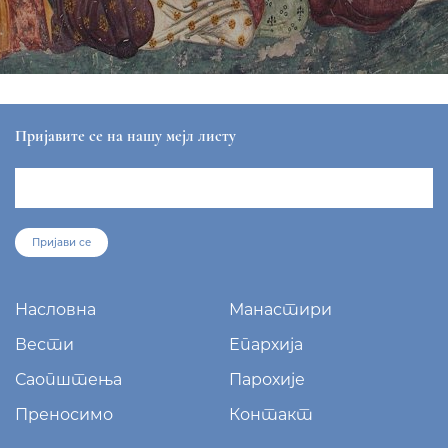
Пријавите се на нашу мејл листу
Пријави се
Насловна
Манастири
Вести
Епархија
Саопштења
Парохије
Преносимо
Контакт