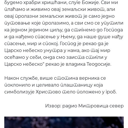
будемо храбри хришћани, слуге Божије. Сви ми
плаћамо и живимо овај земаљски живот, али
овај пролазни земаљски живот је само једно
путовање које пролазимо, а сви смо се упутили
ка једном једином циљу, да стигнемо до Господа
и да нађемо спасење у Њему, да наше душе нађу
спасење, мир и спокој. Господ је рекао да је
Царско небеско унутра у нама, ако тај мир
осећамо у себи, онда смо заиста стигли у
Царско небеско” рекао је владика Теодосије.
Након службе, више стотина верника се
поклонило и целивало плаштаницу која
симболизује Христово тело положено у гроб.
Извор: радио Митровица север
ПОН