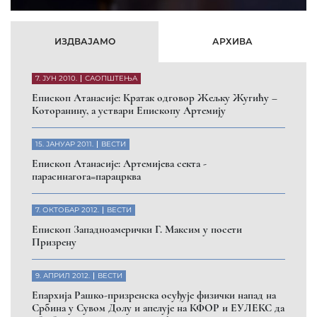
ИЗДВАЈАМО
АРХИВА
7. ЈУН 2010.
САОПШТЕЊА
Eпископ Атанасије: Кратак одговор Жељку Жугићу –
Которанину, а уствари Епископу Артемију
15. ЈАНУАР 2011.
ВЕСТИ
Eпископ Атанасије: Артемијева секта -
парасинагога=парацрква
7. ОКТОБАР 2012.
ВЕСТИ
Eпископ Западноамерички Г. Максим у посети
Призрену
9. АПРИЛ 2012.
ВЕСТИ
Eпархија Рашко-призренска осуђује физички напад на
Србина у Сувом Долу и апелује на КФОР и ЕУЛЕКС да