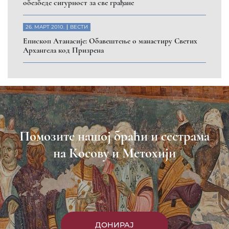
обезбеде сигурност за све грађане
26. МАРТ 2010.
ВЕСТИ
Eпископ Атанасије: Обавештење о манастиру Светих
Архангела код Призрена
Помозите нашој браћи и сестрама
на Косову и Метохији
ДОНИРАЈ