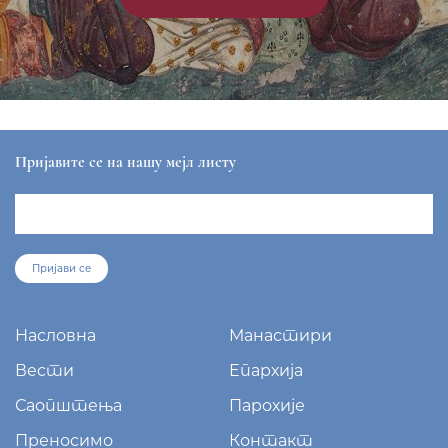
Пријавите се на нашу мејл листу
Пријави се
Насловна
Манастири
Вести
Епархија
Саопштења
Парохије
Преносимо
Контакт