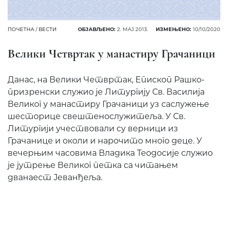
ПОЧЕТНА
/
ВЕСТИ
ОБЈАВЉЕНО:
2. МАЈ 2013.
ИЗМЕЊЕНО:
10/10/2020
Велики Четвртак у манастиру Грачаници
Данас, на Велики Четвртак, Епископ Рашко-
призренски служио је Литургију Св. Василија
Великог у манастиру Грачаници уз саслужење
шесторице свештенослужитеља. У Св.
Литургији учествовали су верници из
Грачанице и околи и нарочито много деце. У
вечерњим часовима Владика Теодосије служио
је јутрење Великог петка са читањем
дванаест Јеванђеља.