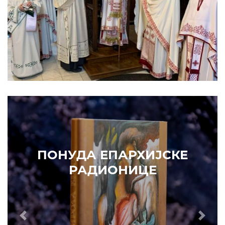
Prethodni
Slede
ПОНУДА ЕПАРХИЈСКЕ
РАДИОНИЦЕ
ИЗДВАЈАМО
АРХИВА
КУПИТЕ
7. ЈУН 2010.
САОПШТЕЊА
Eпископ Атанасије: Кратак одговор Жељку Жугићу –
Которанину, а уствари Епископу Артемију
15. ЈАНУАР 2011.
ВЕСТИ
Eпископ Атанасије: Артемијева секта -