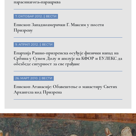
Помозите нашој браћи и сестрама
на Косову и Метохији
ДОНИРАЈ
Пријавите се на нашу мејл листу