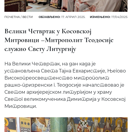
ПОЧЕТНА
/
ВЕСТИ
ОБЈАВЉЕНО:
17. АПРИЛ 2025.
ИЗМЕЊЕНО:
17/04/2025
Велики Четвртак у Косовској
Митровици –Митрополит Теодосије
служио Свету Литургију
На Велики Четвртак, на дан када је
установљена Света Тајна Евхаристије, Његово
Високопреосвештенство митрополит
рашко-призренски г. Теодосије началствовао је
Светом архијерејском литургијом у храму
Светог великомученика Димитрија у Косовској
Митровици.