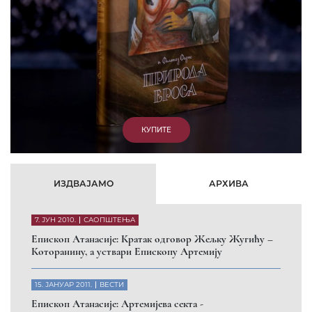
парасинагога=парацрква
7. ОКТОБАР 2012.
ВЕСТИ
Eпископ Западноамерички Г. Максим у посети
Призрену
9. АПРИЛ 2012.
ВЕСТИ
Eпархија Рашко-призренска осуђује физички напад на
Србина у Сувом Долу и апелује на КФОР и ЕУЛЕКС да
обезбеде сигурност за све грађане
26. МАРТ 2010.
ВЕСТИ
Eпископ Атанасије: Обавештење о манастиру Светих
Архангела код Призрена