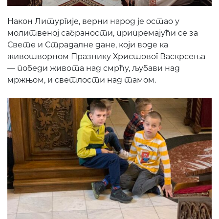
Након Литургије, верни народ је остао у
молитвеној сабраности, припремајући се за
Свете и Страдалне дане, који воде ка
животворном Празнику Христовог Васкрсења
— победи живота над смрћу, љубави над
мржњом, и светлости над тамом.