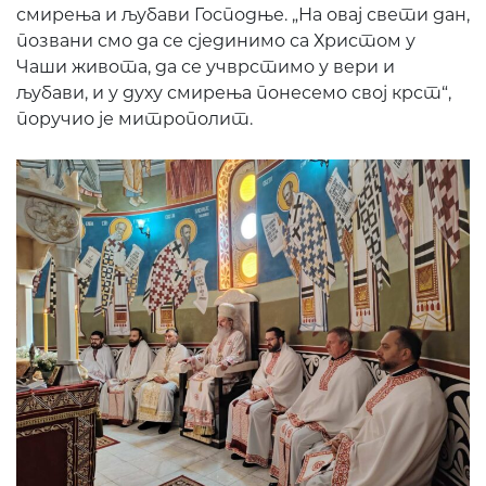
смирења и љубави Господње. „На овај свети дан,
позвани смо да се сјединимо са Христом у
Чаши живота, да се учврстимо у вери и
љубави, и у духу смирења понесемо свој крст“,
поручио је митрополит.