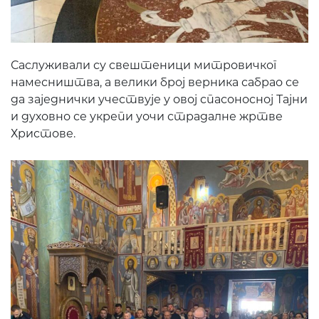
Саслуживали су свештеници митровичког
намесништва, а велики број верника сабрао се
да заједнички учествује у овој спасоносној Тајни
и духовно се укрепи уочи страдалне жртве
Христове.