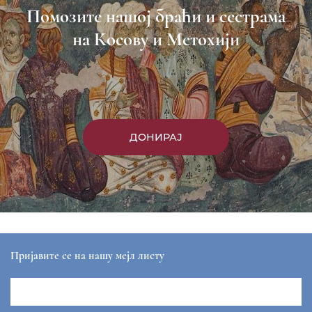
Пријави се
Насловна
Манастири
Вести
Епархија
Саопштења
Парохије
Преносимо
Контакт
ЕПАРХИЈА РАШКО-ПРИЗРЕНСКА И КОСОВСКО-
МЕТОХИЈСКА
sekretar@eparhija-prizren.com
Манастир Грачаница, 38 205 Грачаница