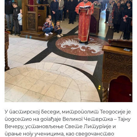
У пастирској беседи, митрополит Теодосије је
подсетио на догађаје Великог Четвртка – Тајну
Вечеру, установљење Свете Литургије и
прање ногу ученицима, као сведочанство